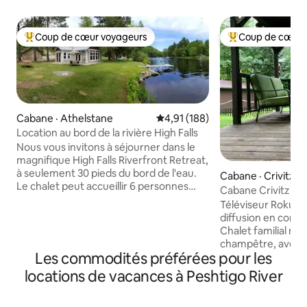
Coup de cœur voyageurs
Coup de cœur 
Coup de cœur voyageurs parmi les plus aimés
Coup de cœur voy
Cabane · Athelstane
Note moyenne de 4,91 sur 5, 1
4,91 (188)
Location au bord de la rivière High Falls
Nous vous invitons à séjourner dans le
magnifique High Falls Riverfront Retreat,
à seulement 30 pieds du bord de l'eau.
Cabane · Crivitz
Le chalet peut accueillir 6 personnes
Cabane Crivitz d
avec 2 chambres, 1 salle de bain et une
Téléviseur Roku av
grande cuisine/salle de séjour ouverte. Il
diffusion en conti
dispose d'un joli loft pour les enfants ou
Chalet familial mi
les invités supplémentaires. Il dispose
champêtre, avec 2
d'une belle véranda, de jeux et de films.
Les commodités préférées pour les
une impasse, avec
Entièrement meublé, y compris
donnant sur la cuis
locations de vacances à Peshtigo River
certaines nécessités que vous avez
pour le café du ma
peut-être laissées à la maison. À
Bassinet, prises d
l'extérieur, il y a un barbecue, un foyer et