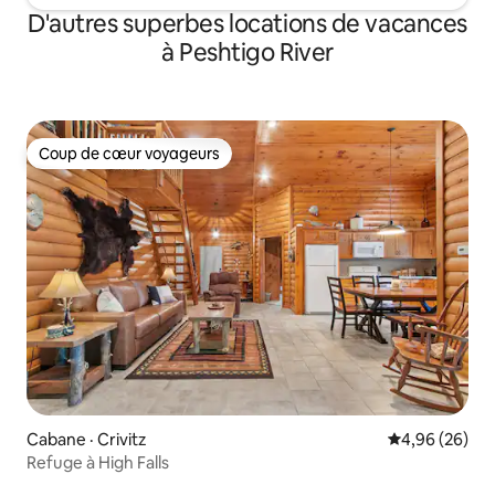
D'autres superbes locations de vacances
à Peshtigo River
Coup de cœur voyageurs
Coup de cœur voyageurs
Cabane · Crivitz
Note moyenne
4,96 (26)
Refuge à High Falls