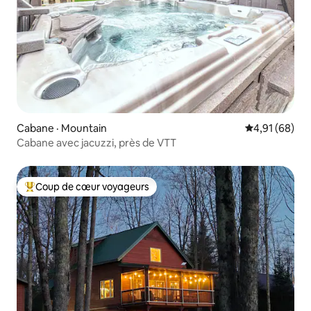
Cabane · Mountain
Note moyenne
4,91 (68)
Cabane avec jacuzzi, près de VTT
Coup de cœur voyageurs
Coup de cœur voyageurs parmi les plus aimés