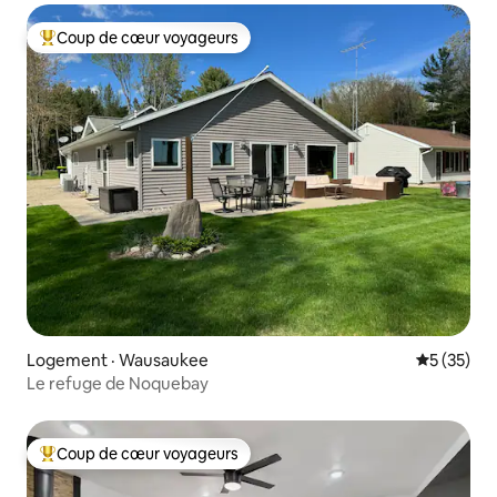
Coup de cœur voyageurs
Coup de cœur voyageurs parmi les plus aimés
Logement · Wausaukee
Note moye
5 (35)
Le refuge de Noquebay
Coup de cœur voyageurs
Coup de cœur voyageurs parmi les plus aimés