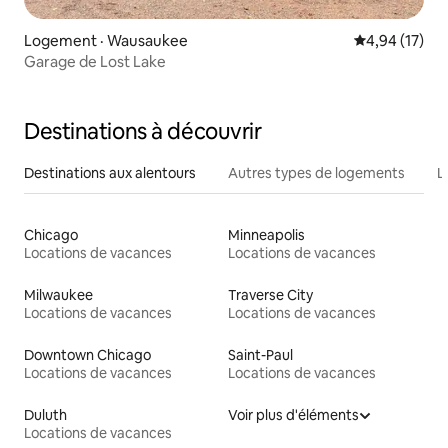
Logement · Wausaukee
Note moyenne
4,94 (17)
Garage de Lost Lake
Destinations à découvrir
Destinations aux alentours
Autres types de logements
L
Chicago
Minneapolis
Locations de vacances
Locations de vacances
Milwaukee
Traverse City
Locations de vacances
Locations de vacances
Downtown Chicago
Saint-Paul
Locations de vacances
Locations de vacances
Duluth
Voir plus d'éléments
Locations de vacances