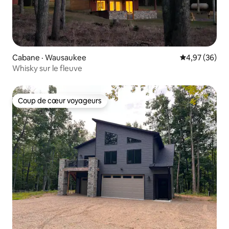
Cabane · Wausaukee
Note moyenne
4,97 (36)
Whisky sur le fleuve
Coup de cœur voyageurs
Coup de cœur voyageurs