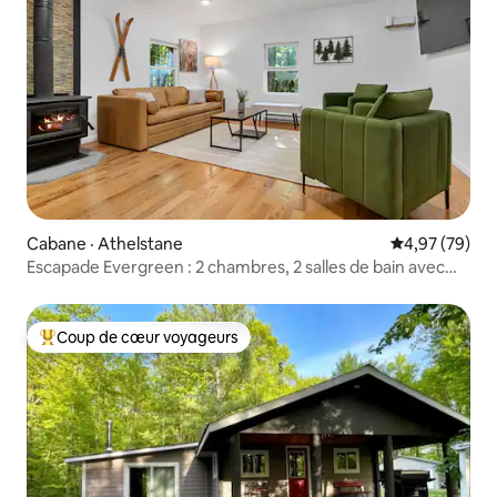
Cabane · Athelstane
Note moyenne
4,97 (79)
Escapade Evergreen : 2 chambres, 2 salles de bain avec
très grand lit + *NOUVEAU* sauna
Coup de cœur voyageurs
Coup de cœur voyageurs parmi les plus aimés