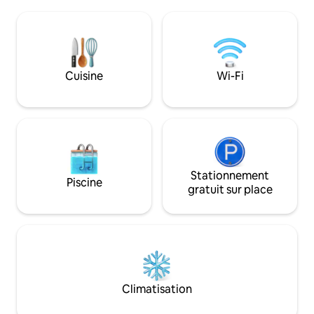
tiroir, etc. Trous
une belle façade sur la rivière avec des
Serviettes, draps,
kayaks. En hiver, c'est un paradis pour les
toilette, bâtonne
motoneigistes et les randonneurs !
pie, jeux, chaises
Directement sur les sentiers
hamac, insectifuge
UTV/motoneige !
cheval. Sentier fore
Cuisine
Wi-Fi
de la cour arrière. 
jour des Souvenirs 
Stationnement
Piscine
gratuit sur place
Climatisation