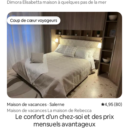
Dimora Elisabetta maison à quelques pas de la mer
Coup de cœur voyageurs
Coup de cœur voyageurs
Maison de vacances · Salerne
Note moyenne
4,95 (80)
Maison de vacances La maison de Rebecca
Le confort d'un chez-soi et des prix
mensuels avantageux