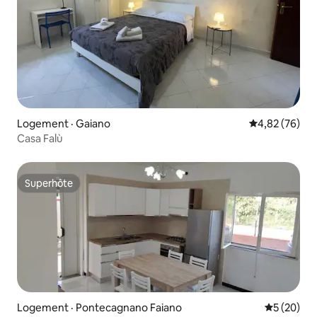
Logement · Gaiano
Note moyenne
4,82 (76)
Casa Falù
Superhôte
Superhôte
Logement · Pontecagnano Faiano
Note moye
5 (20)