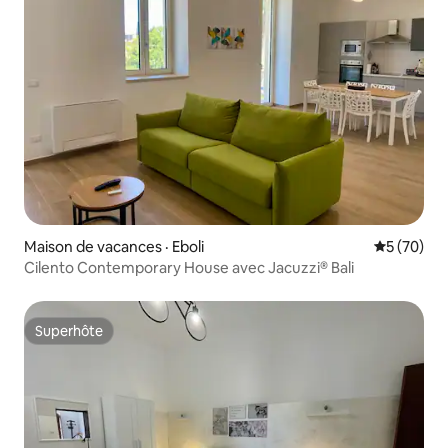
Maison de vacances · Eboli
Note moye
5 (70)
Cilento Contemporary House avec Jacuzzi® Bali
Superhôte
Superhôte