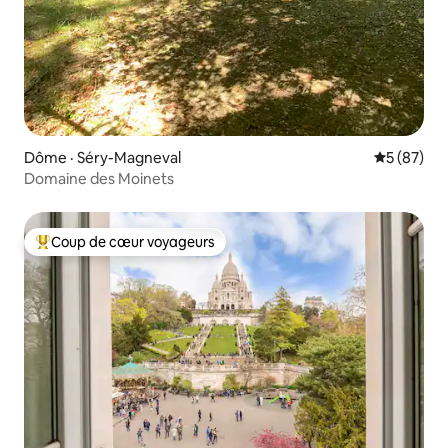
Dôme · Séry-Magneval
Note moye
5 (87)
Domaine des Moinets
Coup de cœur voyageurs
Coup de cœur voyageurs parmi les plus aimés