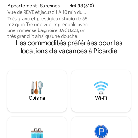
coin salon sous le t
Appartement · Suresnes
Note moyenne de 4,93 sur 5, 5
4,93 (510)
cheminée ouverte
Vue de RÊVE et jacuzzi ! À 10 min du
privé à cet espace
centre de PARIS !
La Maison Marcks 
Très grand et prestigieux studio de 55
confortable et exc
m2 qui offre une vue imprenable avec
tout en explorant
une immense baignoire JACUZZI, un
nombreux vignoble
très grand lit ainsi qu'une douche
Les commodités préférées pour les
italienne. Situé dans un quartier calme et
sûr à 10 minutes de la célèbre avenue
locations de vacances à Picardie
des Champs-Élysées (centre de Paris).
Je propose pour 95 € un « FORFAIT
ROMANCE » optionnel pour
SURPRENDRE votre amoureux. Il est livré
avec des pétales de roses, des bougies
placées en forme de cœur sur le lit (une
pancarte Joyeux anniversaire peut être
ajoutée) et pour 175 €, il est livré avec
Cuisine
Wi-Fi
une bonne bouteille de champagne et
des fraises! 🌹🥂🍓