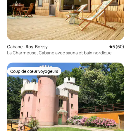
Cabane · Roy-Boissy
Note moye
5 (60)
La Charmeuse, Cabane avec sauna et bain nordique
Coup de cœur voyageurs
Coup de cœur voyageurs