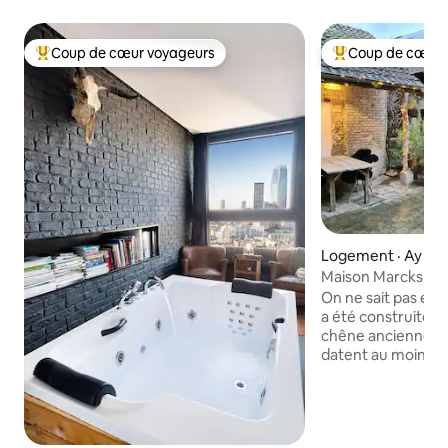
Coup de cœur voyageurs
Coup de cœur 
Coup de cœur voyageurs parmi les plus aimés
Coup de cœur voy
Logement · Ay
Maison Marcks Cham
d'Ay
On ne sait pas en 
a été construite, 
chêne anciennes d
datent au moins d
1600. Les hauts pl
espace spacieux e
confortable sur tr
dispose d'un coin 