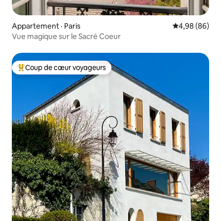
Appartement · Paris
Note moyenne
4,98 (86)
Vue magique sur le Sacré Coeur
Coup de cœur voyageurs
Coup de cœur voyageurs parmi les plus aimés