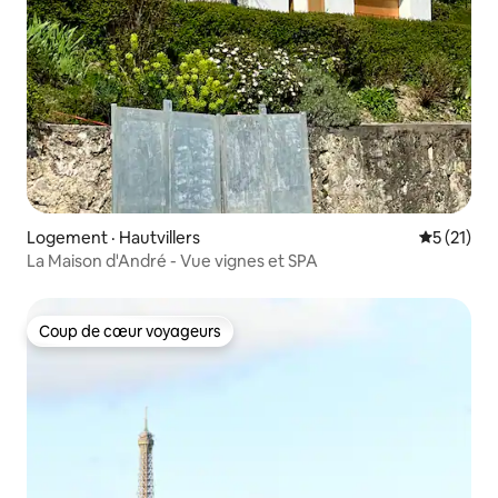
Logement · Hautvillers
Note moye
5 (21)
La Maison d'André - Vue vignes et SPA
Coup de cœur voyageurs
Coup de cœur voyageurs