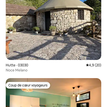
Hutte · 03030
Note moyenn
4,9 (20)
Noce Melano
Coup de cœur voyageurs
Coup de cœur voyageurs