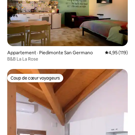
Appartement · Piedimonte San Germano
Note moyenne 
4,95 (119)
B&B La La Rose
Coup de cœur voyageurs
Coup de cœur voyageurs