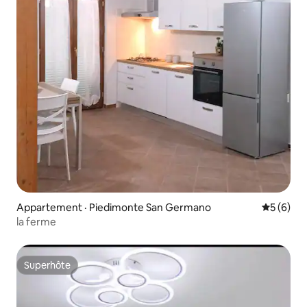
Appartement · Piedimonte San Germano
Note moy
5 (6)
la ferme
Superhôte
Superhôte