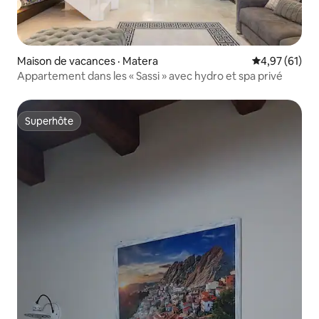
Maison de vacances · Matera
Note moyenne
4,97 (61)
Appartement dans les « Sassi » avec hydro et spa privé
Superhôte
Superhôte