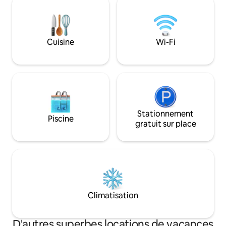
douche. Elle est équipée de la
fonctionnels, con
climatisation, d’une télévision, d’un
avec goût. La Cou
minibar et d’une connexion Wi-Fi
le nom des « Cheva
gratuite. Le coût de la grotte comprend
Santissima della B
Cuisine
Wi-Fi
un petit déjeuner buffet copieux et
historique et pitt
spécial.
Stationnement
Piscine
gratuit sur place
Climatisation
D'autres superbes locations de vacances