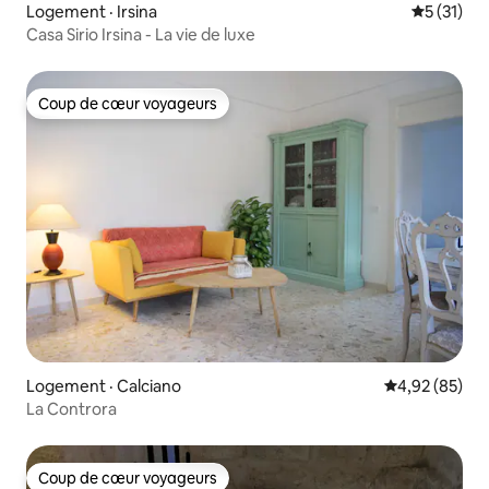
Logement · Irsina
Note moye
5 (31)
Casa Sirio Irsina - La vie de luxe
Coup de cœur voyageurs
Coup de cœur voyageurs
Logement · Calciano
Note moyenne
4,92 (85)
La Controra
Coup de cœur voyageurs
Coup de cœur voyageurs