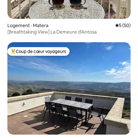
Logement · Matera
Note moye
5 (50)
[Breathtaking View] La Demeure d'Antosa
Coup de cœur voyageurs
Coup de cœur voyageurs parmi les plus aimés