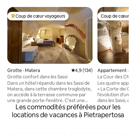
Coup de cœur voyageurs
Coup de cœur vo
Coup de cœur voyageurs parmi les plus aimés
Coup de cœur vo
Grotte · Matera
Note moyenne de 4,9 sur 5, 1
4,9 (134)
Appartement · Ma
Grotte confort dans les Sassi
La Cour des Cheval
Trombettiere, Ma
Dans un hôtel répandu dans les Sassi de
Les quatre appar
Matera, dans cette chambre troglodyte,
« La Corte dei Cav
on accède à la terrasse commune par
l'évolution d'un mo
une grande porte-fenêtre. C’est une
dans les Sassi, que
Les commodités préférées pour les
alcôve entièrement creusée dans le tuf.
restauration archi
Extrêmement accueillante même pour
jusqu'à présent o
locations de vacances à Pietrapertosa
la conformation, creusée et arrondie,
reconnaissable. D
elle ressemble presque à un utérus
rénovation récent
maternel. La salle de bain, bien que
transformé cet a
petite, est équipée d’un bidet et d’une
résidentiel en ap