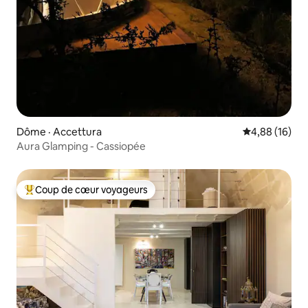
Dôme · Accettura
Note moyenne
4,88 (16)
Aura Glamping - Cassiopée
Coup de cœur voyageurs
Coup de cœur voyageurs parmi les plus aimés