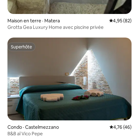
Maison en terre · Matera
Note moyenne
4,95 (82)
Grotta Gea Luxury Home avec piscine privée
Superhôte
Superhôte
Condo · Castelmezzano
Note moyenne
4,76 (46)
B&B al Vico Pepe