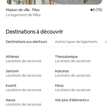
Maison de ville · Pilos
Note moye
5 (70)
Le logement de Mika
Destinations à découvrir
Destinations aux alentours
Autres types de logements
L
Athènes
Thessalonique
Locations de vacances
Locations de vacances
Santorin
Mykonos
Locations de vacances
Locations de vacances
Ksamil
Páros
Locations de vacances
Locations de vacances
Naxos
Voir plus d'éléments
Locations de vacances