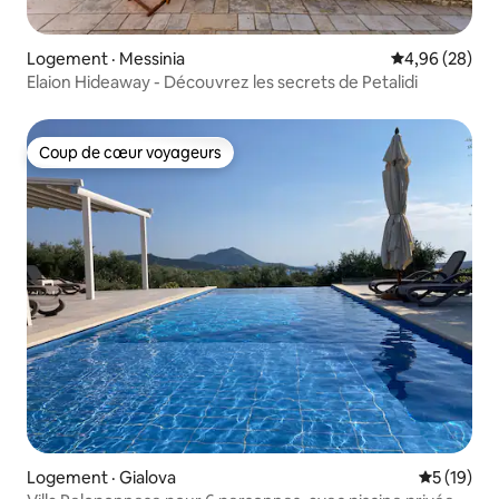
Logement · Messinia
Note moyenne
4,96 (28)
Elaion Hideaway - Découvrez les secrets de Petalidi
Coup de cœur voyageurs
Coup de cœur voyageurs
Logement · Gialova
Note moye
5 (19)