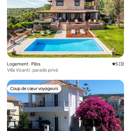
Logement · Pilos
Note moy
5 (3)
Villa Vicanti : paradis privé
Coup de cœur voyageurs
Coup de cœur voyageurs