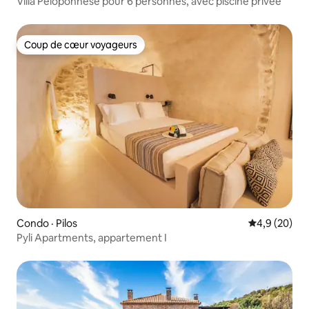
Villa Peloponnese pour 6 personnes, avec piscine privée
Coup de cœur voyageurs
Coup de cœur voyageurs
Condo · Pilos
Note moyenn
4,9 (20)
Pyli Apartments, appartement I