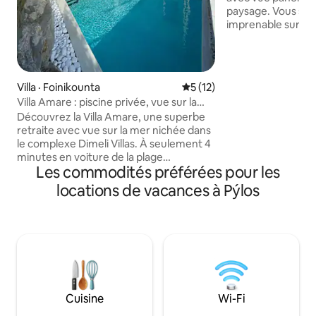
paysage. Vous ser
imprenable sur la 
niveaux et toutes 
villa. L'intérieur 
confortable, ce qui
chaleureuse et accu
Villa · Foinikounta
Note moyenne de 5 sur 5, 
5 (12)
offre intimité et d
Villa Amare : piscine privée, vue sur la
amoureux de la mer
mer, Wi-Fi Starlink
Découvrez la Villa Amare, une superbe
possibilités pour t
retraite avec vue sur la mer nichée dans
est une petite vill
le complexe Dimeli Villas. À seulement 4
pittoresque avec 
minutes en voiture de la plage
nombreux restaura
Les commodités préférées pour les
immaculée de Loutsa et à 5 minutes de
la charmante ville de Finikounta, la Villa
locations de vacances à Pýlos
Amare offre une escapade idyllique.
Explorez les attractions à proximité
telles que le pittoresque Koroni avec son
château vénitien (12 minutes en voiture),
Methoni (15 minutes) et le Pylos
historique (25 minutes). Plongez dans le
luxe et la commodité à la Villa Amare,
votre porte d'entrée vers le meilleur de
Cuisine
Wi-Fi
la beauté côtière de Messinia.