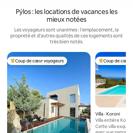
Pýlos : les locations de vacances les
mieux notées
Les voyageurs sont unanimes : l'emplacement, la
propreté et d'autres qualités de ces logements sont
très bien notés.
Coup de cœur voyageurs
Coup de cœur 
Coup de cœur voyageurs parmi les plus aimés
Coup de cœur voy
Villa · Koroni
Villa entière Koron
panoramique
Cette villa exquise
avec vue panorami