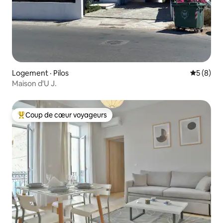
Logement · Pilos
Note moy
5 (8)
Maison d'U J.
Coup de cœur voyageurs
Coup de cœur voyageurs parmi les plus aimés