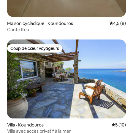
Maison cycladique · Koundouros
Note moyen
4,5 (8)
Conte Kea
Coup de cœur voyageurs
Coup de cœur voyageurs
Villa · Koundouros
Note moye
5 (10)
Villa avec accès privatif à la mer