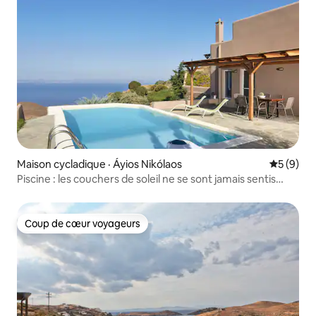
Maison cycladique · Áyios Nikólaos
Note moy
5 (9)
Piscine : les couchers de soleil ne se sont jamais sentis
mieux
Coup de cœur voyageurs
Coup de cœur voyageurs