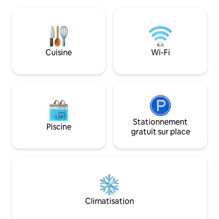
L'emblématique temple de Poséidon se
porte. À distance
trouve à 10 minutes en voiture. La ville
pourrez profiter d
de Lavrio est facilement accessible, à
la mer et de votre
moins de 4 min en voiture. Les environs
Idéal pour les amis
disposent de superbes plages. La plage
voyageurs en solo
la plus proche est à 2 minutes, réputée
Cuisine
Wi-Fi
comme l'une des plus populaires et des
mieux aménagées de la région.
Stationnement
Piscine
gratuit sur place
Climatisation