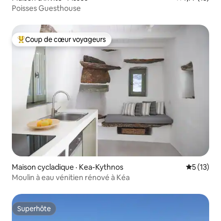
Poisses Guesthouse
Coup de cœur voyageurs
Coup de cœur voyageurs parmi les plus aimés
Maison cycladique · Kea-Kythnos
Note moye
5 (13)
Moulin à eau vénitien rénové à Kéa
Superhôte
Superhôte