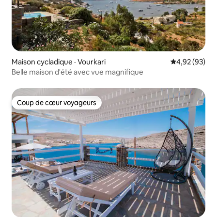
Maison cycladique · Vourkari
Note moyenne
4,92 (93)
Belle maison d'été avec vue magnifique
Coup de cœur voyageurs
Coup de cœur voyageurs