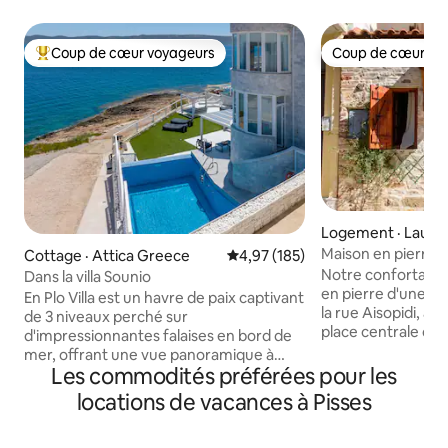
Coup de cœur voyageurs
Coup de cœur vo
Coup de cœur voyageurs parmi les plus aimés
Coup de cœur vo
Logement · Lauri
Maison en pierre d
Cottage · Attica Greece
Note moyenne de 4,97 sur 5, 1
4,97 (185)
centre/port
Notre confortable 
Dans la villa Sounio
en pierre d'une c
En Plo Villa est un havre de paix captivant
la rue Aisopidi, à 
de 3 niveaux perché sur
place centrale de 
d'impressionnantes falaises en bord de
du port. Elle est 
mer, offrant une vue panoramique à
comprend une bell
Les commodités préférées pour les
couper le souffle. Cette retraite idyllique
de travail et un pe
bénéficie d'une proximité pratique, à
locations de vacances à Pisses
votre tremplin pou
seulement 30 minutes de l'aéroport et à
pittoresque Lavrion. Restaurants, 
50 minutes de la ville animée d'Athènes.
cafés, tout le marc