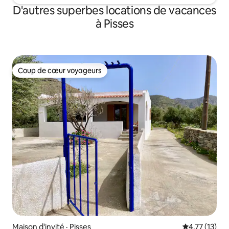
D'autres superbes locations de vacances
à Pisses
Coup de cœur voyageurs
Coup de cœur voyageurs
Maison d'invité · Pisses
Note moyenne
4,77 (13)