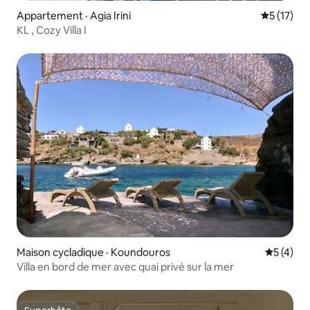
Appartement · Agia Irini
Note moye
5 (17)
KL , Cozy Villa Ι
Maison cycladique · Koundouros
Note moy
5 (4)
Villa en bord de mer avec quai privé sur la mer