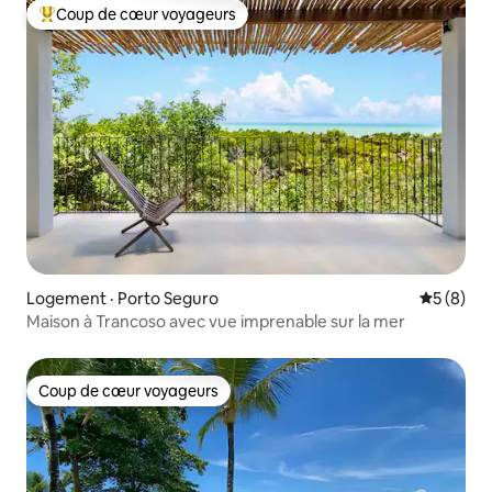
Coup de cœur voyageurs
Coup de cœur voyageurs parmi les plus aimés
Logement · Porto Seguro
Note moy
5 (8)
Maison à Trancoso avec vue imprenable sur la mer
Coup de cœur voyageurs
Coup de cœur voyageurs