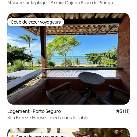
Maison sur la plage - Arraial Dajuda Praia de Pitinga
Coup de cœur voyageurs
Coup de cœur voyageurs
Logement · Porto Seguro
Note moye
5 (11)
Sea Breeze House - pieds dans le sable.
Coup de cœur voyageurs