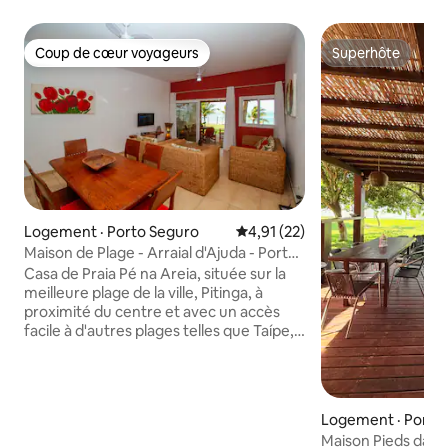
Coup de cœur voyageurs
Superhôte
Coup de cœur voyageurs
Superhôte
Logement · Porto Seguro
Note moyenne de 4,91 sur 5, 
4,91 (22)
Maison de Plage - Arraial d'Ajuda - Porto
Seguro
Casa de Praia Pé na Areia, située sur la
meilleure plage de la ville, Pitinga, à
proximité du centre et avec un accès
facile à d'autres plages telles que Taípe,
Trancoso et d'autres. La plage est belle,
propre et offre plusieurs étals. La
maison, située dans un appartement en
résidence fermé avec surveillance
Logement · Porto
24h/24, garantit la sécurité et la
Maison Pieds dans 
tranquillité d'esprit pour les voyageurs.