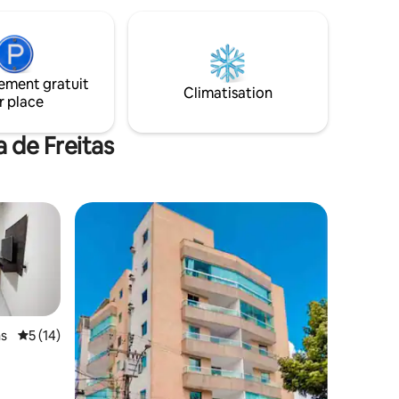
ement gratuit
Climatisation
r place
a de Freitas
as
Note moyenne de 5 sur 5, 14 commentaires
5 (14)