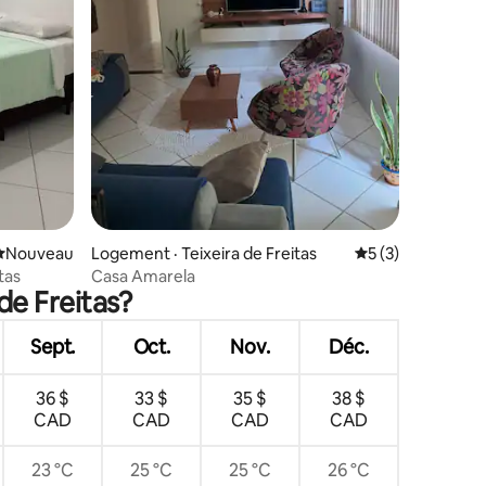
Nouvel hébergement
Nouveau
Logement · Teixeira de Freitas
Note moyenne de 
5 (3)
tas
Casa Amarela
de Freitas?
Sept.
Oct.
Nov.
Déc.
36 $
33 $
35 $
38 $
CAD
CAD
CAD
CAD
23 °C
25 °C
25 °C
26 °C