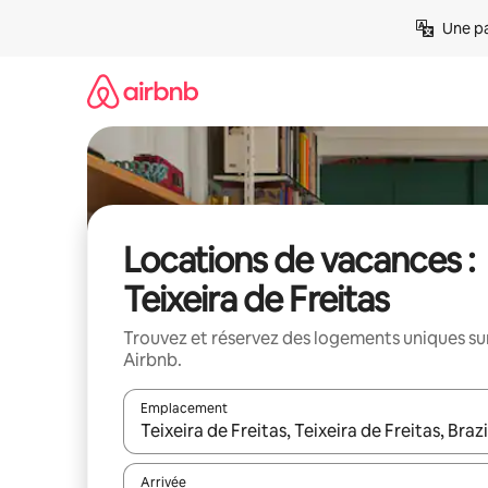
Aller
Une pa
directement
au
contenu
Locations de vacances :
Teixeira de Freitas
Trouvez et réservez des logements uniques su
Airbnb.
Emplacement
Quand les résultats sont affichés, parcourez-les en 
Arrivée