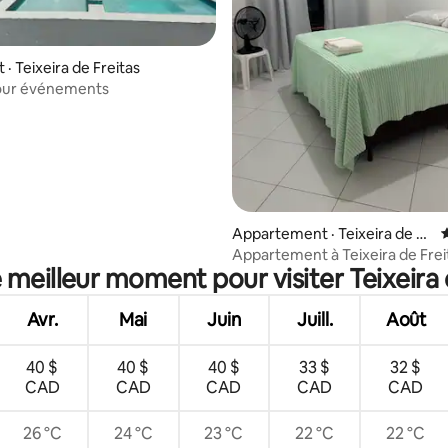
5 sur 5, 8 commentaires
· Teixeira de Freitas
our événements
Appartement · Teixeira de Fr
eitas
Appartement à Teixeira de Frei
e meilleur moment pour visiter Teixeira 
Avr.
Mai
Juin
Juill.
Août
40 $
40 $
40 $
33 $
32 $
CAD
CAD
CAD
CAD
CAD
26 °C
24 °C
23 °C
22 °C
22 °C