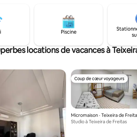
Stationn
i
Piscine
su
perbes locations de vacances à Teixeir
Coup de cœur voyageurs
Coup de cœur voyageurs
Micromaison · Teixeira de Freit
Studio à Teixeira de Freitas
5 sur 5, 7 commentaires