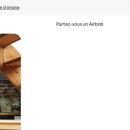
e d'origine
Partez-vous un Airbnb
et en les faisant glisser.