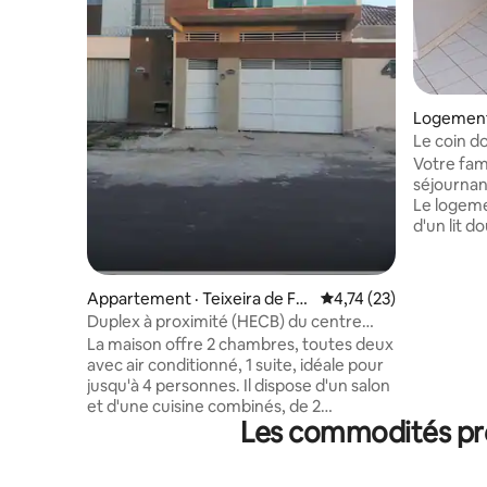
Logement 
s
Le coin do
Votre fam
séjournan
Le logeme
d'un lit d
ventilateu
d'une mac
polyvalen
Appartement · Teixeira de Fre
Note moyenne de 4,74
4,74 (23)
C'est prè
itas
Duplex à proximité (HECB) du centre
de Fasb, d
commercial Pátio Mix et d'Atacadão.
La maison offre 2 chambres, toutes deux
gastronom
avec air conditionné, 1 suite, idéale pour
réseau Wi-
jusqu'à 4 personnes. Il dispose d'un salon
fernanda3
et d'une cuisine combinés, de 2
lieu tous 
Les commodités préf
téléviseurs (une grande télévision dans le
vendredis 
salon et une télévision dans la chambre),
les servie
d'une connexion Wi-Fi, d'un grand
couvertur