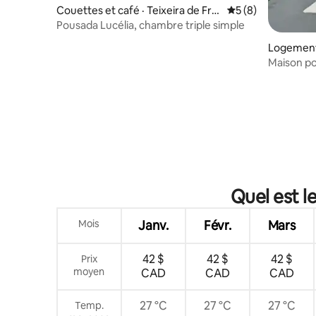
Couettes et café · Teixeira de Frei
Note moyenne de 
5 (8)
tas
Pousada Lucélia, chambre triple simple
Logement 
Maison p
Quel est l
Mois
Janv.
Févr.
Mars
42 $
42 $
42 $
Prix
moyen
CAD
CAD
CAD
27 °C
27 °C
27 °C
Temp.