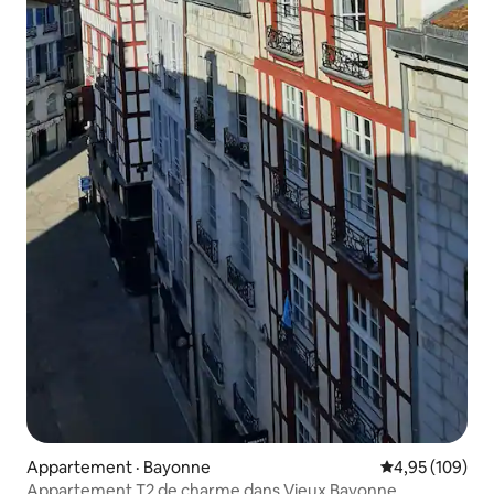
Appartement · Bayonne
Note moyenne 
4,95 (109)
Appartement T2 de charme dans Vieux Bayonne