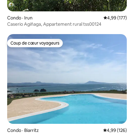
Condo · Irun
Note moyenne 
4,99 (177)
Caserio Agiñaga, Appartement rural tss00124
Coup de cœur voyageurs
Coup de cœur voyageurs
Condo · Biarritz
Note moyenne 
4,99 (126)