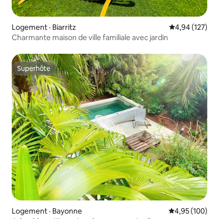
Logement · Biarritz
Note moyenne 
4,94 (127)
Charmante maison de ville familiale avec jardin
Superhôte
Superhôte
Logement · Bayonne
Note moyenne 
4,95 (100)