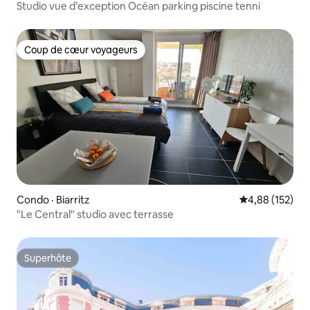
Studio vue d’exception Océan parking piscine tenni
Coup de cœur voyageurs
Coup de cœur voyageurs
Condo · Biarritz
Note moyenne 
4,88 (152)
"Le Central" studio avec terrasse
Superhôte
Superhôte