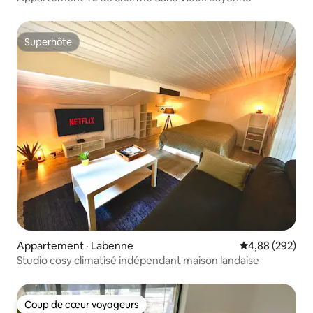
Superhôte
Superhôte
Appartement · Labenne
Note moyenne 
4,88 (292)
Studio cosy climatisé indépendant maison landaise
Coup de cœur voyageurs
Coup de cœur voyageurs