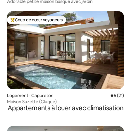
Adorable petite maison basque avec jardin
Coup de cœur voyageurs
Coup de cœur voyageurs parmi les plus aimés
Logement · Capbreton
Note moye
5 (21)
Maison Suzette (Cluque)
Appartements à louer avec climatisation