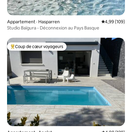
Appartement · Hasparren
Note moyenne 
4,99 (109)
Studio Baïgura - Déconnexion au Pays Basque
Coup de cœur voyageurs
Coup de cœur voyageurs parmi les plus aimés