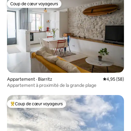
Coup de cœur voyageurs
Coup de cœur voyageurs
Appartement · Biarritz
Note moyenne
4,95 (58)
Appartement à proximité de la grande plage
Coup de cœur voyageurs
Coup de cœur voyageurs parmi les plus aimés