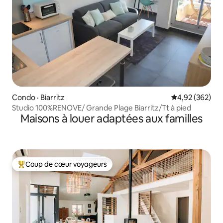
Condo · Biarritz
Note moyenne 
4,92 (362)
Studio 100%RENOVE/ Grande Plage Biarritz/Tt à pied
Maisons à louer adaptées aux familles
Coup de cœur voyageurs
Coup de cœur voyageurs parmi les plus aimés