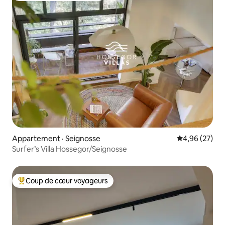
Appartement · Seignosse
Note moyenne
4,96 (27)
Surfer’s Villa Hossegor/Seignosse
Coup de cœur voyageurs
Coup de cœur voyageurs parmi les plus aimés