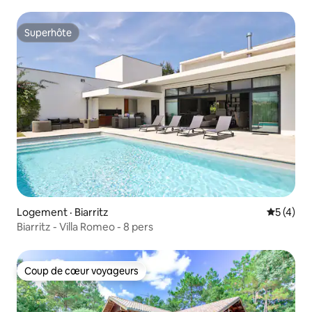
Superhôte
Superhôte
Logement · Biarritz
Note moy
5 (4)
Biarritz - Villa Romeo - 8 pers
Coup de cœur voyageurs
Coup de cœur voyageurs