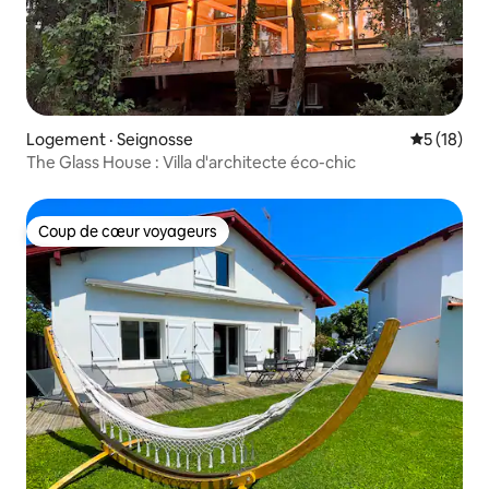
Logement · Seignosse
Note moye
5 (18)
The Glass House : Villa d'architecte éco-chic
Coup de cœur voyageurs
Coup de cœur voyageurs