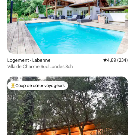
Logement · Labenne
Note moyenne 
4,89 (234)
Villa de Charme Sud Landes 3ch
Coup de cœur voyageurs
Coup de cœur voyageurs parmi les plus aimés