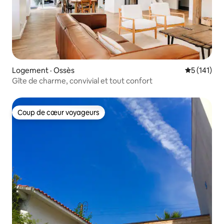
Logement · Ossès
Note moyen
5 (141)
Gîte de charme, convivial et tout confort
Coup de cœur voyageurs
Coup de cœur voyageurs