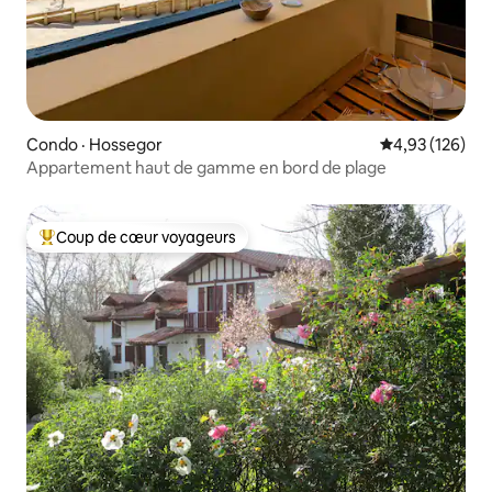
Condo · Hossegor
Note moyenne 
4,93 (126)
Appartement haut de gamme en bord de plage
Coup de cœur voyageurs
Coup de cœur voyageurs parmi les plus aimés