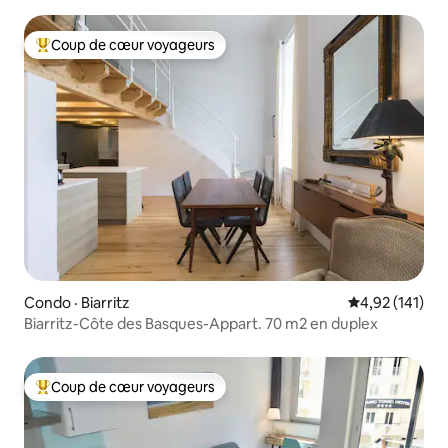
MER
Coup de cœur voyageurs
Coup de cœur voyageurs parmi les plus aimés
Condo · Biarritz
Note moyenne 
4,92 (141)
Biarritz-Côte des Basques-Appart. 70 m2 en duplex
Coup de cœur voyageurs
Coup de cœur voyageurs parmi les plus aimés