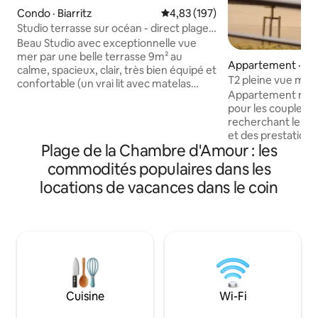
Condo · Biarritz
Note moyenne de 4,83 sur 5, 1
4,83 (197)
Studio terrasse sur océan - direct plage
Miramar
Beau Studio avec exceptionnelle vue
mer par une belle terrasse 9m² au
Appartement · An
calme, spacieux, clair, très bien équipé et
T2 pleine vue mer
confortable (un vrai lit avec matelas
Appartement réno
160x190 m et non pas un convertible)
pour les couples o
Dans résidence de standing "Miramar" :
recherchant le ca
accès direct à la plage du Miramar et à
et des prestations 
l'hôtel / thalasso du même nom & son
Plage de la Chambre d'Amour : les
salon et la terrass
restaurant. Plein centre de Biarritz,
vue dégagée sur l’
proche de l'Hotel du Palais & du golf du
commodités populaires dans les
admirer les coucher
Phare, quartier commerçant et animé
locations de vacances dans le coin
logement est situ
de St Charles : idéal pour découvrir
calme, avec parki
Biarritz, vous pourrez tout faire à pied !
à pied de la plag
logement convient
voyageurs souhait
profiter de l’océan
basque.
Cuisine
Wi-Fi