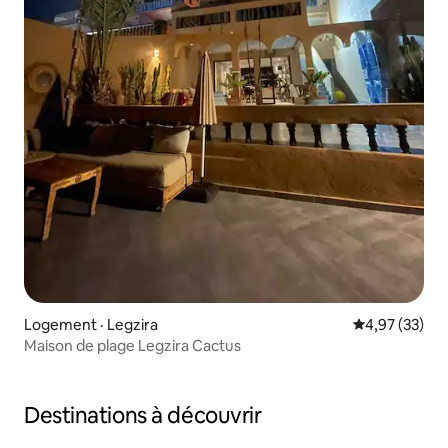
Logement · Legzira
Note moyenne
4,97 (33)
Maison de plage Legzira Cactus
Destinations à découvrir