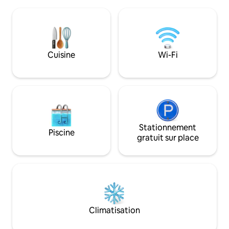
l'océan depuis un
côtier plus doux et plus authentique.
aéré. La cuisine es
Deux personnes seront à l'aise, et il est
linge de lit et les 
possible d'accueillir quatre personnes,
Le balcon donne su
mais le niveau de confort pourrait être
déco. Sidi Ifni est idéal pour des
réduit, car le logement est un studio.
vacances à la plage 
Cuisine
Wi-Fi
bons restaurants e
plage!
Stationnement
Piscine
gratuit sur place
Climatisation