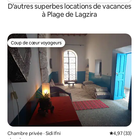
D'autres superbes locations de vacances
à Plage de Lagzira
Coup de cœur voyageurs
Coup de cœur voyageurs
Chambre privée · Sidi Ifni
Note moyenne
4,97 (33)