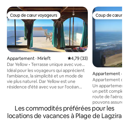
Coup de cœur voyageurs
Coup de cœur vo
Coup de cœur voyageurs
Coup de cœur vo
Appartement · Mirleft
Note moyenne de 4,79 sur 5, 
4,79 (33)
Dar Yellow • Terrasse unique avec vue
sur l'océan
Idéal pour les voyageurs qui apprécient
Appartement · Sidi
l'ambiance, la simplicité et un mode de
Appartement d'un
vie plus naturel. Dar Yellow est une
de mer près d'Aga
Un appartement e
résidence d'été avec vue sur l'océan
un petit complexe 
située près de la plage d'Aftas, conçue
route de l'aéropor
comme une retraite calme et apaisante.
pouvons assurer le
Entièrement équipé pour un séjour
Les commodités préférées pour les
seulement 5 minut
confortable, le logement comprend
de surf, il est sit
toutes les commodités de base. Ici,
locations de vacances à Plage de Lagzira
moderne et est bi
l'expérience est délibérément liée à son
profiterez d'une 
environnement : elle offre un rythme