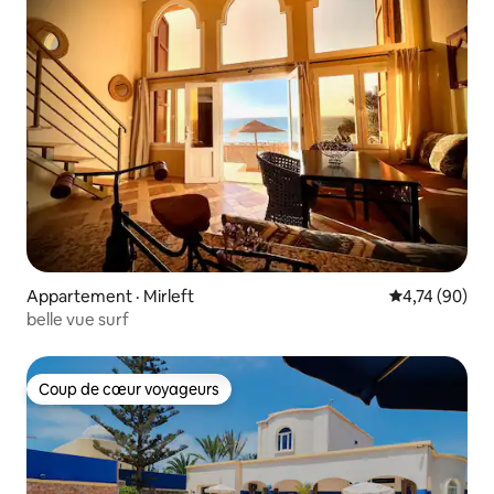
Appartement · Mirleft
Note moyenne
4,74 (90)
belle vue surf
Coup de cœur voyageurs
Coup de cœur voyageurs