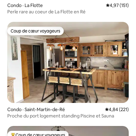
Condo · La Flotte
Note moyenne 
4,97 (151)
Perle rare au coeur de La Flotte en Ré
Coup de cœur voyageurs
Coup de cœur voyageurs
Condo · Saint-Martin-de-Ré
Note moyenne 
4,84 (221)
Proche du port logement standing Piscine et Sauna
Coup de cœur voyageurs