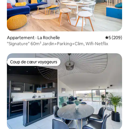
Appartement · La Rochelle
Note moyen
5 (209)
"Signature" 60m² Jardin+Parking+Clim, Wifi-Netflix
Coup de cœur voyageurs
Coup de cœur voyageurs