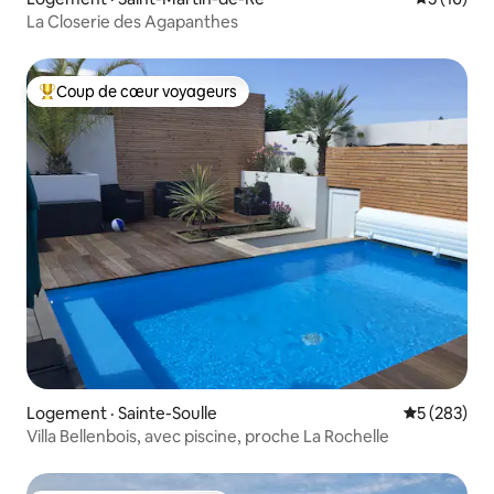
La Closerie des Agapanthes
Coup de cœur voyageurs
Coup de cœur voyageurs parmi les plus aimés
Logement · Sainte-Soulle
Note moyen
5 (283)
Villa Bellenbois, avec piscine, proche La Rochelle