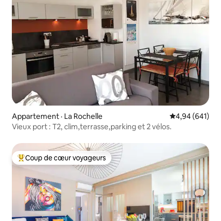
Appartement · La Rochelle
Note moyenne 
4,94 (641)
Vieux port : T2, clim,terrasse,parking et 2 vélos.
Coup de cœur voyageurs
Coup de cœur voyageurs parmi les plus aimés