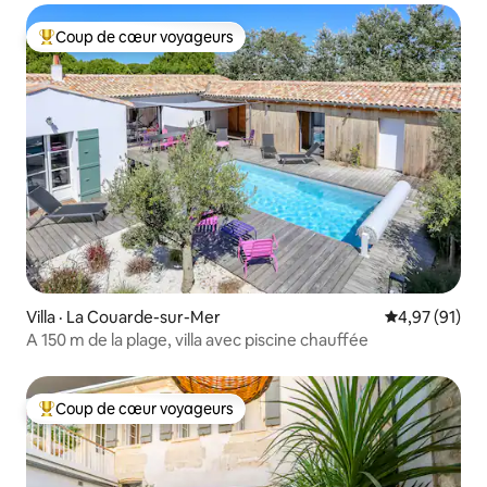
Coup de cœur voyageurs
Coup de cœur voyageurs parmi les plus aimés
Villa · La Couarde-sur-Mer
Note moyenne
4,97 (91)
A 150 m de la plage, villa avec piscine chauffée
Coup de cœur voyageurs
Coup de cœur voyageurs parmi les plus aimés