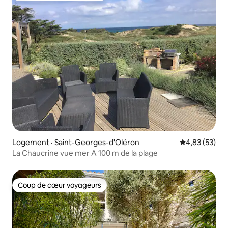
Logement · Saint-Georges-d'Oléron
Note moyenne
4,83 (53)
La Chaucrine vue mer A 100 m de la plage
Coup de cœur voyageurs
Coup de cœur voyageurs