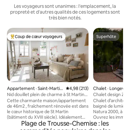
Les voyageurs sont unanimes : l'emplacement, la
propreté et d'autres qualités de ces logements sont
très bien notés.
Coup de cœur voyageurs
Superhôte
Coup de cœur voyageurs parmi les plus aimés
Superhôte
Appartement · Saint-Martin
Note moyenne de 4,98 sur 5, 2
4,98 (213)
Chalet · Longevill
-de-Ré
Nid douillet plein de charme à St Martin-
Chalet design Zone
de-Ré
pieds • Sauna
Cette charmante maison/appartement
Chalet d’architect
de 46m2 , fraîchement rénovée est dans
baigné de lumière
le cœur historique de St Martin
Natura 2000, à 5mi
(bâtiment du XVIII siècle). Idéalement
Ouvrez les immense
Plage de Trousse-Chemise : les
située , à quelques pas du port, du
salon se prolonge s
marché et des commerces. De la
des pins, le bruit 