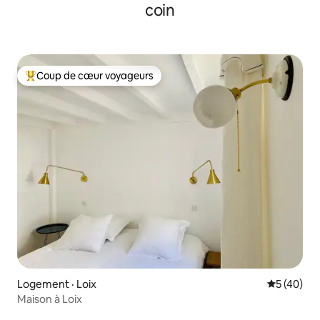
coin
Coup de cœur voyageurs
Coup de cœur voyageurs parmi les plus aimés
Logement · Loix
Note moye
5 (40)
Maison à Loix