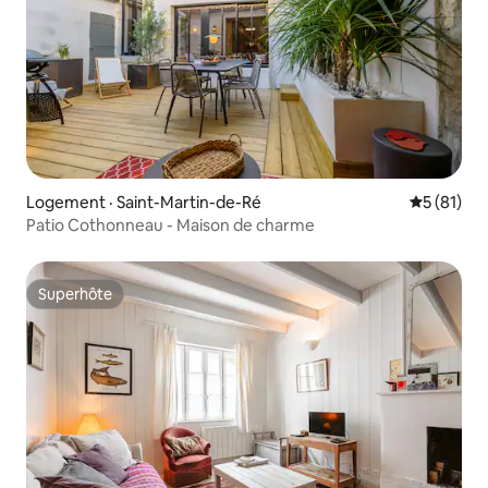
Logement · Saint-Martin-de-Ré
Note moye
5 (81)
Patio Cothonneau - Maison de charme
Superhôte
Superhôte