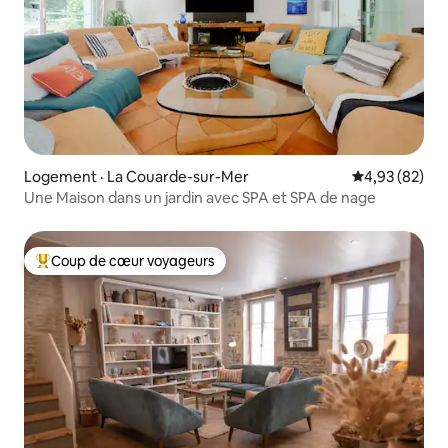
Logement · La Couarde-sur-Mer
Note moyenne
4,93 (82)
Une Maison dans un jardin avec SPA et SPA de nage
Coup de cœur voyageurs
Coup de cœur voyageurs parmi les plus aimés