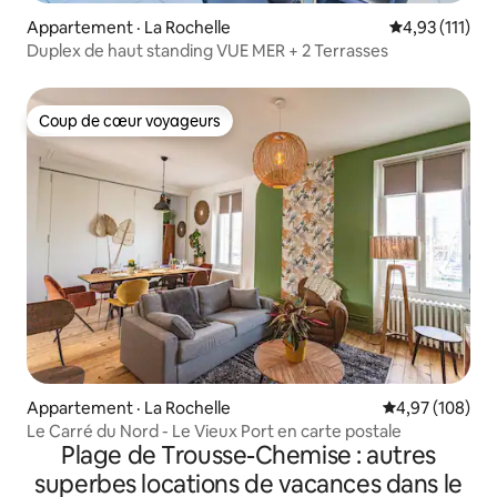
Appartement · La Rochelle
Note moyenne 
4,93 (111)
Duplex de haut standing VUE MER + 2 Terrasses
Coup de cœur voyageurs
Coup de cœur voyageurs
Appartement · La Rochelle
Note moyenne 
4,97 (108)
Le Carré du Nord - Le Vieux Port en carte postale
Plage de Trousse-Chemise : autres
superbes locations de vacances dans le