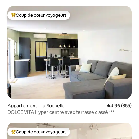
Coup de cœur voyageurs
Coup de cœur voyageurs parmi les plus aimés
Appartement · La Rochelle
Note moyenne 
4,96 (355)
DOLCE VITA Hyper centre avec terrasse classé ***
Coup de cœur voyageurs
Coup de cœur voyageurs parmi les plus aimés