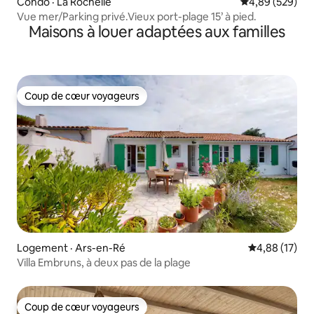
Condo · La Rochelle
Note moyenne 
4,89 (529)
Vue mer/Parking privé.Vieux port-plage 15’ à pied.
Maisons à louer adaptées aux familles
Coup de cœur voyageurs
Coup de cœur voyageurs
Logement · Ars-en-Ré
Note moyenne
4,88 (17)
Villa Embruns, à deux pas de la plage
Coup de cœur voyageurs
Coup de cœur voyageurs