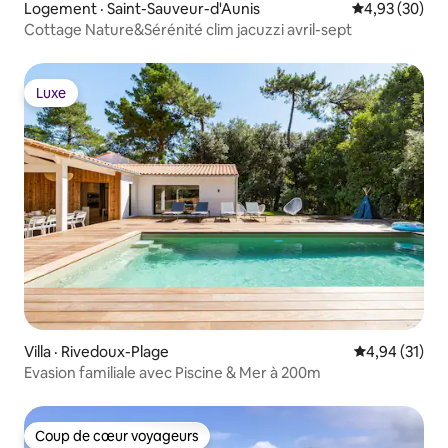
Logement · Saint-Sauveur-d'Aunis
Note moyenne
4,93 (30)
Cottage Nature&Sérénité clim jacuzzi avril-sept
Luxe
Luxe
Villa · Rivedoux-Plage
Note moyenne
4,94 (31)
Evasion familiale avec Piscine & Mer à 200m
Coup de cœur voyageurs
Coup de cœur voyageurs