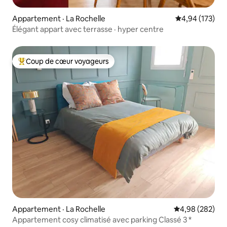
Appartement · La Rochelle
Note moyenne 
4,94 (173)
Élégant appart avec terrasse · hyper centre
Coup de cœur voyageurs
Coup de cœur voyageurs parmi les plus aimés
Appartement · La Rochelle
Note moyenne 
4,98 (282)
Appartement cosy climatisé avec parking Classé 3 *