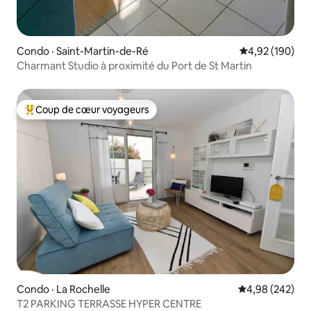
Condo · Saint-Martin-de-Ré
Note moyenne 
4,92 (190)
Charmant Studio à proximité du Port de St Martin
Coup de cœur voyageurs
Coup de cœur voyageurs parmi les plus aimés
Condo · La Rochelle
Note moyenne 
4,98 (242)
T2 PARKING TERRASSE HYPER CENTRE