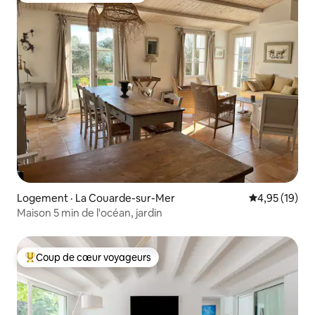
Logement · La Couarde-sur-Mer
Note moyenne
4,95 (19)
Maison 5 min de l'océan, jardin
Coup de cœur voyageurs
Coup de cœur voyageurs parmi les plus aimés