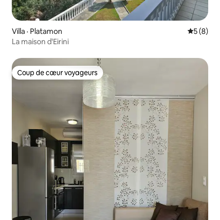
Villa · Platamon
Note moy
5 (8)
La maison d'Eirini
Coup de cœur voyageurs
Coup de cœur voyageurs