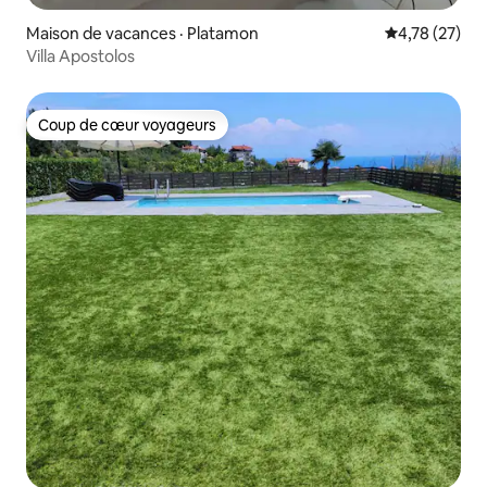
Maison de vacances · Platamon
Note moyenne
4,78 (27)
Villa Apostolos
Coup de cœur voyageurs
Coup de cœur voyageurs