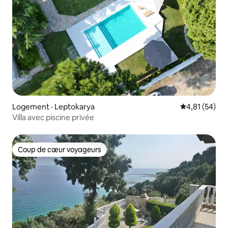
Logement · Leptokarya
Note moyenne
4,81 (54)
Villa avec piscine privée
Coup de cœur voyageurs
Coup de cœur voyageurs