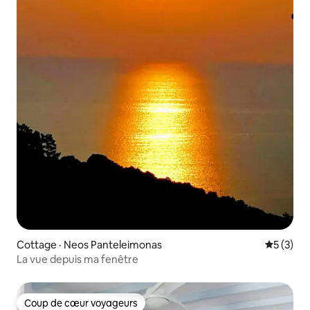
Cottage · Neos Panteleimonas
Note moy
5 (3)
La vue depuis ma fenêtre
Coup de cœur voyageurs
Coup de cœur voyageurs