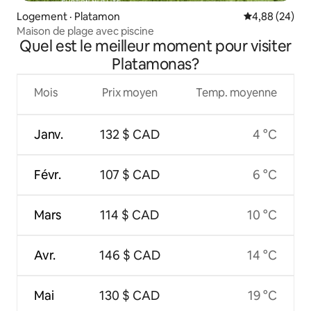
Logement · Platamon
Note moyenne
4,88 (24)
Maison de plage avec piscine
Quel est le meilleur moment pour visiter
Platamonas?
Mois
Prix moyen
Temp. moyenne
Janv.
132 $ CAD
4 °C
Févr.
107 $ CAD
6 °C
Mars
114 $ CAD
10 °C
Avr.
146 $ CAD
14 °C
Mai
130 $ CAD
19 °C