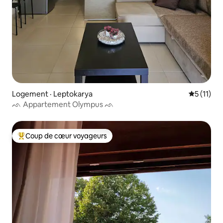
Logement · Leptokarya
Note moye
5 (11)
ᨒ Appartement Olympus ᨒ
Coup de cœur voyageurs
Coup de cœur voyageurs parmi les plus aimés