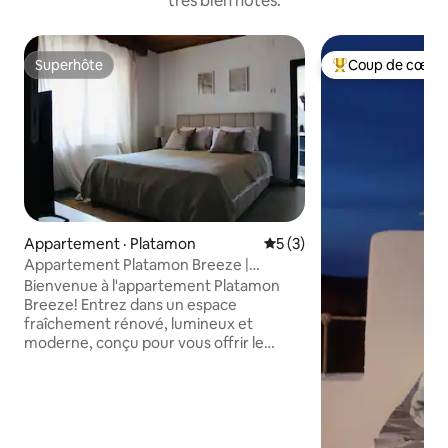
très bien notés.
Superhôte
Coup de cœur 
Superhôte
Coup de cœur voy
Appartement · Platamon
Note moyenne de 5 sur 5,
5 (3)
Appartement Platamon Breeze |
Confortable et moderne
Bienvenue à l'appartement Platamon
Breeze! Entrez dans un espace
fraîchement rénové, lumineux et
moderne, conçu pour vous offrir le
confort estival ultime. Situé dans la
magnifique ville côtière de Platamonas,
notre appartement allie un style
contemporain à une ambiance balnéaire
chaleureuse, ce qui en fait l'escapade