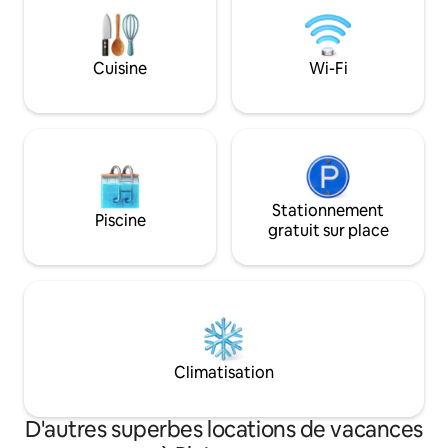
mètres... et du c
des bars célèbres 
ligne de chemin de
pittoresque mainte
Cuisine
Wi-Fi
pied ! ! !.
Stationnement
Piscine
gratuit sur place
Climatisation
D'autres superbes locations de vacances