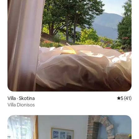
Villa · Skotina
Note moye
5 (41)
Villa Dionisos