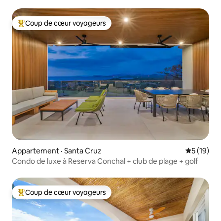
plage
Coup de cœur voyageurs
Coup de cœur voyageurs parmi les plus aimés
Appartement · Santa Cruz
Note moye
5 (19)
Condo de luxe à Reserva Conchal + club de plage + golf
Coup de cœur voyageurs
Coup de cœur voyageurs parmi les plus aimés