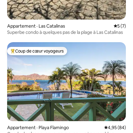
Appartement · Las Catalinas
Note moy
5 (7)
Superbe condo à quelques pas de la plage à Las Catalinas
Coup de cœur voyageurs
Coup de cœur voyageurs parmi les plus aimés
Appartement · Playa Flamingo
Note moyenne
4,95 (84)