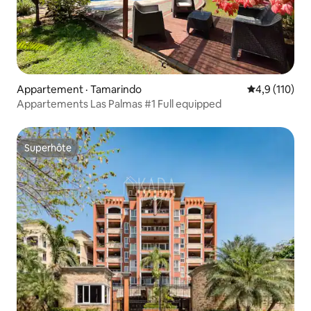
Appartement · Tamarindo
Note moyenne
4,9 (110)
Appartements Las Palmas #1 Full equipped
Superhôte
Superhôte