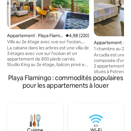
Appartement · Playa Flamin
Note moyenne de 4,98 sur 5, 2
4,98 (220)
go
Villa au 2e étage avec vue sur l'océan,
Appartement · Pla
jacuzzi
La cabane dans les arbres est une villa de
o, Costa Rica
1 chambre au 2e é
3 étages avec vue sur l'océan et un
panoramique et acc
Arcadia est une st
appartement de 800 pieds carrés.
composée d'une 
Studio King au 2e étage, balcon privé et
2 appartements de
solarium, vue imprenable sur l'océan
situés à Potrero à
Pacifique et les plages, jacuzzi privé,
Playa Flamingo : commodités populaires
du niveau de la me
cuisine équipée, lit King Size, espace de
imprenable où le
pour les appartements à louer
travail de bureau, climatisation, sièges
atteignent la mer. Admirez des
intérieurs et extérieurs, douche
couchers de soleil
spacieuse et salle de bain attenante. Les
abondance d'anim
voyageurs doivent avoir un moyen de
notamment des pe
transport. Vous ne trouvez pas les dates
hurleurs et des col
disponibles que vous recherchez ?
offre une immersi
Consultez nos autres studios King avec
environs forestiers
les mêmes équipements.
restaurants, bars 
Cuisine
Wi-Fi