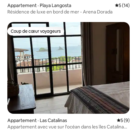
Appartement · Playa Langosta
Note moye
5 (14)
Résidence de luxe en bord de mer - Arena Dorada
Coup de cœur voyageurs
Coup de cœur voyageurs
Appartement · Las Catalinas
Note moy
5 (9)
Appartement avec vue sur l'océan dans les îles Catalina
|Wi-Fi |Climatisation| 3 chambres/2 salles de bain