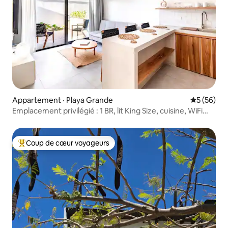
Appartement · Playa Grande
Note moye
5 (56)
Emplacement privilégié : 1 BR, lit King Size, cuisine, WiFi
complet
Coup de cœur voyageurs
Coup de cœur voyageurs parmi les plus aimés