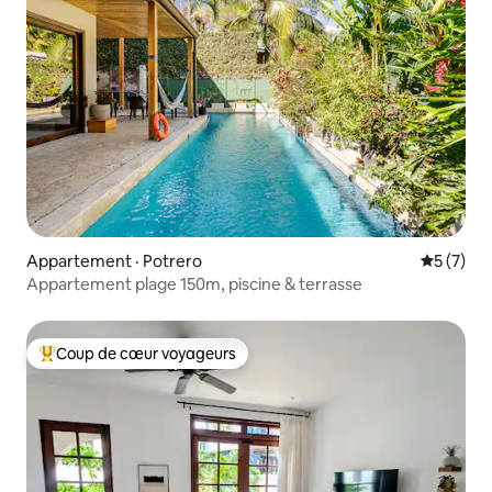
Appartement · Potrero
Note moy
5 (7)
Appartement plage 150m, piscine & terrasse
Coup de cœur voyageurs
Coup de cœur voyageurs parmi les plus aimés