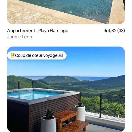
Appartement · Playa Flamingo
Note moyenne
4,82 (33)
Jungle Leon
Coup de cœur voyageurs
Coup de cœur voyageurs parmi les plus aimés