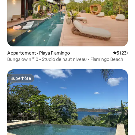
Appartement · Playa Flamingo
Note moye
5 (23)
Bungalow n °10 - Studio de haut niveau - Flamingo Beach
Superhôte
Superhôte