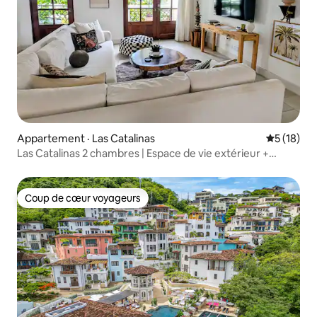
Appartement · Las Catalinas
Note moye
5 (18)
Las Catalinas 2 chambres | Espace de vie extérieur +
piscine profonde
Coup de cœur voyageurs
Coup de cœur voyageurs