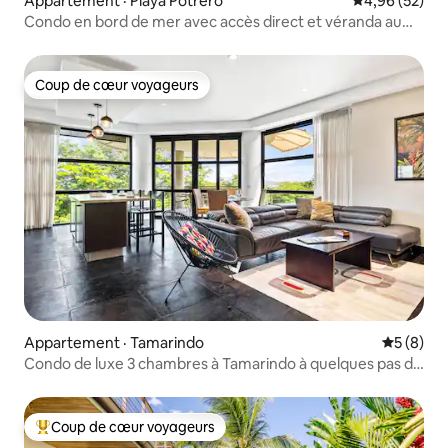
Appartement · Playa Potrero
Note moyenne
4,96 (52)
Condo en bord de mer avec accès direct et véranda au
coucher du soleil
Coup de cœur voyageurs
Coup de cœur voyageurs
Appartement · Tamarindo
Note moy
5 (8)
Condo de luxe 3 chambres à Tamarindo à quelques pas de
la plage et de la ville
Coup de cœur voyageurs
Coup de cœur voyageurs parmi les plus aimés