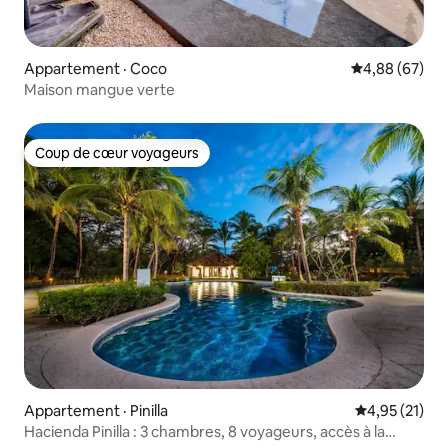
Appartement · Coco
Note moyenne
4,88 (67)
Maison mangue verte
Coup de cœur voyageurs
Coup de cœur voyageurs
Appartement · Pinilla
Note moyenne
4,95 (21)
Hacienda Pinilla : 3 chambres, 8 voyageurs, accès à la