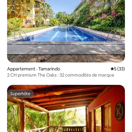
Appartement · Tamarindo
Note moye
5 (33)
2 CH premium The Oaks : 32 commodités de marque
Superhôte
Superhôte