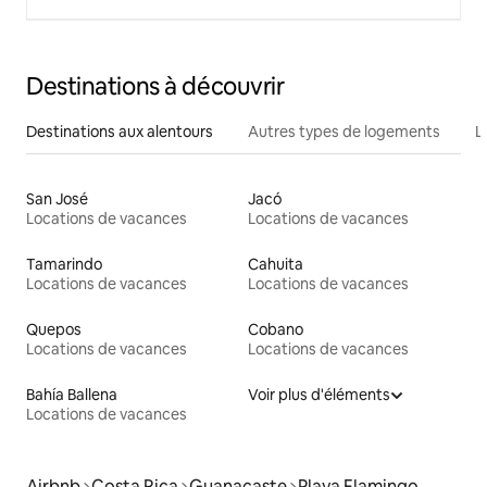
Destinations à découvrir
Destinations aux alentours
Autres types de logements
L
San José
Jacó
Locations de vacances
Locations de vacances
Tamarindo
Cahuita
Locations de vacances
Locations de vacances
Quepos
Cobano
Locations de vacances
Locations de vacances
Bahía Ballena
Voir plus d'éléments
Locations de vacances
Airbnb
Costa Rica
Guanacaste
Playa Flamingo