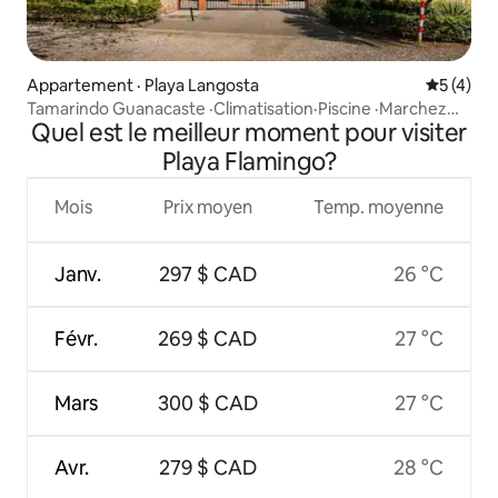
Appartement · Playa Langosta
Note moy
5 (4)
Tamarindo Guanacaste ·Climatisation·Piscine ·Marchez
Quel est le meilleur moment pour visiter
jusqu'à la plage
Playa Flamingo?
Mois
Prix moyen
Temp. moyenne
Janv.
297 $ CAD
26 °C
Févr.
269 $ CAD
27 °C
Mars
300 $ CAD
27 °C
Avr.
279 $ CAD
28 °C