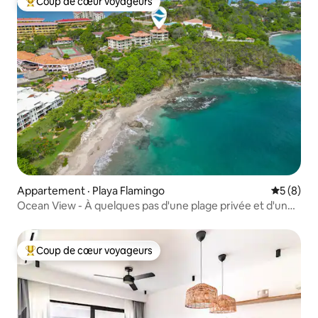
Coup de cœur voyageurs
Coup de cœur voyageurs parmi les plus aimés
Appartement · Playa Flamingo
Note moy
5 (8)
Ocean View - À quelques pas d'une plage privée et d'une
marina
Coup de cœur voyageurs
Coup de cœur voyageurs parmi les plus aimés