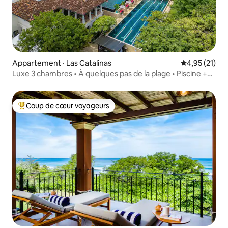
Appartement · Las Catalinas
Note moyenne
4,95 (21)
Luxe 3 chambres • À quelques pas de la plage • Piscine +
Gym
Coup de cœur voyageurs
Coup de cœur voyageurs parmi les plus aimés