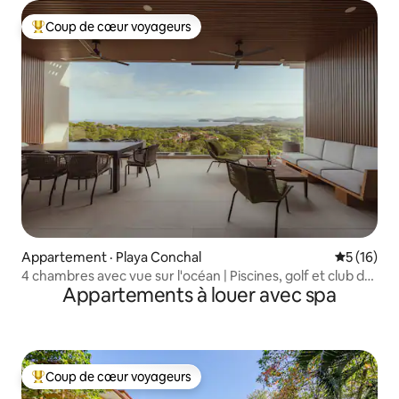
Coup de cœur voyageurs
Coup de cœur voyageurs parmi les plus aimés
Appartement · Playa Conchal
Note moye
5 (16)
4 chambres avec vue sur l'océan | Piscines, golf et club de
Appartements à louer avec spa
plage
Coup de cœur voyageurs
Coup de cœur voyageurs parmi les plus aimés