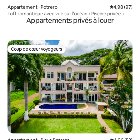
Appartement · Potrero
Note moyenne
4,98 (97)
Loft romantique avec vue sur l'océan • Piscine privée +
Appartements privés à louer
très grand lit
Coup de cœur voyageurs
Coup de cœur voyageurs