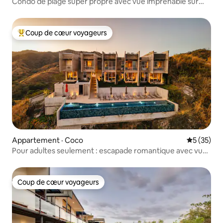
Condo de plage super propre avec vue imprenable sur
l'océan
Coup de cœur voyageurs
Coup de cœur voyageurs parmi les plus aimés
Appartement · Coco
Note moye
5 (35)
Pour adultes seulement : escapade romantique avec vue
sur l'océan
Coup de cœur voyageurs
Coup de cœur voyageurs