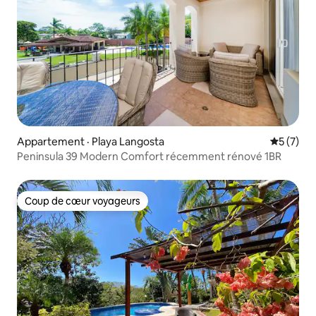
Appartement · Playa Langosta
Note moy
5 (7)
Peninsula 39 Modern Comfort récemment rénové 1BR
Coup de cœur voyageurs
Coup de cœur voyageurs