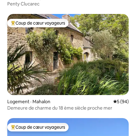
Penty Clucarec
Coup de cœur voyageurs
Coup de cœur voyageurs parmi les plus aimés
Logement · Mahalon
Note moye
5 (94)
Demeure de charme du 18 ème siècle proche mer
Coup de cœur voyageurs
Coup de cœur voyageurs parmi les plus aimés