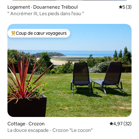
Logement · Douarnenez Tréboul
Note moy
5 (3)
" Ancrémer III, Les pieds dans l'eau "
Coup de cœur voyageurs
Coup de cœur voyageurs parmi les plus aimés
Cottage · Crozon
Note moyenne
4,97 (32)
La douce escapade - Crozon "Le cocon"