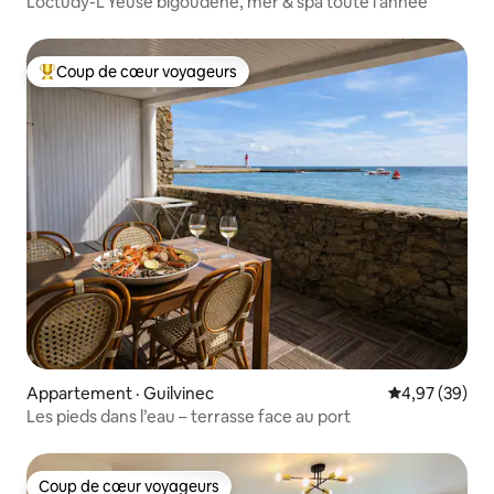
Loctudy-L'Yeuse bigoudène, mer & spa toute l'année
Coup de cœur voyageurs
Coup de cœur voyageurs parmi les plus aimés
Appartement · Guilvinec
Note moyenne
4,97 (39)
Les pieds dans l’eau – terrasse face au port
Coup de cœur voyageurs