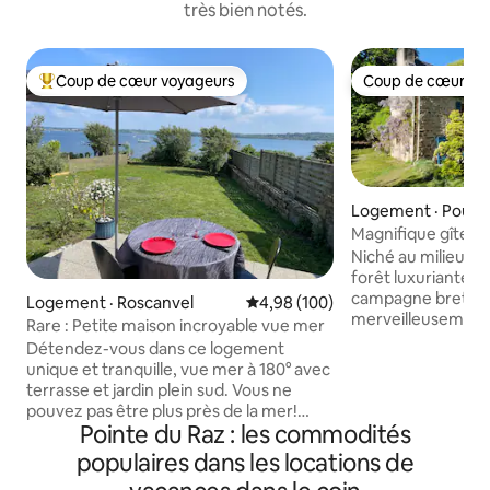
très bien notés.
Coup de cœur voyageurs
Coup de cœur vo
Coup de cœur voyageurs parmi les plus aimés
Coup de cœur vo
Logement · Poull
Magnifique gîte à 
du Douarnenez
Niché au milieu de
forêt luxuriante, 
campagne bretonne
Logement · Roscanvel
Note moyenne de 4,98 sur 5, 1
4,98 (100)
merveilleusement cha
Rare : Petite maison incroyable vue mer
moulin à eau rest
Détendez-vous dans ce logement
gîte, la propriété 
unique et tranquille, vue mer à 180° avec
magnifiquement 
terrasse et jardin plein sud. Vous ne
éventail de fleurs 
pouvez pas être plus près de la mer!
d'un étang pittor
Pointe du Raz : les commodités
Activités nautiques extraordinaires à vos
voir de petites tru
pieds (planche à voile, wingfoil, voile…..),
populaires dans les locations de
ruisseau naturel qu
pêche à la canne, pêche à pied,
et une petite casc