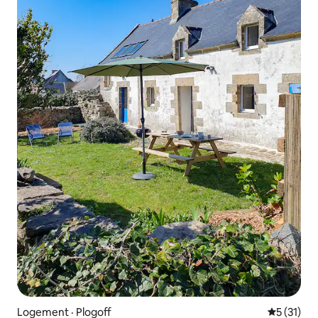
Logement · Plogoff
Note moye
5 (31)