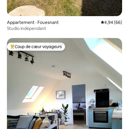
Appartement · Fouesnant
Note moyenne
4,94 (66)
Studio indépendant
Coup de cœur voyageurs
Coup de cœur voyageurs parmi les plus aimés