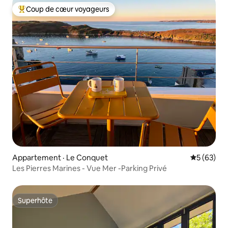
Coup de cœur voyageurs
Coup de cœur voyageurs parmi les plus aimés
Appartement · Le Conquet
Note moye
5 (63)
Les Pierres Marines - Vue Mer -Parking Privé
Superhôte
Superhôte