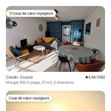
Coup de cœur voyageurs
Coup de cœur voyageurs parmi les plus aimés
Condo · Crozon
Note moyenne 
4,96 (106)
Morgat 200 m plage, 57 m2, 2 chambres
Coup de cœur voyageurs
Coup de cœur voyageurs