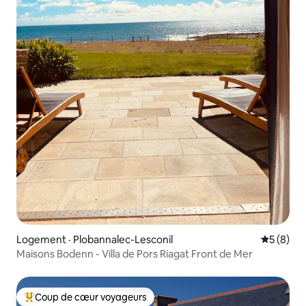
Logement · Plobannalec-Lesconil
Note moy
5 (8)
Maisons Bodenn - Villa de Pors Riagat Front de Mer
Coup de cœur voyageurs
Coup de cœur voyageurs parmi les plus aimés