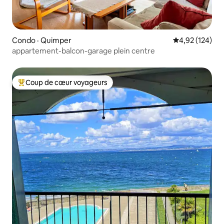
Condo · Quimper
Note moyenne 
4,92 (124)
appartement-balcon-garage plein centre
Coup de cœur voyageurs
Coup de cœur voyageurs parmi les plus aimés