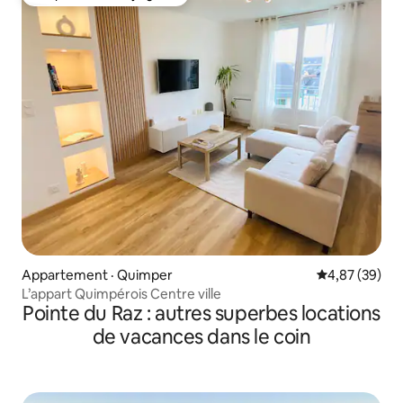
Coup de cœur voyageurs
Appartement · Quimper
Note moyenne
4,87 (39)
L’appart Quimpérois Centre ville
Pointe du Raz : autres superbes locations
de vacances dans le coin