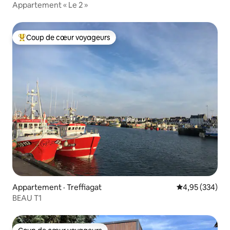
Appartement « Le 2 »
Coup de cœur voyageurs
Coup de cœur voyageurs parmi les plus aimés
Appartement · Treffiagat
Note moyenne 
4,95 (334)
BEAU T1