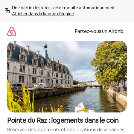
Aller
Une partie des infos a été traduite automatiquement. 
directement
Afficher dans la langue d'origine
au
contenu
Partez-vous un Airbnb
Pointe du Raz : logements dans le coin
Réservez des logements et des locations de vacances