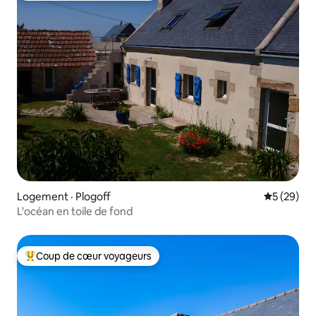
Logement · Plogoff
Note moye
5 (29)
L'océan en toile de fond
Coup de cœur voyageurs
Coup de cœur voyageurs parmi les plus aimés