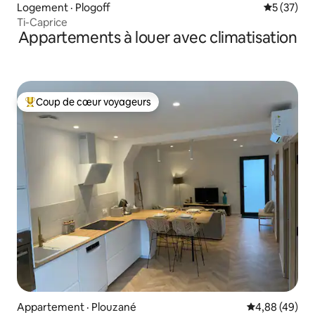
Logement · Plogoff
Note moye
5 (37)
Ti-Caprice
Appartements à louer avec climatisation
Coup de cœur voyageurs
Coup de cœur voyageurs parmi les plus aimés
Appartement · Plouzané
Note moyenne
4,88 (49)