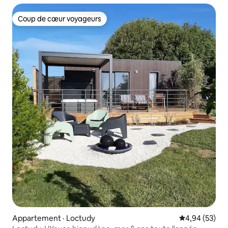
Coup de cœur voyageurs
Coup de cœur voyageurs
Appartement · Loctudy
Note moyenne
4,94 (53)