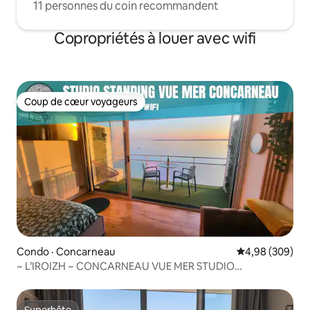
11 personnes du coin recommandent
Copropriétés à louer avec wifi
Coup de cœur voyageurs
Coup de cœur voyageurs
Condo · Concarneau
Note moyenne 
4,98 (309)
~ L’IROIZH ~ CONCARNEAU VUE MER STUDIO
STANDING***
Superhôte