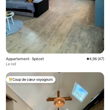
Appartement · Spézet
Note moyenne
4,96 (47)
Le nid
Coup de cœur voyageurs
Coup de cœur voyageurs parmi les plus aimés