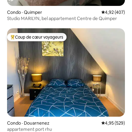
Condo · Quimper
Note moyenne 
4,92 (407)
Studio MARILYN, bel appartement Centre de Quimper
Coup de cœur voyageurs
Coup de cœur voyageurs parmi les plus aimés
Condo · Douarnenez
Note moyenne 
4,95 (529)
appartement port rhu