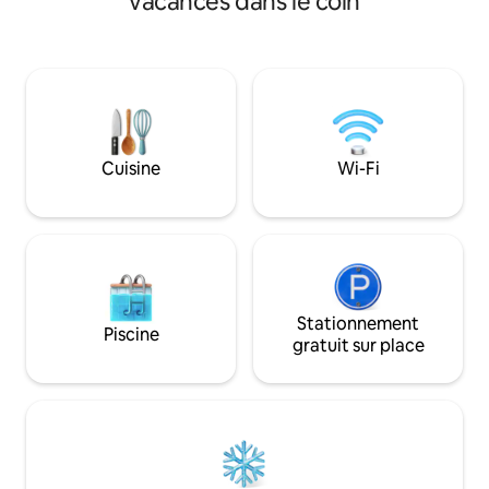
vacances dans le coin
randonnées pédestres fantastiques
d'un côté du gîte. Fibre optique
(GR34 à 350 m de la maison),circuits VTT,
depuis 2025
escalade, commerces et restaurants
aux alentours, le tout dans un calme qui
vous comblera de bonheur. Peut
accueillir jusqu'à deux adultes et un
enfant.
Cuisine
Wi-Fi
Stationnement
Piscine
gratuit sur place