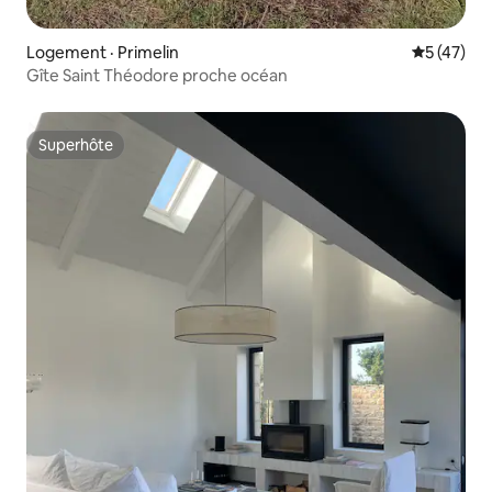
Logement · Primelin
Note moye
5 (47)
Gîte Saint Théodore proche océan
Superhôte
Superhôte