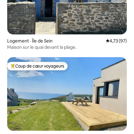
Logement · Île de Sein
Note moyenne
4,73 (97)
Maison sur le quai devant la plage.
Coup de cœur voyageurs
Coup de cœur voyageurs parmi les plus aimés