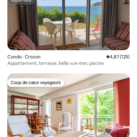
Superhôte
Condo · Crozon
Note moyenne 
4,87 (125)
Appartement, terrasse, belle vue mer, piscine
Coup de cœur voyageurs
Coup de cœur voyageurs