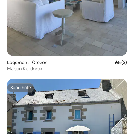
Logement · Crozon
Note moy
5 (3)
Maison Kerdreux
Superhôte
Superhôte