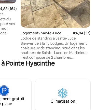
végétati
village a
ote moyenne de 4,88 sur 5, 164 commentaires
4,88 (164)
er
lets du
 pour vos
e mon
Logement · Sainte-Luce
Note moyenne de 4,84
4,84 (37)
sont
ture est
Lodge de standing à Sainte-Luce
s entre
Bienvenue à Emy Lodges. Un logement
avec vue
chaleureux de standing, situé dans les
'aloe vera
hauteurs de Sainte-Luce, en Martinique.
fiques.
Il est composé de 2 chambres
 pêcheurs,
 à Pointe Hyacinthe
climatisées, avec salles de bains
 minutes
privatives et peut accueillir jusqu'à 6
ner sur
voyageurs. Le lodge offre un panaroma
imprenable sur la femme couchée, le
Rocher du Diamant et les pleines de
Rivière-salée. Entièrement équipé,
moderne, élégant, haut de gamme, vous
vivrez une expérience magique et
ement gratuit
inoubliable. C'est le lieu idéal pour des
Climatisation
r place
vacances paisibles.