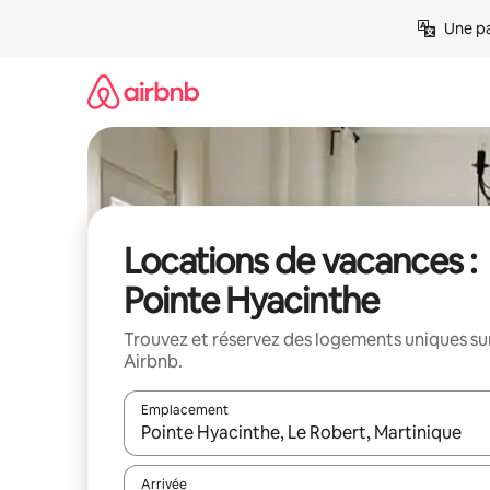
Aller
Une pa
directement
au
contenu
Locations de vacances :
Pointe Hyacinthe
Trouvez et réservez des logements uniques su
Airbnb.
Emplacement
Quand les résultats sont affichés, parcourez-les en 
Arrivée