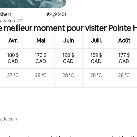
Robert
Note moyenne de 4,9 sur 5, 40 commentai
4,9 (40)
la & Spa, 4*
le meilleur moment pour visiter Pointe 
Avr.
Mai
Juin
Juill.
Août
180 $
173 $
190 $
159 $
177 $
CAD
CAD
CAD
CAD
CAD
27 °C
28 °C
28 °C
28 °C
28 °C
s du coin