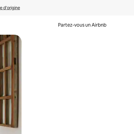
e d'origine
Partez-vous un Airbnb
et en les faisant glisser.