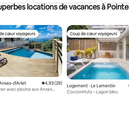
uperbes locations de vacances à Point
de cœur voyageurs
Coup de cœur voyageurs
cœur voyageurs parmi les plus aimés
Coup de cœur voyageurs
s Anses-d'Arlet
Note moyenne de 4,93 sur 5, 29 commentai
4,93 (29)
Logement · Le Lamentin
 mer avec piscine aux Anses
CocoonHuts – Lagon bleu