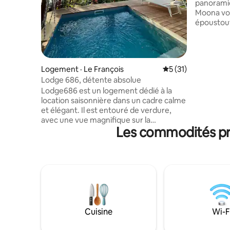
panoramiq
Moona vou
époustouf
extérieur 
débordeme
fauteuils
une expéri
Logement · Le François
Note moyenne de 5
5 (31)
exception
Lodge 686, détente absolue
chambres
Lodge686 est un logement dédié à la
élégance
location saisonnière dans un cadre calme
chaleureus
et élégant. Il est entouré de verdure,
voyageurs
avec une vue magnifique sur la
pour les g
Les commodités pré
campagne, l'océan et ses ilets. Un cadre
nombreus
idyllique pour passer un séjour en
Martinique sur la commune du François
(central pour découvrir l'île). Dédié à la
location pour deux personnes
uniquement, ses équipements, son
confort et son raffinement vous ferons
passer des vacances inoubliables. Nous
vivons sur le même terrain mais chacun a
Cuisine
Wi-F
son intimité.