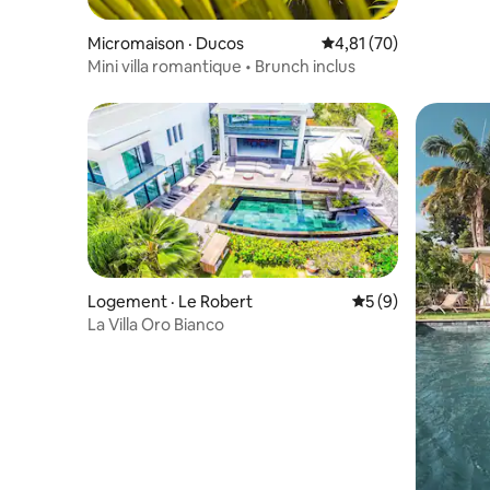
Micromaison · Ducos
Note moyenne de 4,81
4,81 (70)
Mini villa romantique • Brunch inclus
Logement · Le Robert
Note moyenne de 
5 (9)
La Villa Oro Bianco