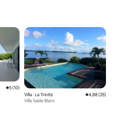
Note moyenne de 5 sur 5, 10 commentaires
5 (10)
Villa · La Trinité
Note moyenne de 4,88
4,88 (25)
Villa Sable Blanc