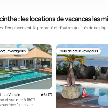
inthe : les locations de vacances les 
 : l'emplacement, la propreté et d'autres qualités de ces log
 cœur voyageurs
Coup de cœur voyageurs
 cœur voyageurs
Coup de cœur voyageurs
· Le Vauclin
Note moyenne de 5 sur 5, 17 commentai
5 (17)
ne et vue mer à 180° !
-vous face à une vue