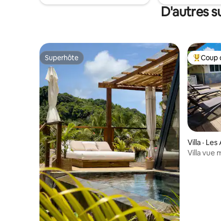
D'autres s
Superhôte
Coup 
Superhôte
Coup de 
Villa · Le
Villa vue
d'Arlet 4*