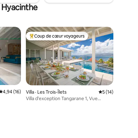
e Hyacinthe
Coup de cœur voyageurs
Coup de cœur voyageurs parmi les plus aimés
res
Note moyenne de 4,94 sur 5, 16 commentaires
4,94 (16)
Villa · Les Trois-Îlets
Note moyenne de 5
5 (14)
Villa d'exception Tangarane 1, Vue
Caraïbes