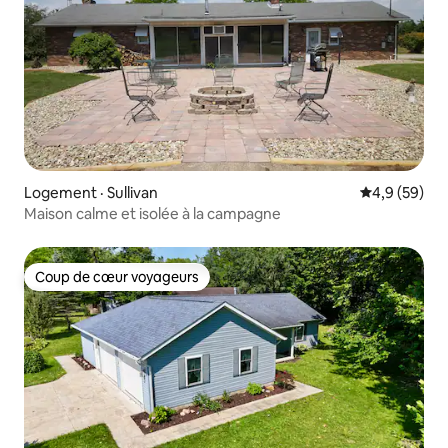
Logement · Sullivan
Note moyenn
4,9 (59)
Maison calme et isolée à la campagne
Coup de cœur voyageurs
Coup de cœur voyageurs