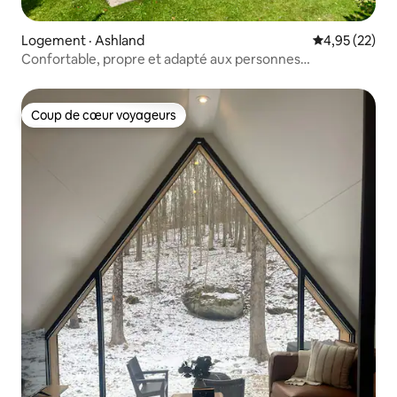
Logement · Ashland
Note moyenne
4,95 (22)
Confortable, propre et adapté aux personnes
handicapées – 2BR près d'Ashland
Coup de cœur voyageurs
Coup de cœur voyageurs