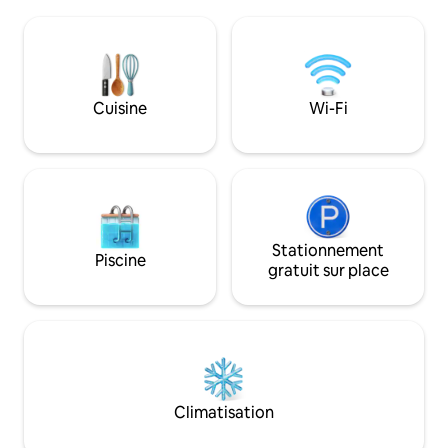
pour se détendre et s'évader de la ville.
tranquillité dans l
Wi-Fi gratuit, jacuzzi pour 7 personnes,
Confortable jusq
foyer et barbecue au charbon de bois
cheminée à bois en 
sur le patio arrière, sont quelques-unes
sur le porche gril
des grandes caractéristiques que nous
jacuzzi privé disp
avons à offrir ! NOUS PROPOSONS
naturelle et se tro
Cuisine
Wi-Fi
MAINTENANT DES LOCATIONS DE
de la porte de la 
VÉLOS ÉLECTRIQUES, DEMANDEZ-MOI
étangs de source 
DES INFORMATIONS À CE SUJET SI
VOUS ÊTES INTÉRESSÉ !
Stationnement
Piscine
gratuit sur place
Climatisation