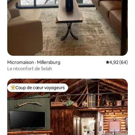
Micromaison · Millersburg
Note moyenne
4,92 (64)
Le réconfort de Selah
Coup de cœur voyageurs
Coup de cœur voyageurs parmi les plus aimés