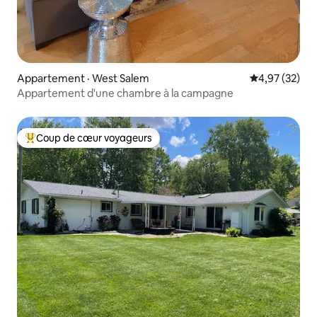
Appartement · West Salem
Note moyenne
4,97 (32)
Appartement d'une chambre à la campagne
Coup de cœur voyageurs
Coup de cœur voyageurs parmi les plus aimés