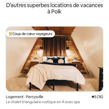
D'autres superbes locations de vacances
à Polk
Coup de cœur voyageurs
Coup de cœur voyageurs parmi les plus aimés
Logement · Perrysville
Note moye
5 (16)
Le chalet triangulaire rustique en A avec spa