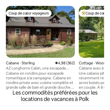
Coup de cœur voyageurs
Coup de cœur 
Coup de cœur voyageurs
Coup de cœur voy
Cabane · Sterling
Note moyenne de 4,98 sur 5, 3
4,98 (362)
Cottage · Wooste
AZ Longhorns Cabin, une escapade
Cabane avec étan
romantique !
Jacuzzi * Lit King 
Cabane en rondins pour escapade
Une cabane pittor
romantique à la campagne. Cabane en
récemment rénové
rondins privée avec cuisine complète et
acres boisés parf
grande salle de bain et grande douche.
en couple. À 8 min
Les commodités préférées pour les
Cette cabane a été construite à l'été
centre-ville pour 
2016 et nous continuons à l'aménager et
des boutiques uni
locations de vacances à Polk
à en faire un endroit idéal pour une
des vignobles loca
escapade romantique ou un endroit
une distillerie ! Pro