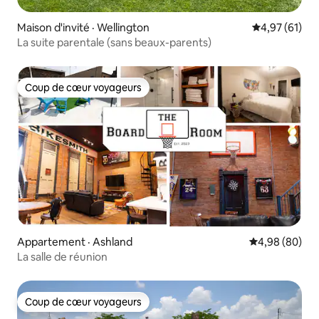
Maison d'invité · Wellington
Note moyenne
4,97 (61)
La suite parentale (sans beaux-parents)
Coup de cœur voyageurs
Coup de cœur voyageurs
Appartement · Ashland
Note moyenne
4,98 (80)
La salle de réunion
Coup de cœur voyageurs
Coup de cœur voyageurs