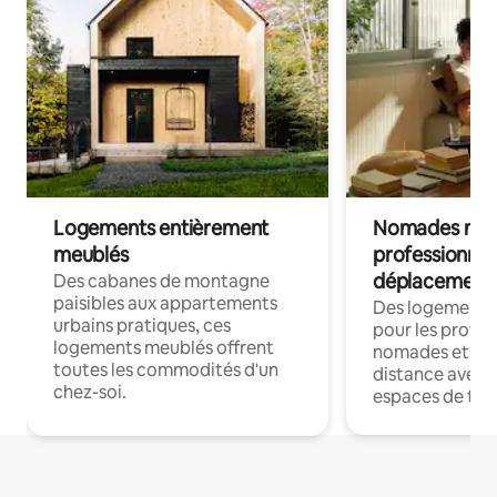
Logements entièrement
Nomades num
meublés
professionnel
déplacement
Des cabanes de montagne
paisibles aux appartements
Des logements
urbains pratiques, ces
pour les profes
logements meublés offrent
nomades et trav
toutes les commodités d'un
distance avec le
chez-soi.
espaces de trav