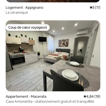
Logement · Appignano
Note moye
5 (11)
La céramique
Coup de cœur voyageurs
Coup de cœur voyageurs
Appartement · Macerata
Note moyenne
4,84 (19)
Casa Antonietta • stationnement gratuit et tranquillité