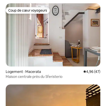
Coup de cœur voyageurs
Coup de cœur voyageurs
Logement · Macerata
Note moyenne
4,96 (47)
Maison centrale près du Sferisterio