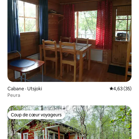
Cabane · Utsjoki
Note moyenne
4,63 (35)
Peura
Coup de cœur voyageurs
Coup de cœur voyageurs