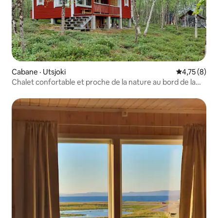
Cabane · Utsjoki
Note moyenn
4,75 (8)
Chalet confortable et proche de la nature au bord de la
rivière Tenojoki