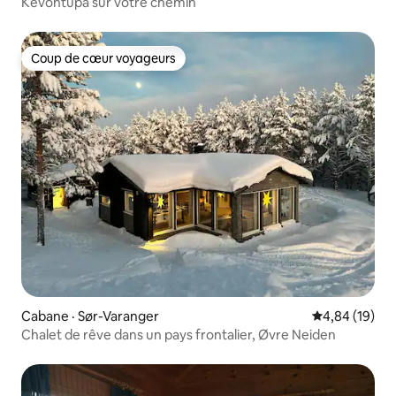
Kevontupa sur votre chemin
Coup de cœur voyageurs
Coup de cœur voyageurs
Cabane · Sør-Varanger
Note moyenne
4,84 (19)
Chalet de rêve dans un pays frontalier, Øvre Neiden