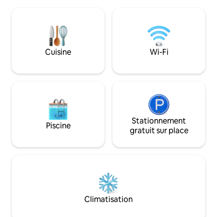
l'Arctique tout en profitant du confort
Chambre Chambre 1
moderne, à seulement 30 minutes de
Chambre 2 : canapé
route de Vadsø. La distance pour pêcher
double (160 cm) Salles communes Salon
dans le lac ou dans les rivières est
avec poêle, canapé
courte, il y a de bonnes opportunités de
entièrement équip
cueillir des baies et un excellent point de
pour 6 personnes S
Cuisine
Wi-Fi
départ pour la chasse, la randonnée ou
machine à laver G
le ski. Wi-Fi gratuit et beaucoup d'espace
bon espace de rangeme
de stationnement.
extérieurs Porche
Stationnement
Piscine
gratuit sur place
Climatisation