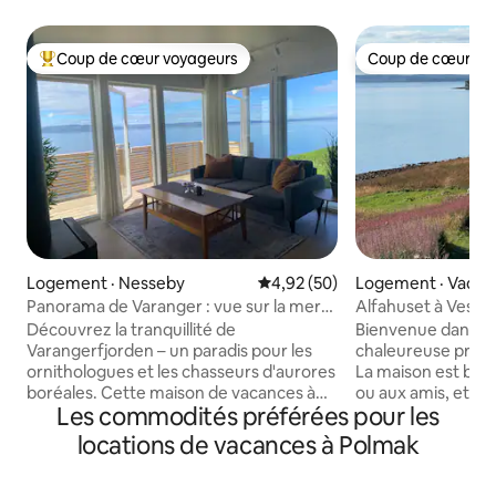
Coup de cœur voyageurs
Coup de cœur vo
Coup de cœur voyageurs parmi les plus aimés
Coup de cœur vo
Logement · Nesseby
Note moyenne de 4,92 sur 5, 
4,92 (50)
Logement · Vadso
Panorama de Varanger : vue sur la mer
Alfahuset à Vestre
et avifaune
Vadsø.
Découvrez la tranquillité de
Bienvenue dans u
Varangerfjorden – un paradis pour les
chaleureuse près 
ornithologues et les chasseurs d'aurores
La maison est bien
boréales. Cette maison de vacances à
ou aux amis, et es
Les commodités préférées pour les
Nesseby est située directement au bord
départ pour les loisi
de l'eau et offre une vue panoramique
chasse et la pêche. Plan d'étage 1
locations de vacances à Polmak
unique sur le fjord. Ici, vous séjournerez
étage : salon, cuisi
au cœur de la nature sauvage de
couloir 2e étage :