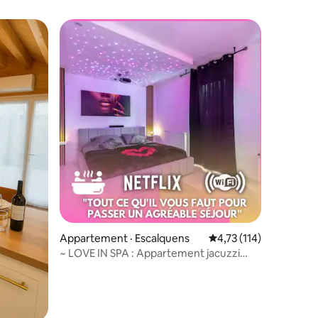
les plus aimés
res
Appartement · Escalquens
Note moyenne de 4,73
4,73 (114)
~ LOVE IN SPA : Appartement jacuzzi
privatif ~