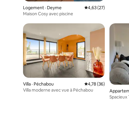
Logement · Deyme
Note moyenne de 4,63
4,63 (27)
Maison Cosy avec piscine
Villa · Péchabou
Note moyenne de 4,78
4,78 (36)
Villa moderne avec vue à Péchabou
Appartem
Spacieux 
privé