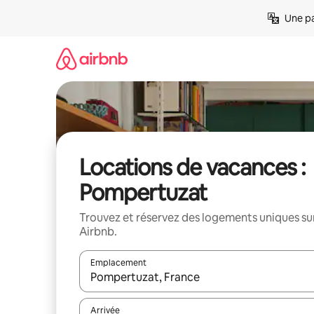
Aller
Une pa
directement
au
contenu
Locations de vacances :
Pompertuzat
Trouvez et réservez des logements uniques su
Airbnb.
Emplacement
Quand les résultats sont affichés, parcourez-les en 
Arrivée