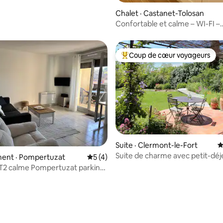
 sur 5, 27 commentaires
Chalet · Castanet-Tolosan
Confortable et calme – WI-FI –
Climatisation – Stationnement
Coup de cœur voyageurs
Coup de cœur voyageurs parmi 
 sur 5, 36 commentaires
Suite · Clermont-le-Fort
N
Suite de charme avec petit-dé
ent · Pompertuzat
Note moyenne de 5 sur 5, 4 commentai
5 (4)
maison
T2 calme Pompertuzat parking