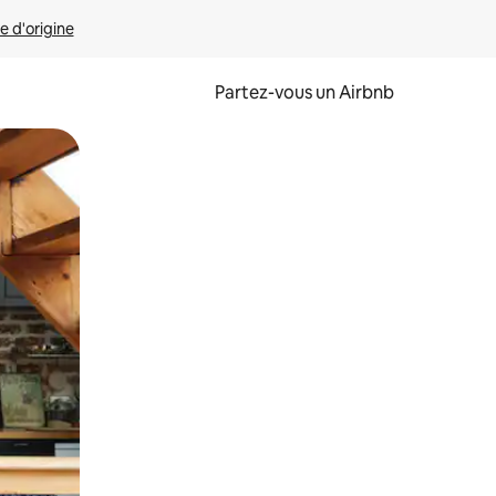
e d'origine
Partez-vous un Airbnb
et en les faisant glisser.