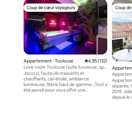
Coup de cœur voyageurs
Coup de
Coup de cœur voyageurs
Coup de
Appartement · Toulouse
Note moyenne de 4,95 
4,95 (132)
Love room Toulouse (suite luxueuse, spa
Apparteme
privatif)
Jacuzzi, fauteuils massants et
osan
Appartem
chauffants, ciel étoilé, ambiance
transport
Appartem
lumineuse, literie haut de gamme...Tout a
séparée, 
été pensé pour vous offrir une
2019. Joli
expérience unique, avec un moment de
depuis le
détente garanti ! Des options
orienté pl
supplémentaires sont disponibles sur
L6 à 150 
demande pour rendre votre séjour
Toulouse.
encore plus agréable.. Situé dans le
ville et 
quartier du Busca, à deux pas du Pont
(boulange
des Demoiselles, l'appartement est à 5
boucher, b