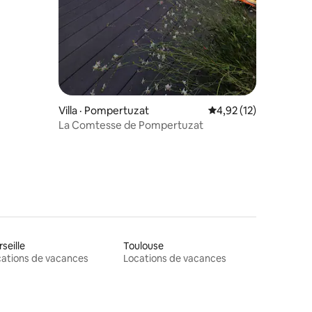
Villa · Pompertuzat
Note moyenne de 4,9
4,92 (12)
La Comtesse de Pompertuzat
seille
Toulouse
ations de vacances
Locations de vacances