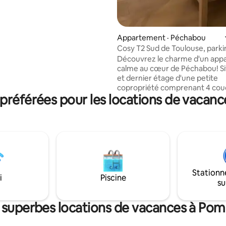
, et les coteaux ou le Canal
ccessibles à pied. Grand marché
alles tous les mardis.
Appartement · Péchabou
Cosy T2 Sud de Toulouse, parki
internet. Max 4p
Découvrez le charme d'un ap
calme au cœur de Péchabou! Si
et dernier étage d'une petite
copropriété comprenant 4 cou
référées pour les locations de vacan
chambre avec lit double, salon a
clac. Mais aussi une cuisine en
équipée (machine à laver, lave-v
cafetière Senseo, grille pain..) À deux pas
de toutes les commodités, incl
de bus (L6) à 100 mètres, métr
(terminus Ramonville) à 10 minu
seulement 20 minutes en voitu
Stationn
rejoindre le centre de Toulouse
i
Piscine
su
 superbes locations de vacances à Po