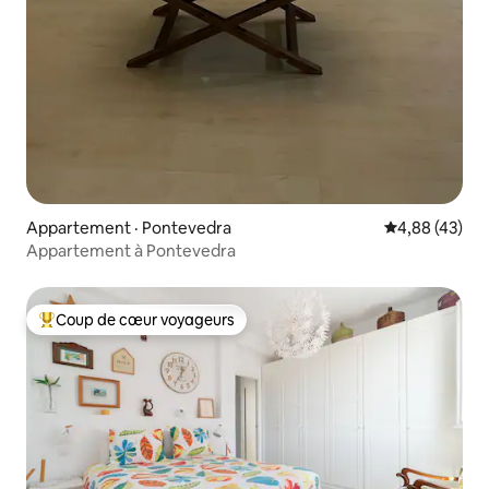
Appartement · Pontevedra
Note moyenne
4,88 (43)
Appartement à Pontevedra
Coup de cœur voyageurs
Coup de cœur voyageurs parmi les plus aimés