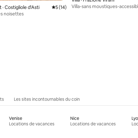
Villa-sans moustiques-accessibl
 Costigliole d'Asti
Note moyenne de 5 sur 5, 14 commentai
5 (14)
personnes
s noisettes
sur 5, 120 commentaires
ts
Les sites incontournables du coin
Venise
Nice
Ly
Locations de vacances
Locations de vacances
Loc