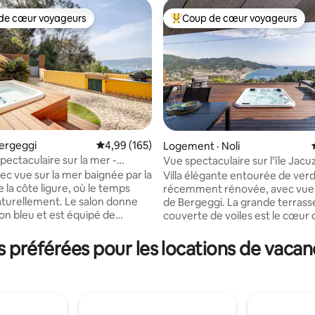
de cœur voyageurs
Coup de cœur voyageurs
cœur voyageurs parmi les plus aimés
Coup de cœur voyageurs parmi 
 sur 5, 31 commentaires
ergeggi
Note moyenne de 4,99 sur 5, 165 commentai
4,99 (165)
Logement · Noli
pectaculaire sur la mer -
Vue spectaculaire sur l’île Jacu
ec jacuzzi
ec vue sur la mer baignée par la
Villa élégante entourée de ver
 la côte ligure, où le temps
récemment rénovée, avec vue su
lement. Le salon donne
de Bergeggi. La grande terrasse
zon bleu et est équipé de
couverte de voiles est le cœur d
a cuisine est entièrement
maison : spa encastré, barbecue
tandis que les chambres offrent
extérieure, machine à glaçons
préférées pour les locations de vacan
rt. Appartement
extérieure chaude et coin salo
avec Wi-Fi, 2 chambres et 1 salle
prendre l'apéritif et manger à l'
À l'intérieur, un salon avec vue 
ue avec un jacuzzi et un coin
et télévision Netflix, une cuisin
mer et le ciel. Garage privé
entièrement équipée, 2 chamb