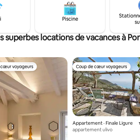
2 salles de bain. Wi-Fi, climatisation et
u coucher du soleil disponible
2 places de stationnement priv
de, sous réserve de
Service supplémentaire : mass
Stationn
i
Piscine
n et de disponibilité.
professionnel relaxant disponib
su
demande.
s superbes locations de vacances à Po
 cœur voyageurs
Coup de cœur voyageurs
 cœur voyageurs
Coup de cœur voyageurs
Appartement · Finale Ligure
appartement ulivo