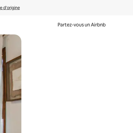
e d'origine
Partez-vous un Airbnb
et en les faisant glisser.