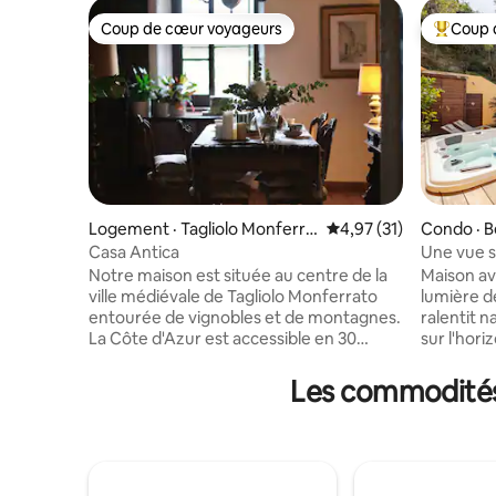
Coup de cœur voyageurs
Coup 
Coup de cœur voyageurs
Coup de 
Logement · Tagliolo Monferra
Note moyenne de 4,97
4,97 (31)
Condo · B
to
Casa Antica
Une vue s
Maison av
Notre maison est située au centre de la
Maison av
ville médiévale de Tagliolo Monferrato
lumière de
entourée de vignobles et de montagnes.
ralentit naturel
La Côte d'Azur est accessible en 30
sur l'hori
minutes en voiture. Pour les amateurs de
Netflix. L
vin, Barolo & Langhe est célèbre pour ses
équipée, 
Les commodités 
déplacements. Le vieux port de Gênes
silence et confo
(Gênes) en voiture prend environ 50
climatisé 
minutes en voiture. Chaque matin, vous
de bain. À l'extérieur, une terrasse
pouvez prendre votre petit-déjeuner
panoramiq
dans le bar local et vous imprégner de la
repas entre la 