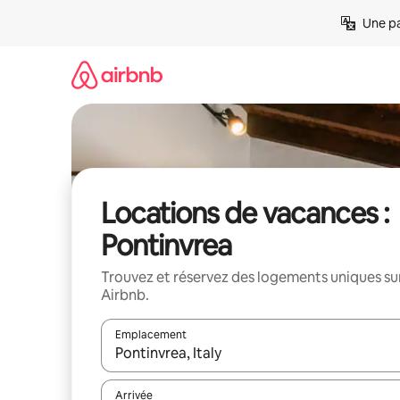
Aller
Une pa
directement
au
contenu
Locations de vacances :
Pontinvrea
Trouvez et réservez des logements uniques su
Airbnb.
Emplacement
Quand les résultats sont affichés, parcourez-les en 
Arrivée