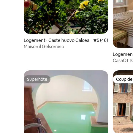
Logement · Castelnuovo Calcea
Note moyenne de 5
5 (46)
Maison il Gelsomino
Logement
CasaOTT
Superhôte
Coup de
Superhôte
Coup de