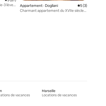
e-3 lève-
res
Appartement · Dogliani
Note moyenne de 
5 (3)
Charmant appartement du XVIIe siècle
dans les Langhe
on
Marseille
ations de vacances
Locations de vacances