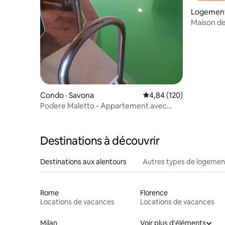
Logement ·
Maison de
Condo · Savona
Note moyenne de 4,84 
4,84 (120)
Podere Maletto - Appartement avec
piscine intérieure
Destinations à découvrir
Destinations aux alentours
Autres types de logemen
Rome
Florence
Locations de vacances
Locations de vacances
Milan
Voir plus d'éléments