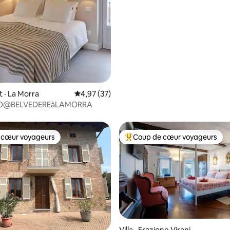
 sur 5, 46 commentaires
 · La Morra
Note moyenne de 4,97 sur 5, 37 commentai
4,97 (37)
O@BELVEDEREàLAMORRA
 cœur voyageurs
Coup de cœur voyageurs
 cœur voyageurs
Coup de cœur voyageurs parmi 
Villa · Frazione Virani