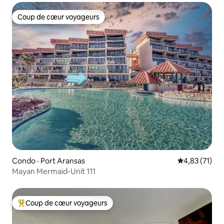
Coup de cœur voyageurs
Coup de cœur voyageurs
Condo · Port Aransas
Note moyenne
4,83 (71)
Mayan Mermaid-Unit 111
Coup de cœur voyageurs
Coup de cœur voyageurs parmi les plus aimés