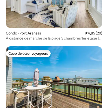
Condo · Port Aransas
Note moyenne
4,85 (20)
À distance de marche de la plage 3 chambres 1er étage |
Piscine |
Coup de cœur voyageurs
Coup de cœur voyageurs