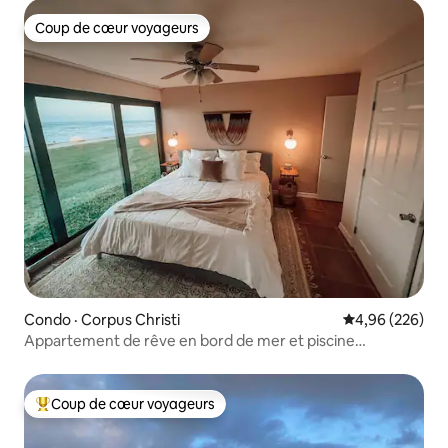
Coup de cœur voyageurs
Coup de cœur voyageurs
Condo · Corpus Christi
Note moyenne 
4,96 (226)
Appartement de rêve en bord de mer et piscine
chauffée !
Coup de cœur voyageurs
Coup de cœur voyageurs parmi les plus aimés