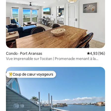
Condo · Port Aransas
Note moyenne
4,93 (96)
Vue imprenable sur l'océan | Promenade menant à la
plage
Coup de cœur voyageurs
Coup de cœur voyageurs parmi les plus aimés