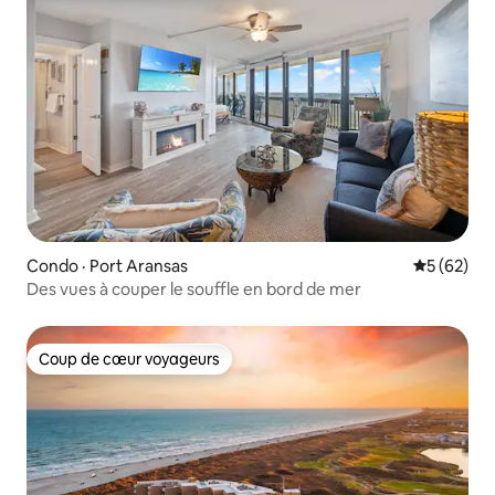
Condo · Port Aransas
Note moye
5 (62)
Des vues à couper le souffle en bord de mer
Coup de cœur voyageurs
Coup de cœur voyageurs