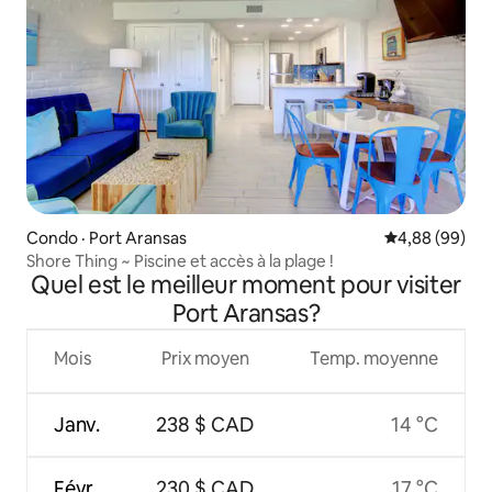
Condo · Port Aransas
Note moyenne
4,88 (99)
Shore Thing ~ Piscine et accès à la plage !
Quel est le meilleur moment pour visiter
Port Aransas?
Mois
Prix moyen
Temp. moyenne
Janv.
238 $ CAD
14 °C
Févr.
230 $ CAD
17 °C