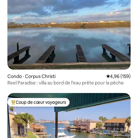
Condo · Corpus Christi
Note moyenne 
4,96 (159)
Reel Paradise : villa au bord de l'eau prête pour la pêche
Coup de cœur voyageurs
Coup de cœur voyageurs parmi les plus aimés