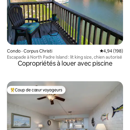
Condo · Corpus Christi
Note moyenne 
4,94 (198)
Escapade à North Padre Island : lit king size, chien autorisé
Copropriétés à louer avec piscine
Coup de cœur voyageurs
Coup de cœur voyageurs parmi les plus aimés