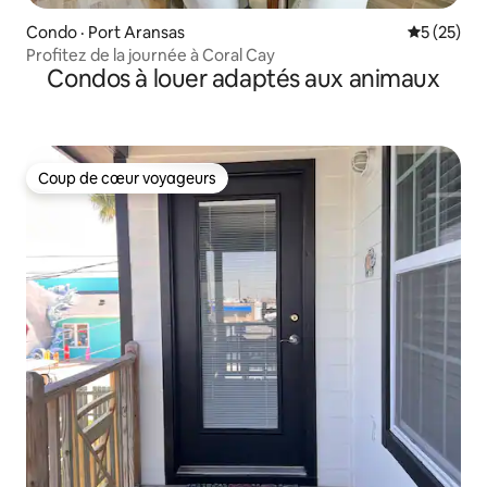
Condo · Port Aransas
Note moye
5 (25)
Profitez de la journée à Coral Cay
Condos à louer adaptés aux animaux
Coup de cœur voyageurs
Coup de cœur voyageurs