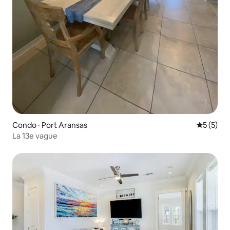
Condo · Port Aransas
Note moy
5 (5)
La 13e vague