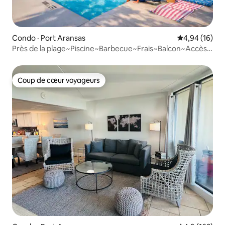
Condo · Port Aransas
Note moyenne
4,94 (16)
Près de la plage~Piscine~Barbecue~Frais~Balcon~Accès à
la plage
Coup de cœur voyageurs
Coup de cœur voyageurs