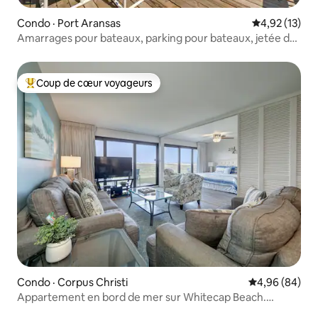
Condo · Port Aransas
Note moyenne
4,92 (13)
Amarrages pour bateaux, parking pour bateaux, jetée de
pêche, piscine !
Coup de cœur voyageurs
Coup de cœur voyageurs parmi les plus aimés
Condo · Corpus Christi
Note moyenne
4,96 (84)
Appartement en bord de mer sur Whitecap Beach.
Piscine chauffée