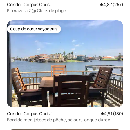
Condo · Corpus Christi
Note moyenne 
4,87 (267)
Primavera 2 @ Clubs de plage
Coup de cœur voyageurs
Coup de cœur voyageurs
Condo · Corpus Christi
Note moyenne 
4,91 (180)
Bord de mer, jetées de pêche, séjours longue durée