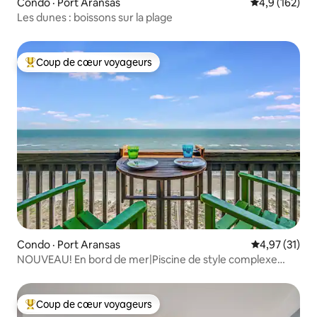
Condo · Port Aransas
Note moyenne
4,9 (162)
Les dunes : boissons sur la plage
Coup de cœur voyageurs
Coup de cœur voyageurs parmi les plus aimés
Condo · Port Aransas
Note moyenne
4,97 (31)
NOUVEAU! En bord de mer|Piscine de style complexe
hôtelier|Vues!
Coup de cœur voyageurs
Coup de cœur voyageurs parmi les plus aimés