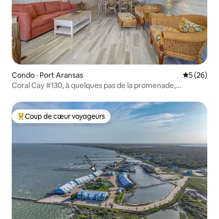
Condo · Port Aransas
Note moye
5 (26)
Coral Cay #130, à quelques pas de la promenade,
2 chambres/2 salles de bain
Coup de cœur voyageurs
Coup de cœur voyageurs parmi les plus aimés