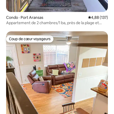
Condo · Port Aransas
Note moyenne 
4,88 (137)
Appartement de 2 chambres/1 ba, près de la plage et
acceptant les chiens
Coup de cœur voyageurs
Coup de cœur voyageurs