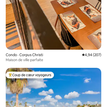
Condo · Corpus Christi
Note moyenne 
4,94 (207)
Maison de ville parfaite
Coup de cœur voyageurs
Coup de cœur voyageurs parmi les plus aimés