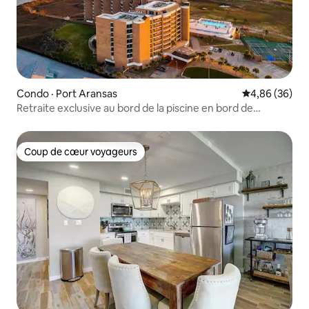
Condo · Port Aransas
Note moyenne
4,86 (36)
Retraite exclusive au bord de la piscine en bord de
mer + promenade
Coup de cœur voyageurs
Coup de cœur voyageurs