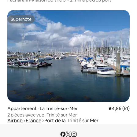
Superhôte
Superhôte
Appartement · La Trinité-sur-Mer
Note moyenne
4,86 (51)
2 pièces avec vue, Trinité sur Mer
Airbnb
France
Port de la Trinité sur Mer