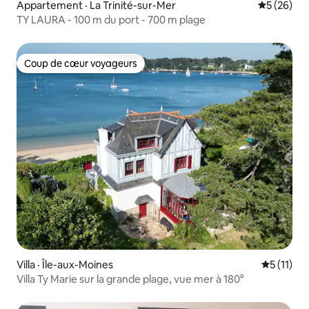
Appartement · La Trinité-sur-Mer
Note moye
5 (26)
TY LAURA - 100 m du port - 700 m plage
Coup de cœur voyageurs
Coup de cœur voyageurs
Villa · Île-aux-Moines
Note moye
5 (11)
Villa Ty Marie sur la grande plage, vue mer à 180°