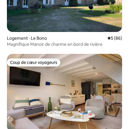
Logement · Le Bono
Note moye
5 (86)
Magnifique Manoir de charme en bord de rivière
Coup de cœur voyageurs
Coup de cœur voyageurs