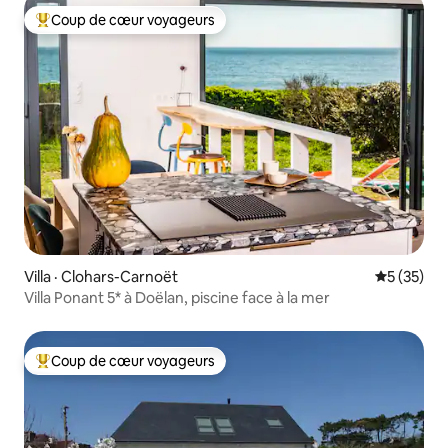
Coup de cœur voyageurs
Coup de cœur voyageurs parmi les plus aimés
Villa · Clohars-Carnoët
Note moye
5 (35)
Villa Ponant 5* à Doëlan, piscine face à la mer
Coup de cœur voyageurs
Coup de cœur voyageurs parmi les plus aimés