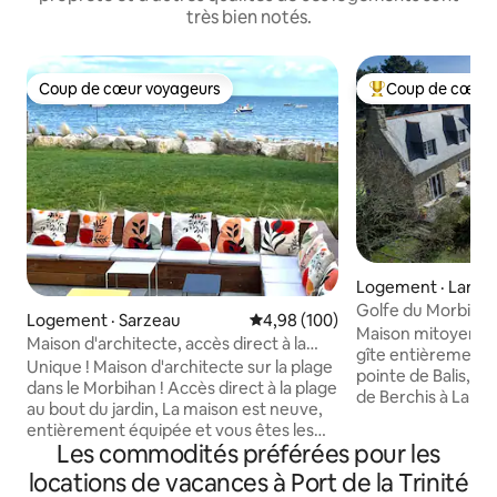
très bien notés.
Coup de cœur voyageurs
Coup de cœur 
Coup de cœur voyageurs
Coup de cœur voy
Logement · Larm
Golfe du Morbihan
Logement · Sarzeau
Note moyenne de 4,98 sur 5, 1
4,98 (100)
direct mer
Maison mitoyenne.
Maison d'architecte, accès direct à la
gîte entièrement pr
plage
Unique ! Maison d'architecte sur la plage
pointe de Balis, à 
dans le Morbihan ! Accès direct à la plage
de Berchis à Larm
au bout du jardin, La maison est neuve,
Morbihan (Bretagne
entièrement équipée et vous êtes les
d'environ 80m2, d
Les commodités préférées pour les
seuls occupants des lieux, Vue directe
doubles à l'étage, 
sur la plage / la mer depuis le séjour, la
locations de vacances à Port de la Trinité
2 salles de bain (d
cuisine, la terrasse, le toit terrasse et