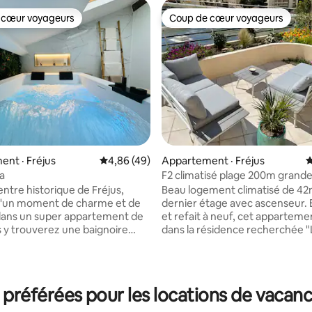
 cœur voyageurs
Coup de cœur voyageurs
 cœur voyageurs
Coup de cœur voyageurs
 sur 5, 31 commentaires
nt · Fréjus
Note moyenne de 4,86 sur 5, 49 commentai
4,86 (49)
Appartement · Fréjus
N
a
F2 climatisé plage 200m grande
et piscine
entre historique de Fréjus,
Beau logement climatisé de 42
d'un moment de charme et de
dernier étage avec ascenseur. E
dans un super appartement de
et refait à neuf, cet apparteme
dans la résidence recherchée "
ec bain a remous, cascade et
Miougrano" à 200m des plages 
biances, ainsi qu'un Hammam
et au coeur de toutes les comm
urs Eucalyptus pour un
Coin cuisine équipée, salon (a
te assuré. Bénéficiez
BZ), chambre à coucher (lit 2 pl
référées pour les locations de vacance
 imprenable sur la Cathédrale
160cm), salle de bains, wc sépa
r accompagné d'une coupe de
grande terrasse plein sud de 43m² 