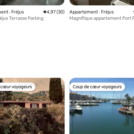
nt · Fréjus
Note moyenne de 4,97 sur 5, 30 commentai
4,97 (30)
Appartement · Fréjus
réjus Terrasse Parking
Magnifique appartement Port F
tout à pied
 cœur voyageurs
Coup de cœur voyageurs
 cœur voyageurs
Coup de cœur voyageurs