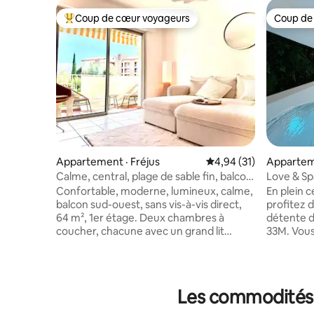
Coup de cœur voyageurs
Coup de
Coup de cœur voyageurs parmi les plus aimés
Coup de
Appartement · Fréjus
Note moyenne de 4,94
4,94 (31)
Apparteme
Calme, central, plage de sable fin, balcon
Love & Sp
orienté sud
Confortable, moderne, lumineux, calme,
En plein c
balcon sud-ouest, sans vis-à-vis direct,
profitez 
64 m², 1er étage. Deux chambres à
détente 
coucher, chacune avec un grand lit
33M. Vous y trouverez une baignoire
(1 x 1,80 x 2 m et 1 x 1,60 x 2 m). Lit pour
Balnéo av
enfant / 3 ans. Climatiseur silencieux et
leds d'am
performant. Stationnement privé/VUS.
aux sente
Plage principale (plage de sable) Fréjus
moment déten
Les commodités p
Plage/épicerie/à environ 10 minutes à
d'une vue
pied. Centre Saint-Raphaël 20 min à pied
et la me