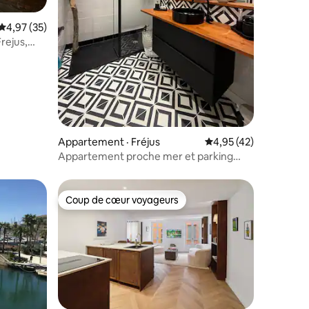
res
Note moyenne de 4,97 sur 5, 35 commentaires
4,97 (35)
rejus,
Appartement · Fréjus
Note moyenne de 4,95
4,95 (42)
Appartement proche mer et parking
sécurisé
Coup de cœur voyageurs
Coup de cœur voyageurs