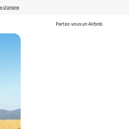
e d'origine
Partez-vous un Airbnb
et en les faisant glisser.