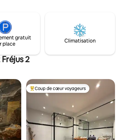
cœur de Saint-Paul-de-Vence et offre
s vacances
une atmosphère intemporelle et intime,
parfaite pour les couples à la recherche
d’un séjour romantique dans l’un des plus
beaux villages de la Côte d’Azur, à
quelques pas des galeries d’art, des cafés
ement gratuit
et du charme du vieux village.
Climatisation
r place
 Fréjus 2
Coup de cœur voyageurs
Coup de cœur voyageurs parmi les plus aimés