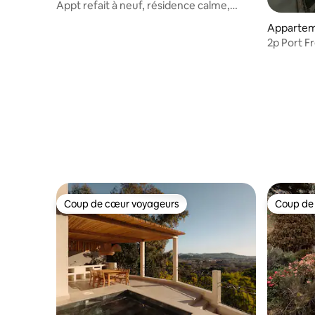
Appt refait à neuf, résidence calme,
proche plages
Apparteme
2p Port F
Coup de cœur voyageurs
Coup de
Coup de cœur voyageurs
Coup de