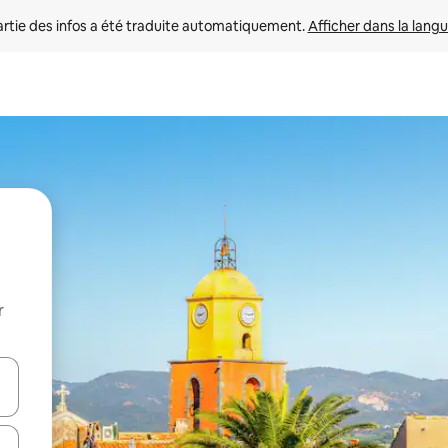
rtie des infos a été traduite automatiquement. 
Afficher dans la langu
r
utilisant les flèches vers le haut et vers le bas, ou en appuyant dessus 