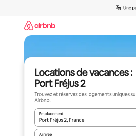
Aller
Une pa
directement
au
contenu
Locations de vacances :
Port Fréjus 2
Trouvez et réservez des logements uniques su
Airbnb.
Emplacement
Quand les résultats sont affichés, parcourez-les en 
Arrivée