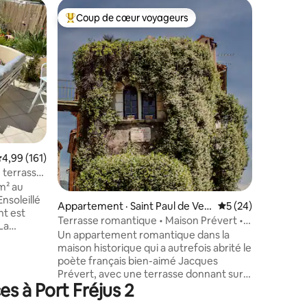
Maison de 
Coup de cœur voyageurs
Coup de
Coup de cœur voyageurs parmi les plus aimés
Coup de
Maison a
Soyez le
au cœur h
centre d’
authenti
profiter 
des marc
à pied ou
tout en é
commerce
res
ote moyenne de 4,99 sur 5, 161 commentaires
4,99 (161)
agréable 
d’une ter
 terrasse
profiter 
m² au
sur les to
nsoleillé
Appartement · Saint Paul de Ven
Note moyenne de 5
5 (24)
nt est
ce
Terrasse romantique • Maison Prévert •
La
Vue sur la mer
Un appartement romantique dans la
de Fréjus
maison historique qui a autrefois abrité le
odités.
poète français bien-aimé Jacques
vec canapé
Prévert, avec une terrasse donnant sur
aces
s à Port Fréjus 2
les collines et la mer Méditerranée.
ré et
La Miette – Refuge d’Amour est niché au
! Une