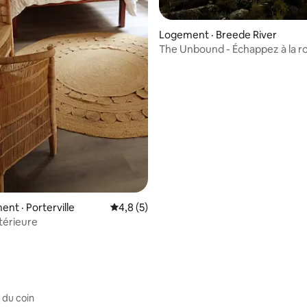
 sur 5, 55 commentaires
Logement · Breede River
The Unbound - Échappez à la r
nt · Porterville
Note moyenne de 4,8 sur 5, 5 commentai
4,8 (5)
ntérieure
 du coin