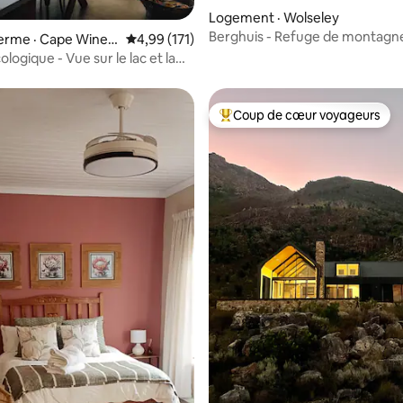
Logement · Wolseley
Berghuis - Refuge de montagn
 sur 5, 27 commentaires
 ferme · Cape Winela
Note moyenne de 4,99 sur 5, 171 commentai
4,99 (171)
ct Municipality
logique - Vue sur le lac et la
e
Coup de cœur voyageurs
Coup de cœur voyageurs parmi 