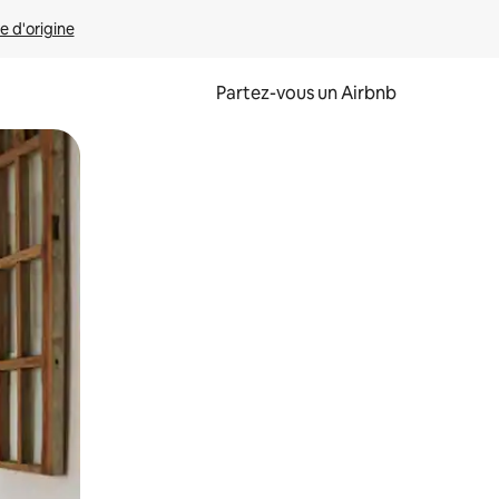
e d'origine
Partez-vous un Airbnb
et en les faisant glisser.