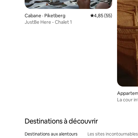
Cabane · Piketberg
Note moyenne de 4,85
4,85 (55)
JustBe Here - Chalet 1
Apparteme
La cour i
Destinations à découvrir
Destinations aux alentours
Les sites incontournables