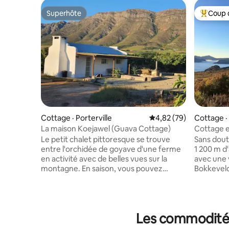
Superhôte
Coup 
Superhôte
Coup de 
Cottage · Porterville
Note moyenne de 4,82
4,82 (79)
Cottage ·
La maison Koejawel (Guava Cottage)
Cottage 
dans le C
Le petit chalet pittoresque se trouve
Sans doute
entre l'orchidée de goyave d'une ferme
1 200 m d
en activité avec de belles vues sur la
avec une 
montagne. En saison, vous pouvez
Bokkeveld 
choisir et manger des goyaves.( avril-
contre u
octobre). Les voyageurs peuvent se
entouré d
détendre dans le #Kolkolhottub sous les
Un lieu de
étoiles et lire un livre. Il y a beaucoup
Le chalet,
Les commodités 
d'espace pour faire du VTT ou marcher.
pierres, a
Faites un barbecue à l'intérieur ou à
a été réc