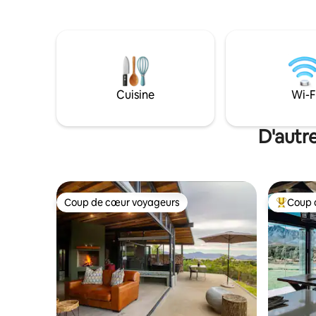
l'extérieur. Vous pouvez vous promener
grande cui
dans la ferme ou visiter de nombreux
comme abr
endroits intéressants en ville, ou faire
été et pou
une randonnée jusqu'à 22 chutes d'eau
midi d'hiver. Une piscine rocheu
ou à la réserve d'hiver de Groot.
se trouve
Cuisine
Wi-F
D'autre
Coup de cœur voyageurs
Coup 
Coup de cœur voyageurs
Coup de 