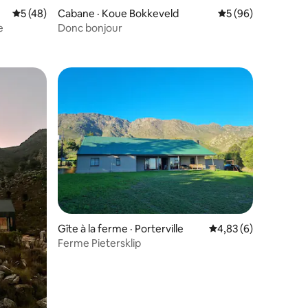
Note moyenne de 5 sur 5, 48 commentaires
5 (48)
Cabane · Koue Bokkeveld
Note moyenne de 5
5 (96)
e
Donc bonjour
res
les plus aimés
Gîte à la ferme · Porterville
Note moyenne de 4,8
4,83 (6)
Ferme Pietersklip