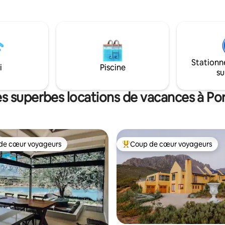
sine et une salle de braai
restaurants et des magasins. La piscine
i contre les vents du sud en
n'est pas clôturée et n'est donc
r profiter du soleil les après-
adaptée aux jeunes enfants.
se privée
Stationnement gratuit de nuit 
 à 150 m du stoep.
8h. Un chien sympathique vit da
propriété.
Stationn
i
Piscine
su
s superbes locations de vacances à Por
de cœur voyageurs
Coup de cœur voyageurs
cœur voyageurs parmi les plus aimés
Coup de cœur voyageurs parmi 