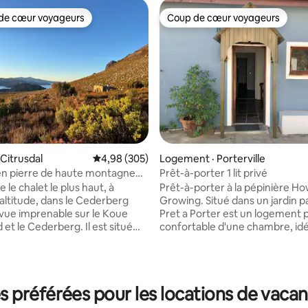
de cœur voyageurs
Coup de cœur voyageurs
cœur voyageurs parmi les plus aimés
Coup de cœur voyageurs
 sur 5, 79 commentaires
 Citrusdal
Note moyenne de 4,98 sur 5, 305 commentai
4,98 (305)
Logement · Porterville
en pierre de haute montagne
Prêt-à-porter 1 lit privé
ederberg
 le chalet le plus haut, à
Prêt-à-porter à la pépinière Ho
'altitude, dans le Cederberg
Growing. Situé dans un jardin pa
vue imprenable sur le Koue
Pret a Porter est un logement 
et le Cederberg. Il est situé
confortable d'une chambre, idé
n sommet de montagne
un séjour détendu et confortable. Il
'une flore du Cap immaculée.
une entrée privée pour plus de
 retraite et de silence profond.
commodité et d'intimité. Les voyageurs
 avec ses beaux boiseries et
sont invités à profiter d'une pis
préférées pour les locations de vacanc
ppartient à une autre époque. Il
partagée et d'un espace barbe
emment rénové avec une plus
Idéalement situé, à quelques p