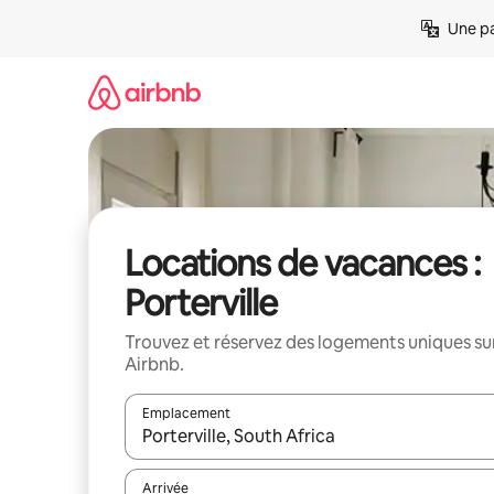
Aller
Une pa
directement
au
contenu
Locations de vacances :
Porterville
Trouvez et réservez des logements uniques su
Airbnb.
Emplacement
Quand les résultats sont affichés, parcourez-les en 
Arrivée