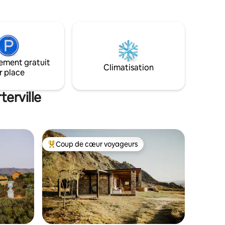
baignoire. La deuxième chambre a 2 lits
simples et un climatiseur. Les deux
 pas
pièces sont équipées de linge égyptien. Il
y a une deuxième salle de bain complète
de 18h à
avec douche. La cuisine est entièrement
ns la
équipée et comprend une table à
ement gratuit
manger. Le salon est doté d’un foyer,
Climatisation
r place
d’une téléviseur intelligent et d’une
connexion Wi-Fi gratuite.
terville
Coup de cœur voyageurs
les plus aimés
Coup de cœur voyageurs parmi les plus aimés