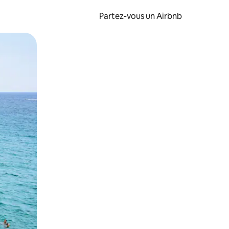
Partez-vous un Airbnb
et en les faisant glisser.