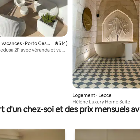
5 sur 5, 8 commentaires
 vacances · Porto Cesar
Note moyenne de 5 sur 5, 4 commentai
5 (4)
edusa 2P avec véranda et vue
Logement · Lecce
Hélène Luxury Home Suite
t d'un chez-soi et des prix mensuels 