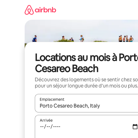
Aller
directement
au
contenu
Locations au mois à Por
Cesareo Beach
Découvrez des logements où se sentir chez so
pour un séjour longue durée d’un mois ou plus
Emplacement
Quand les résultats sont affichés, parcourez-les en 
Arrivée