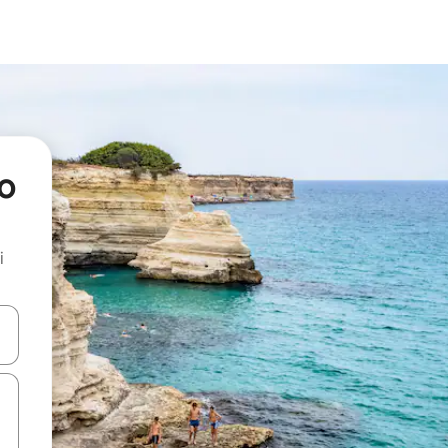
to
i
.
utilisant les flèches vers le haut et vers le bas, ou en appuyant dessus 