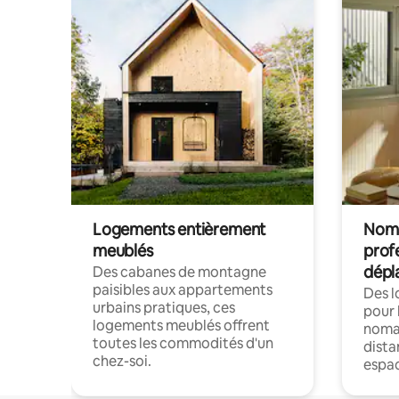
Logements entièrement
Noma
meublés
prof
dépl
Des cabanes de montagne
paisibles aux appartements
Des 
urbains pratiques, ces
pour 
logements meublés offrent
nomad
toutes les commodités d'un
dista
chez-soi.
espac