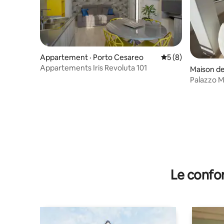
Appartement · Porto Cesareo
Note moyenne de 
5 (8)
Appartements Iris Revoluta 101
Maison de
eo
Palazzo M
sur la mer
Le confor