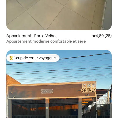
Appartement · Porto Velho
Note moyenne
4,89 (28)
Appartement moderne confortable et aéré
Coup de cœur voyageurs
Coup de cœur voyageurs parmi les plus aimés