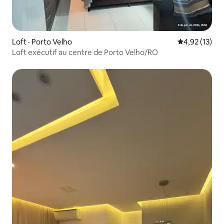
Loft · Porto Velho
Note moyenne
4,92 (13)
Loft exécutif au centre de Porto Velho/RO