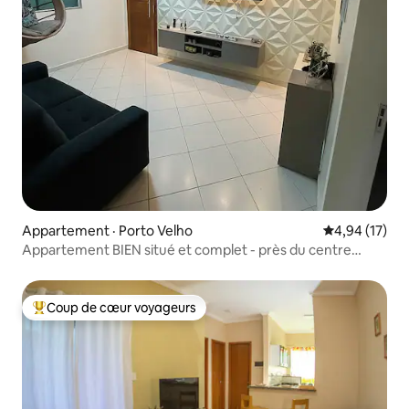
Appartement · Porto Velho
Note moyenne
4,94 (17)
Appartement BIEN situé et complet - près du centre
commercial
Coup de cœur voyageurs
Coup de cœur voyageurs parmi les plus aimés