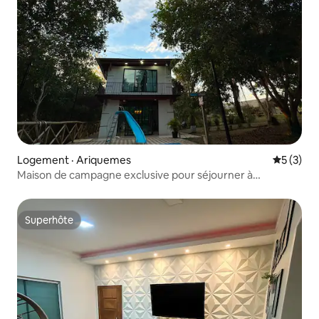
Logement · Ariquemes
Note moy
5 (3)
Maison de campagne exclusive pour séjourner à
Ariquemes/Ro
Superhôte
Superhôte