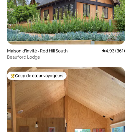
Maison d'invité · Red Hill South
Note moyenne 
4,93 (361)
Beauford Lodge
Coup de cœur voyageurs
Coup de cœur voyageurs parmi les plus aimés