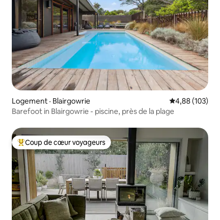
Logement · Blairgowrie
Note moyenne 
4,88 (103)
Barefoot in Blairgowrie - piscine, près de la plage
Coup de cœur voyageurs
Coup de cœur voyageurs parmi les plus aimés