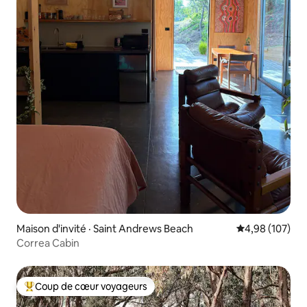
Maison d'invité · Saint Andrews Beach
Note moyenne 
4,98 (107)
Correa Cabin
Coup de cœur voyageurs
Coup de cœur voyageurs parmi les plus aimés