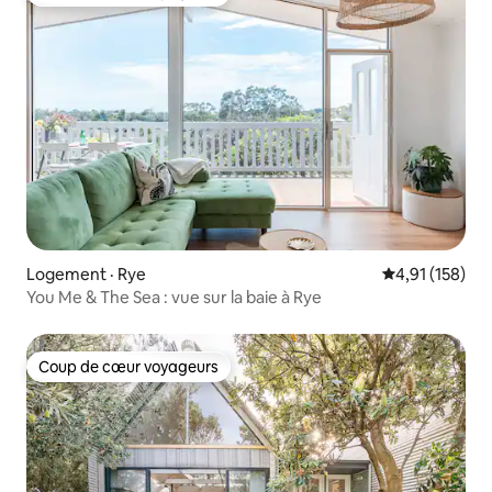
Coup de cœur voyageurs
Logement · Rye
Note moyenne 
4,91 (158)
You Me & The Sea : vue sur la baie à Rye
Coup de cœur voyageurs
Coup de cœur voyageurs