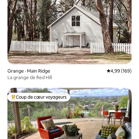
Grange · Main Ridge
Note moyenne 
4,99 (169)
La grange de Red Hill
Coup de cœur voyageurs
Coup de cœur voyageurs parmi les plus aimés