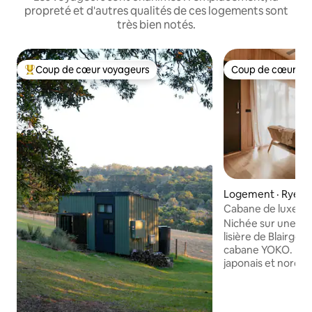
propreté et d'autres qualités de ces logements sont
très bien notés.
Coup de cœur voyageurs
Coup de cœur vo
Coup de cœur voyageurs parmi les plus aimés
Coup de cœur vo
Logement · Rye
Cabane de luxe 
Nichée sur une rout
lisière de Blairgow
cabane YOKO. Influencée par le design
japonais et nordiq
cabane de 2 lits et 
votre escapade de 
d'explorer et de 