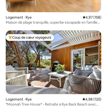
Logement · Rye
Note moyenne 
4,97 (158)
Maison de plage tranquille, superbe escapade en famille
sur la péninsule
Coup de cœur voyageurs
Coup de cœur voyageurs parmi les plus aimés
Logement · Rye
Note moyenne 
4,98 (120)
*Moonah Tree House* - Retraite à Rye Back Beach avec