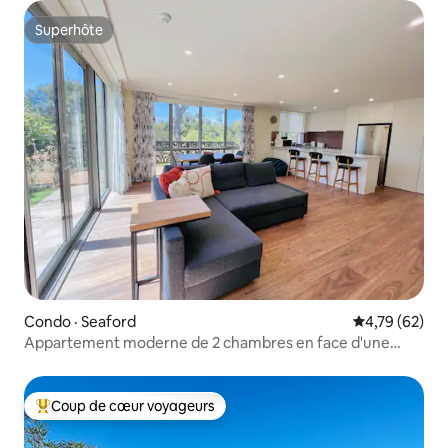
Superhôte
Superhôte
Condo · Seaford
Note moyenne
4,79 (62)
Appartement moderne de 2 chambres en face d'une
plage de sable blanc
Coup de cœur voyageurs
Coup de cœur voyageurs parmi les plus aimés