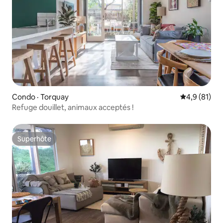
Condo · Torquay
Note moyenn
4,9 (81)
Refuge douillet, animaux acceptés !
Superhôte
Superhôte