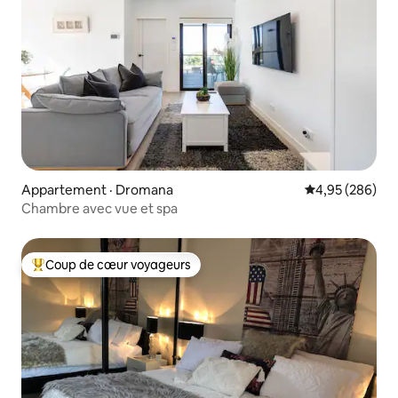
Appartement · Dromana
Note moyenne 
4,95 (286)
Chambre avec vue et spa
Coup de cœur voyageurs
Coup de cœur voyageurs parmi les plus aimés