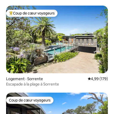
SPA
Coup de cœur voyageurs
Coup de cœur voyageurs parmi les plus aimés
Logement · Sorrente
Note moyenne 
4,99 (179)
Escapade à la plage à Sorrente
Coup de cœur voyageurs
Coup de cœur voyageurs