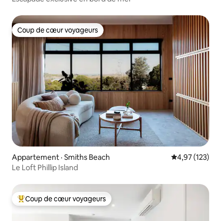
Coup de cœur voyageurs
Coup de cœur voyageurs
Appartement · Smiths Beach
Note moyenne 
4,97 (123)
Le Loft Phillip Island
Coup de cœur voyageurs
Coup de cœur voyageurs parmi les plus aimés