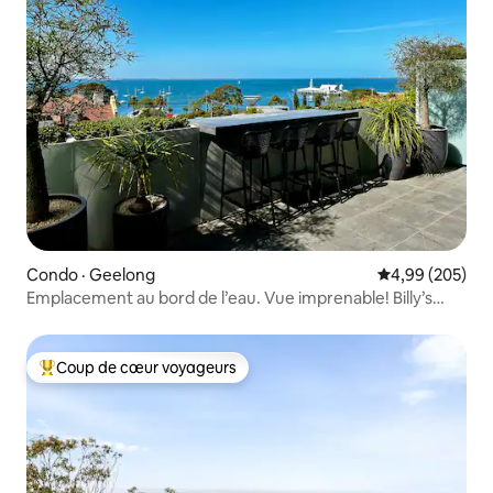
Condo · Geelong
Note moyenne 
4,99 (205)
Emplacement au bord de l’eau. Vue imprenable! Billy’s
Lookout.
Coup de cœur voyageurs
Coup de cœur voyageurs parmi les plus aimés