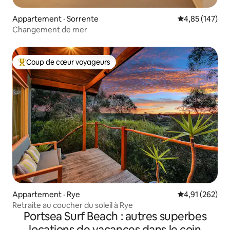
Appartement · Sorrente
Note moyenne 
4,85 (147)
Changement de mer
Coup de cœur voyageurs
Coup de cœur voyageurs parmi les plus aimés
Appartement · Rye
Note moyenne 
4,91 (262)
Retraite au coucher du soleil à Rye
Portsea Surf Beach : autres superbes
locations de vacances dans le coin