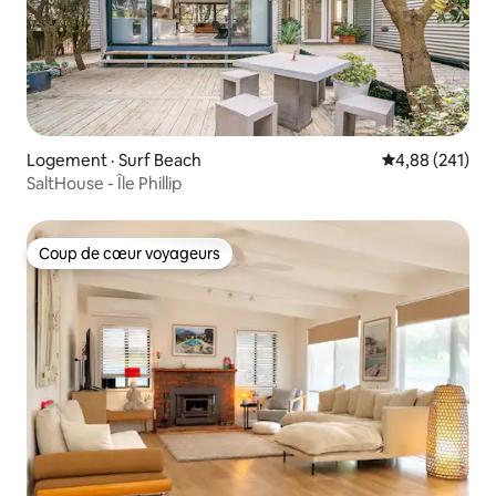
Logement · Surf Beach
Note moyenne 
4,88 (241)
SaltHouse - Île Phillip
Coup de cœur voyageurs
Coup de cœur voyageurs