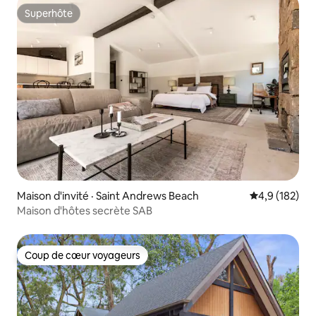
Superhôte
Superhôte
Maison d'invité · Saint Andrews Beach
Note moyenne
4,9 (182)
Maison d'hôtes secrète SAB
Coup de cœur voyageurs
Coup de cœur voyageurs