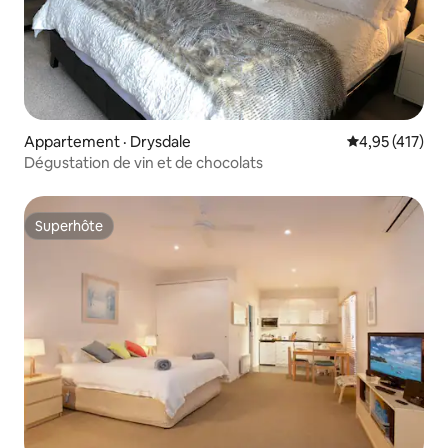
Appartement · Drysdale
Note moyenne 
4,95 (417)
Dégustation de vin et de chocolats
Superhôte
Superhôte