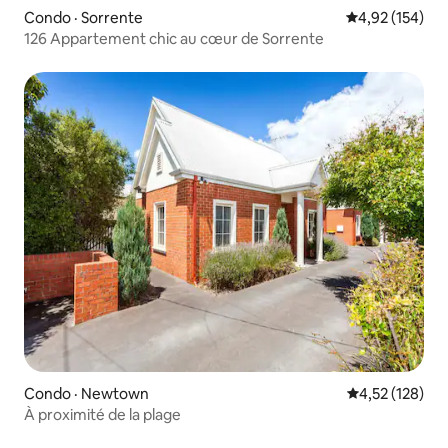
Condo · Sorrente
Note moyenne 
4,92 (154)
126 Appartement chic au cœur de Sorrente
Condo · Newtown
Note moyenne 
4,52 (128)
À proximité de la plage