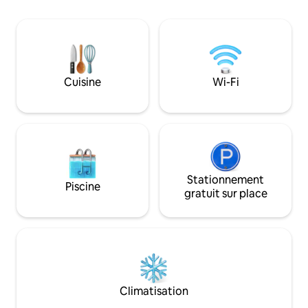
les clients, sur rendez-vous).
pour les familles ou
Aujourd'hui, elle couvre 200 hectares de
promet des soirée
propriété privée clôturée, située sur une
étoiles, entre dét
colline panoramique. Sept logements
soupers en plein a
partagent un domaine avec piscine
inoubliable vous a
(saisonnière), deux étangs, une oliveraie
paradis !
Cuisine
Wi-Fi
centenaire, un vignoble et une forêt de
chênes-lièges.
Stationnement
Piscine
gratuit sur place
Climatisation