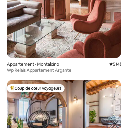
Appartement · Montalcino
Note moy
5 (4)
Wp Relais Appartement Argante
Coup de cœur voyageurs
Coup de cœur voyageurs parmi les plus aimés