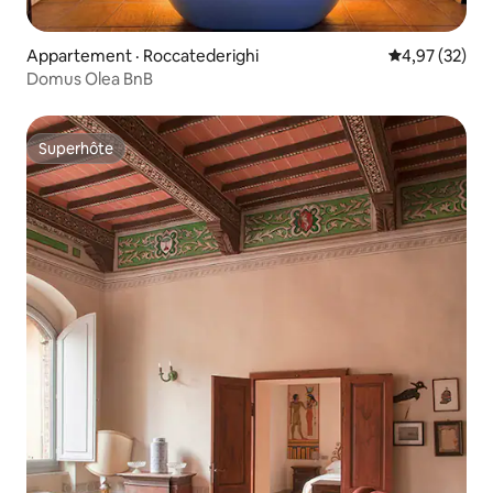
Appartement · Roccatederighi
Note moyenne
4,97 (32)
Domus Olea BnB
Superhôte
Superhôte