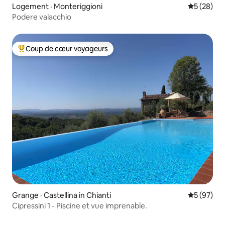
Logement · Monteriggioni
Note moye
5 (28)
Podere valacchio
Coup de cœur voyageurs
Coup de cœur voyageurs parmi les plus aimés
Grange · Castellina in Chianti
Note moye
5 (97)
Cipressini 1 - Piscine et vue imprenable.