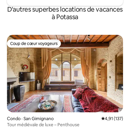
D'autres superbes locations de vacances
à Potassa
Coup de cœur voyageurs
Coup de cœur voyageurs
Condo · San Gimignano
Note moyenne 
4,91 (137)
Tour médiévale de luxe – Penthouse