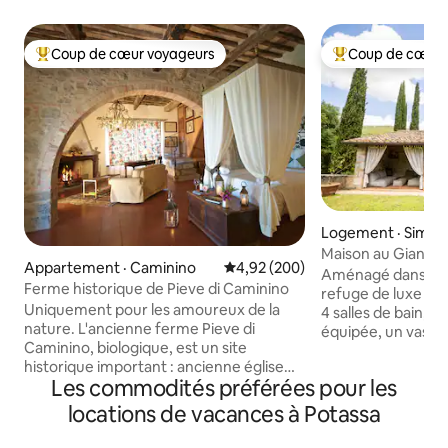
Coup de cœur voyageurs
Coup de cœur 
Coup de cœur voyageurs parmi les plus aimés
Coup de cœur voy
Logement · Simig
Maison au Gianni - 
Appartement · Caminino
Note moyenne de 4,92 sur 5, 2
4,92 (200)
Aménagé dans une
Ferme historique de Pieve di Caminino
refuge de luxe pr
Uniquement pour les amoureux de la
4 salles de bain, u
nature. L'ancienne ferme Pieve di
équipée, un vaste 
Caminino, biologique, est un site
privé avec statio
historique important : ancienne église
patio avec canapé
Les commodités préférées pour les
médiévale construite à l'intersection de
foyer extérieur et
deux voies romaines, elle a accueilli deux
Idéal pour ceux q
locations de vacances à Potassa
saints (l'église du XIIe siècle est
expérience unique, 
aujourd'hui un musée privé, visitable par
rustique au confo