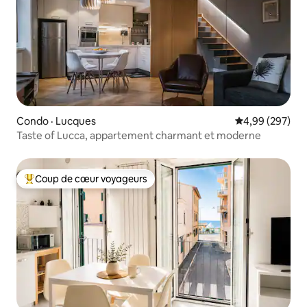
Condo · Lucques
Note moyenne 
4,99 (297)
Taste of Lucca, appartement charmant et moderne
Coup de cœur voyageurs
Coup de cœur voyageurs parmi les plus aimés