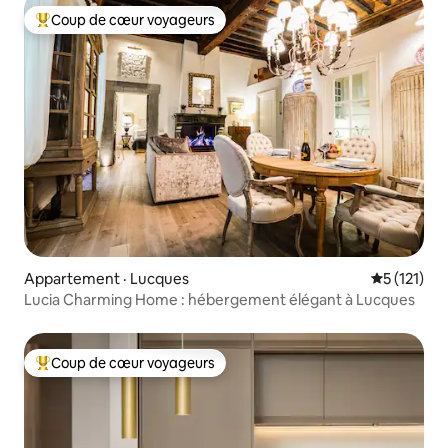
Coup de cœur voyageurs
Coup de cœur voyageurs parmi les plus aimés
Appartement · Lucques
Note moyen
5 (121)
Lucia Charming Home : hébergement élégant à Lucques
Coup de cœur voyageurs
Coup de cœur voyageurs parmi les plus aimés