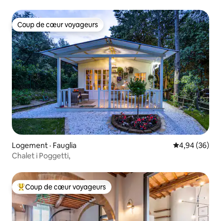
Coup de cœur voyageurs
Coup de cœur voyageurs
Logement · Fauglia
Note moyenne
4,94 (36)
Chalet i Poggetti,
Coup de cœur voyageurs
Coup de cœur voyageurs parmi les plus aimés