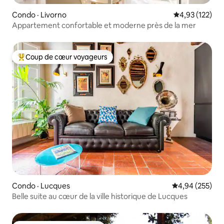
Condo · Livorno
Note moyenne 
4,93 (122)
Appartement confortable et moderne près de la mer
Coup de cœur voyageurs
Coup de cœur voyageurs parmi les plus aimés
Condo · Lucques
Note moyenne 
4,94 (255)
Belle suite au cœur de la ville historique de Lucques