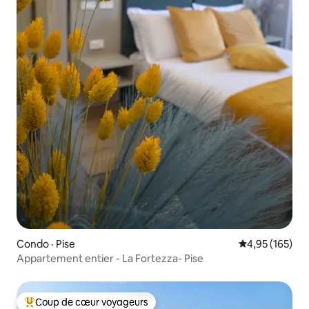
Condo · Pise
Note moyenne 
4,95 (165)
Appartement entier - La Fortezza- Pise
Coup de cœur voyageurs
Coup de cœur voyageurs parmi les plus aimés