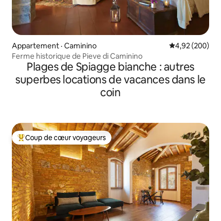
Appartement · Caminino
Note moyenne 
4,92 (200)
Ferme historique de Pieve di Caminino
Plages de Spiagge bianche : autres
superbes locations de vacances dans le
coin
Coup de cœur voyageurs
Coup de cœur voyageurs parmi les plus aimés