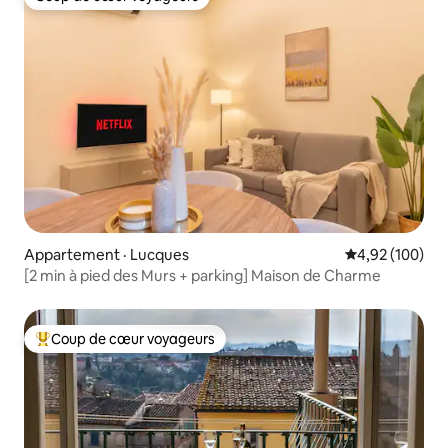
Coup de cœur voyageurs
Appartement · Lucques
Note moyenne 
4,92 (100)
[2 min à pied des Murs + parking] Maison de Charme
Coup de cœur voyageurs
Coup de cœur voyageurs parmi les plus aimés