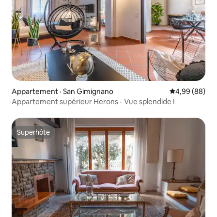
Appartement · San Gimignano
Note moyenne
4,99 (88)
Appartement supérieur Herons - Vue splendide !
Superhôte
Superhôte