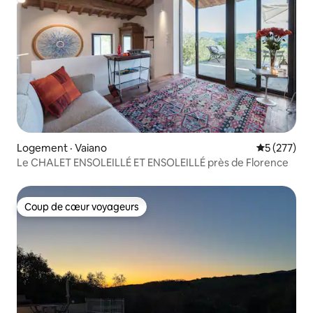
Logement · Vaiano
Note moyen
5 (277)
Le CHALET ENSOLEILLÉ ET ENSOLEILLÉ près de Florence
Coup de cœur voyageurs
Coup de cœur voyageurs