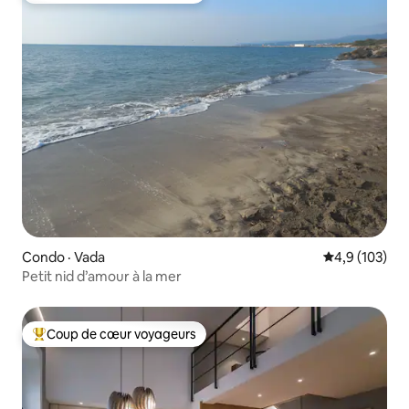
Condo · Vada
Note moyenne
4,9 (103)
Petit nid d’amour à la mer
Coup de cœur voyageurs
Coup de cœur voyageurs parmi les plus aimés