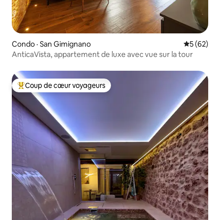
Condo · San Gimignano
Note moye
5 (62)
AnticaVista, appartement de luxe avec vue sur la tour
Coup de cœur voyageurs
Coup de cœur voyageurs parmi les plus aimés