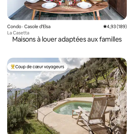
Condo · Casole d'Elsa
Note moyenne 
4,93 (189)
La Casetta
Maisons à louer adaptées aux familles
Coup de cœur voyageurs
Coup de cœur voyageurs parmi les plus aimés