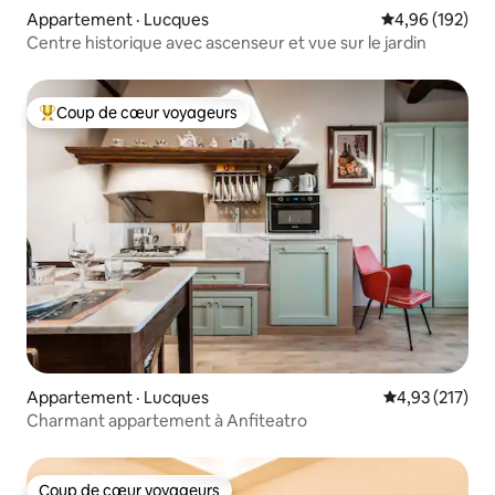
Appartement · Lucques
Note moyenne 
4,96 (192)
Centre historique avec ascenseur et vue sur le jardin
Coup de cœur voyageurs
Coup de cœur voyageurs parmi les plus aimés
Appartement · Lucques
Note moyenne 
4,93 (217)
Charmant appartement à Anfiteatro
Coup de cœur voyageurs