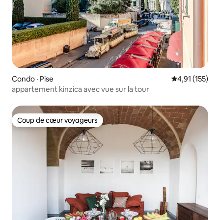
Condo · Pise
Note moyenne 
4,91 (155)
appartement kinzica avec vue sur la tour
Coup de cœur voyageurs
Coup de cœur voyageurs