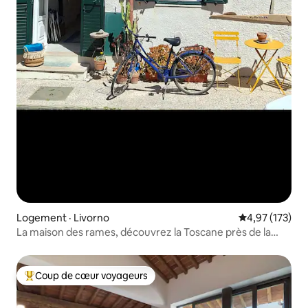
Logement · Livorno
Note moyenne 
4,97 (173)
La maison des rames, découvrez la Toscane près de la
mer
Coup de cœur voyageurs
Coup de cœur voyageurs parmi les plus aimés