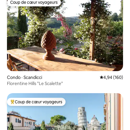
Coup de cœur voyageurs
Coup de cœur voyageurs
Condo · Scandicci
Note moyenne 
4,94 (160)
Florentine Hills "Le Scalette"
Coup de cœur voyageurs
Coup de cœur voyageurs parmi les plus aimés