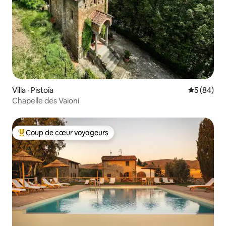
Villa · Pistoia
Note moye
5 (84)
Chapelle des Vaioni
Coup de cœur voyageurs
Coup de cœur voyageurs parmi les plus aimés