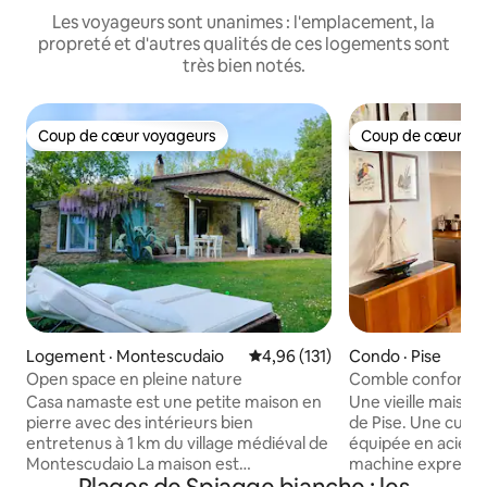
Les voyageurs sont unanimes : l'emplacement, la
propreté et d'autres qualités de ces logements sont
très bien notés.
Coup de cœur voyageurs
Coup de cœur vo
Coup de cœur voyageurs
Coup de cœur vo
Logement · Montescudaio
Note moyenne de 4,96 sur 5, 1
4,96 (131)
Condo · Pise
Open space en pleine nature
Comble confortabl
une maison à col
Casa namaste est une petite maison en
Une vieille maison
pierre avec des intérieurs bien
de Pise. Une cuisine entièrement
entretenus à 1 km du village médiéval de
équipée en acier 
Montescudaio La maison est
machine expresso et 
entièrement entourée de bois et de
intérieurs mélange