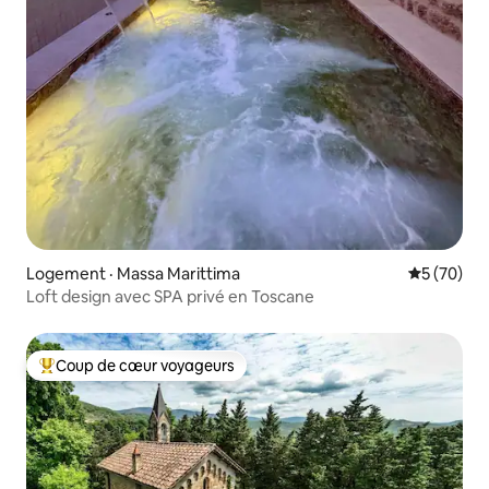
Logement · Massa Marittima
Note moye
5 (70)
Loft design avec SPA privé en Toscane
Coup de cœur voyageurs
Coup de cœur voyageurs parmi les plus aimés