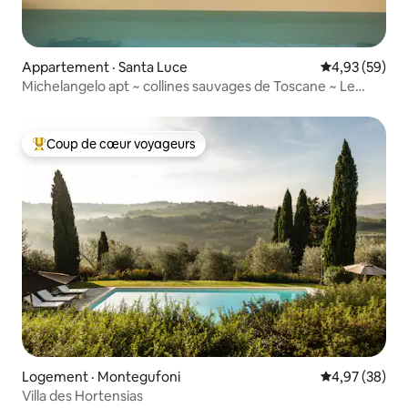
Appartement · Santa Luce
Note moyenne
4,93 (59)
Michelangelo apt ~ collines sauvages de Toscane ~ Le
Fraine
Coup de cœur voyageurs
Coup de cœur voyageurs parmi les plus aimés
Logement · Montegufoni
Note moyenne
4,97 (38)
Villa des Hortensias