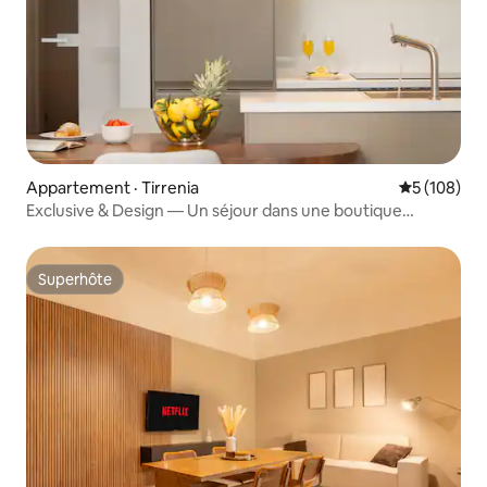
Appartement · Tirrenia
Note moyen
5 (108)
Exclusive & Design — Un séjour dans une boutique
familiale
Superhôte
Superhôte