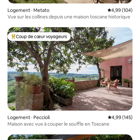
Logement · Metato
Note moyenne 
4,99 (104)
Vue sur les collines depuis une maison toscane historique
Coup de cœur voyageurs
Coup de cœur voyageurs parmi les plus aimés
Logement · Peccioli
Note moyenne 
4,99 (145)
Maison avec vue à couper le souffle en Toscane