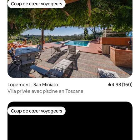
Coup de cœur voyageurs
Coup de cœur voyageurs
Logement · San Miniato
Note moyenne 
4,93 (160)
Villa privée avec piscine en Toscane
Coup de cœur voyageurs
Coup de cœur voyageurs