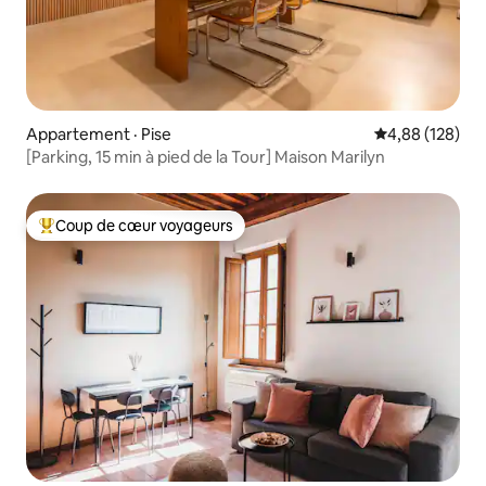
Appartement · Pise
Note moyenne 
4,88 (128)
[Parking, 15 min à pied de la Tour] Maison Marilyn
Coup de cœur voyageurs
Coup de cœur voyageurs parmi les plus aimés