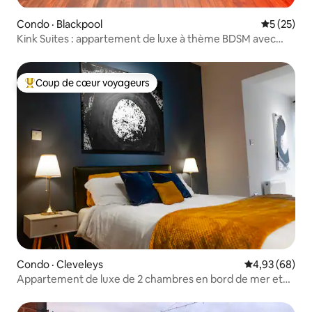
Condo · Blackpool
Note moye
5 (25)
Kink Suites : appartement de luxe à thème BDSM avec
un lit
Coup de cœur voyageurs
Coup de cœur voyageurs parmi les plus aimés
Condo · Cleveleys
Note moyenne
4,93 (68)
Appartement de luxe de 2 chambres en bord de mer et
jardin privé