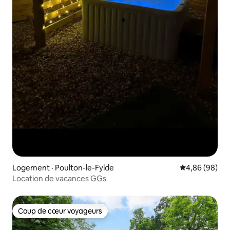
Logement · Poulton-le-Fylde
Note moyenne
4,86 (98)
Location de vacances GGs
Coup de cœur voyageurs
Coup de cœur voyageurs