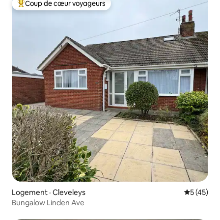
Coup de cœur voyageurs
Coup de cœur voyageurs parmi les plus aimés
Logement · Cleveleys
Note moye
5 (45)
Bungalow Linden Ave