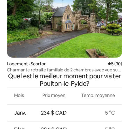
Logement · Scorton
Note moye
5 (30)
Charmante retraite familiale de 2 chambres avec vue sur
Quel est le meilleur moment pour visiter
le jardin
Poulton-le-Fylde?
Mois
Prix moyen
Temp. moyenne
Janv.
234 $ CAD
5 °C