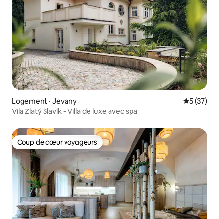
Logement · Jevany
Note moye
5 (37)
Vila Zlatý Slavík - Villa de luxe avec spa
Coup de cœur voyageurs
Coup de cœur voyageurs