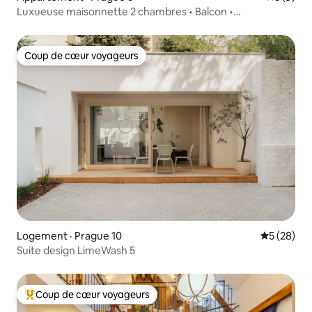
Luxueuse maisonnette 2 chambres • Balcon •
Climatisation • Netflix
Coup de cœur voyageurs
Coup de cœur voyageurs
Logement · Prague 10
Note moye
5 (28)
Suite design LimeWash 5
Coup de cœur voyageurs
Coup de cœur voyageurs parmi les plus aimés