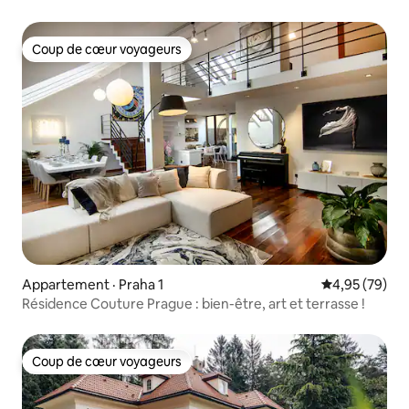
Coup de cœur voyageurs
Coup de cœur voyageurs
Appartement · Praha 1
Note moyenne
4,95 (79)
Résidence Couture Prague : bien-être, art et terrasse !
Coup de cœur voyageurs
Coup de cœur voyageurs