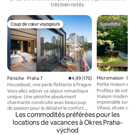
très bien notés.
Coup de cœur voyageurs
Superhôte
Coup de cœur voyageurs
Superhôte
Micromaison · Dav
Péniche · Praha 7
Note moyenne de 4,99 sur 5, 1
4,99 (170)
Petite maison et s
Houseboat, une perle flottante à Prague
minutes de Pragu
Profitez de votre 
Vous allez adorer ce séjour romantique
maison moderne a
unique. Une péniche absolument
imprenable sur la 
charmante construite avec beaucoup
Vltava, située dans
de passion pour le détail et le confort.
Les commodités préférées pour les
directement au-des
Vous vivrez un séjour inoubliable et vous
Kilián, où l'un de
ne voudrez plus partir. Vous pouvez
locations de vacances à Okres Praha-
masculins des ter
pêcher, ou simplement observer le
východ
fondé en 999. Sau
monde de la rivière plein de poissons, ou