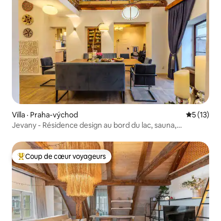
Villa · Praha-východ
Note moye
5 (13)
Jevany - Résidence design au bord du lac, sauna,
barbecue
Coup de cœur voyageurs
Coup de cœur voyageurs parmi les plus aimés