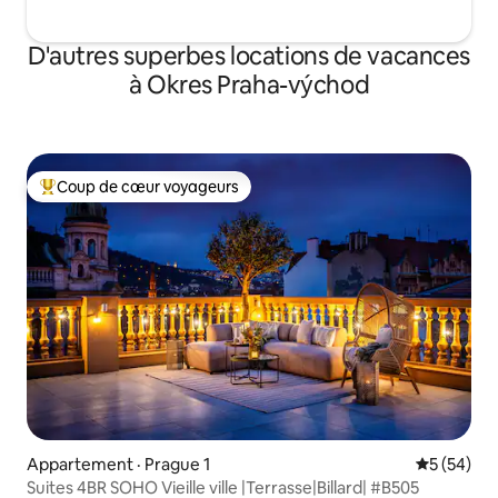
D'autres superbes locations de vacances
à Okres Praha-východ
Coup de cœur voyageurs
Coup de cœur voyageurs parmi les plus aimés
Appartement · Prague 1
Note moye
5 (54)
Suites 4BR SOHO Vieille ville |Terrasse|Billard| #B505