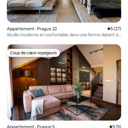
Appartement · Prague 22
Note moye
5 (27)
Studio moderne et confortable dans une ferme datant de
1880
Coup de cœur voyageurs
Coup de cœur voyageurs
Appartement · Prague 5
Note moy
5 (9)