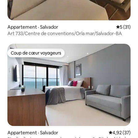
Appartement · Salvador
Note moye
5 (31)
Art 733/Centre de conventions/Orla mar/Salvador-BA
Coup de cœur voyageurs
Coup de cœur voyageurs
Appartement · Salvador
Note moyenne
4,92 (37)