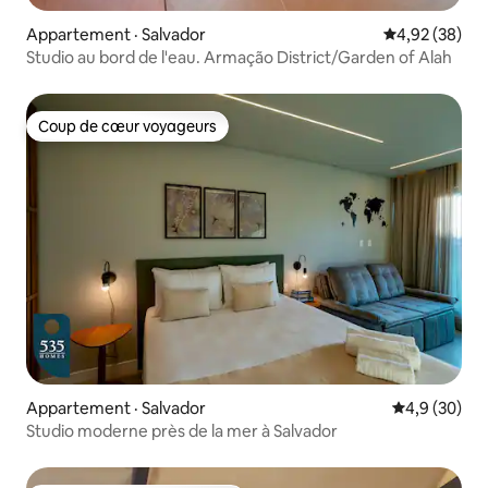
Appartement · Salvador
Note moyenne
4,92 (38)
Studio au bord de l'eau. Armação District/Garden of Alah
Coup de cœur voyageurs
Coup de cœur voyageurs
Appartement · Salvador
Note moyenn
4,9 (30)
Studio moderne près de la mer à Salvador