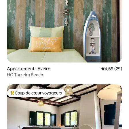
Appartement · Aveiro
Note moyenne
4,69 (29)
HC Torreira Beach
Coup de cœur voyageurs
Coup de cœur voyageurs parmi les plus aimés