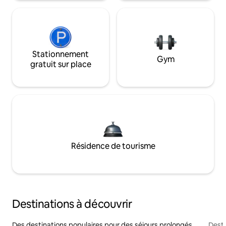
Stationnement
Gym
gratuit sur place
Résidence de tourisme
Destinations à découvrir
Des destinations populaires pour des séjours prolongés
Desti