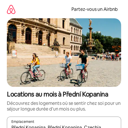
Aller
directement
Partez-vous un Airbnb
au
contenu
Locations au mois à Přední Kopanina
Découvrez des logements où se sentir chez soi pour un
séjour longue durée d’un mois ou plus.
Emplacement
Quand les résultats sont affichés, parcourez-les en utilisant les 