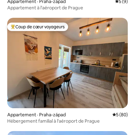
Appartement · Praha-západ
Note moy
5 (9)
Appartement à l'aéroport de Prague
Coup de cœur voyageurs
Coup de cœur voyageurs parmi les plus aimés
Appartement · Praha-západ
Note moye
5 (80)
Hébergement familial à l'aéroport de Prague