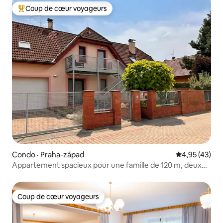
Coup de cœur voyageurs
Coup de cœur voyageurs parmi les plus aimés
Condo · Praha-západ
Note moyenne
4,95 (43)
Appartement spacieux pour une famille de 120 m, deux
chambres
Coup de cœur voyageurs
Coup de cœur voyageurs