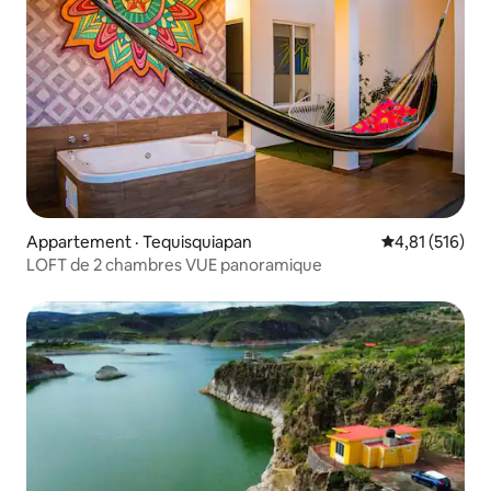
Appartement · Tequisquiapan
Note moyenne 
4,81 (516)
LOFT de 2 chambres VUE panoramique