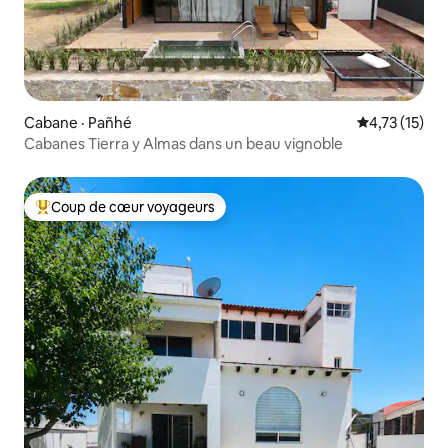
Cabane · Pañhé
Note moyenne
4,73 (15)
Cabanes Tierra y Almas dans un beau vignoble
Coup de cœur voyageurs
Coup de cœur voyageurs parmi les plus aimés