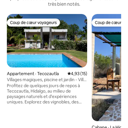
très bien notés.
Coup de cœur voyageurs
Coup de cœur vo
Coup de cœur voyageurs
Coup de cœur vo
Appartement · Tecozautla
Note moyenne de 4,93 sur 5, 
4,93 (15)
Villages magiques, piscine et jardin - Villa
Celia 6
Profitez de quelques jours de repos à
Tecozautla, Hidalgo, au milieu de
paysages naturels et d'expériences
uniques. Explorez des vignobles, des
sources thermales, des stations
thermales, des peintures rupestres et
des points de vue incroyables dans l'un
des villages magiques les plus
Cabane · La Higue