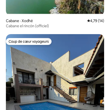
Cabane · Xodhé
Note moyenne
4,79 (14)
Cabane el rincón (officiel)
Coup de cœur voyageurs
Coup de cœur voyageurs