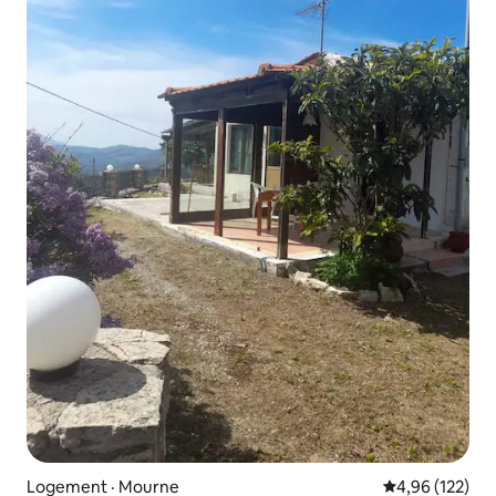
Logement · Mourne
Note moyenne 
4,96 (122)