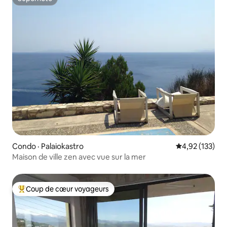
Superhôte
Condo · Palaiokastro
Note moyenne 
4,92 (133)
Maison de ville zen avec vue sur la mer
Coup de cœur voyageurs
Coup de cœur voyageurs parmi les plus aimés