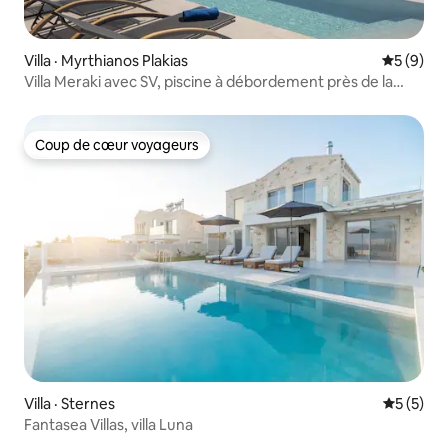
Villa · Myrthianos Plakias
Note moy
5 (9)
Villa Meraki avec SV, piscine à débordement près de la
plage de Souda
Coup de cœur voyageurs
Coup de cœur voyageurs
Villa · Sternes
Note moy
5 (5)
Fantasea Villas, villa Luna