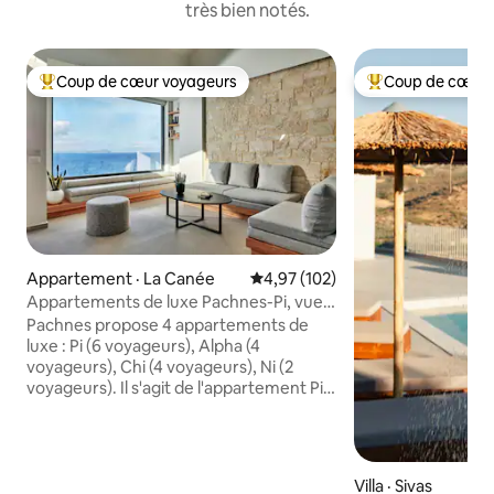
très bien notés.
Coup de cœur voyageurs
Coup de cœur 
Coup de cœur voyageurs parmi les plus aimés
Coup de cœur voy
Appartement · La Canée
Note moyenne de 4,97 sur 5, 1
4,97 (102)
Appartements de luxe Pachnes-Pi, vue
sur la mer, piscine chauffée
Pachnes propose 4 appartements de
luxe : Pi (6 voyageurs), Alpha (4
voyageurs), Chi (4 voyageurs), Ni (2
voyageurs). Il s'agit de l'appartement Pi
avec 2 lits « king size » dans 2 chambres,
un lit double dans le grenier, de grandes
fenêtres, des stores occultants, des
vérandas et une terrasse avec vue sur la
Villa · Sivas
ville et les paysages naturels. Le design