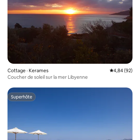
Cottage · Kerames
Note moyenne
4,84 (92)
Coucher de soleil sur la mer Libyenne
Superhôte
Superhôte