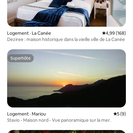
Logement · La Canée
Note moyenne 
4,99 (168)
Deziree : maison historique dans la vieille ville de La Canée
Superhôte
Superhôte
Logement · Mariou
Note moy
5 (9)
Stavio - Maison nord - Vue panoramique sur la mer.