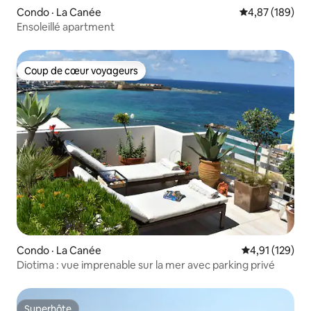
Condo · La Canée
Note moyenne 
4,87 (189)
Ensoleillé apartment
Coup de cœur voyageurs
Coup de cœur voyageurs
Condo · La Canée
Note moyenne 
4,91 (129)
Diotima : vue imprenable sur la mer avec parking privé
Superhôte