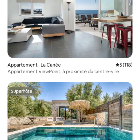
Appartement · La Canée
Note moyen
5 (118)
Appartement ViewPoint, à proximité du centre-ville
Superhôte
Superhôte