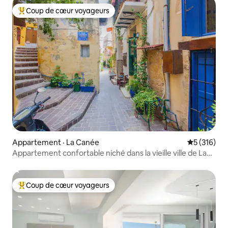
Coup de cœur voyageurs
Coup de cœur voyageurs parmi les plus aimés
Appartement · La Canée
Note moyen
5 (316)
Appartement confortable niché dans la vieille ville de La
Canée
Coup de cœur voyageurs
Coup de cœur voyageurs parmi les plus aimés