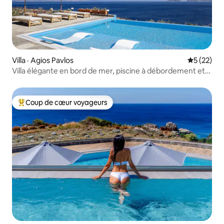
Villa · Agios Pavlos
Note moye
5 (22)
Villa élégante en bord de mer, piscine à débordement et
vue divine
Coup de cœur voyageurs
Coup de cœur voyageurs parmi les plus aimés