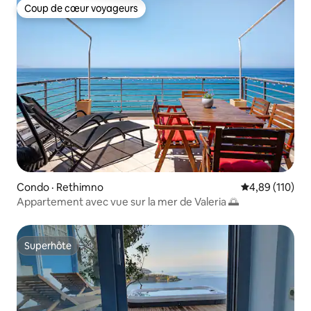
Coup de cœur voyageurs
Coup de cœur voyageurs
Condo · Rethimno
Note moyenne 
4,89 (110)
Appartement avec vue sur la mer de Valeria 🌅
Superhôte
Superhôte