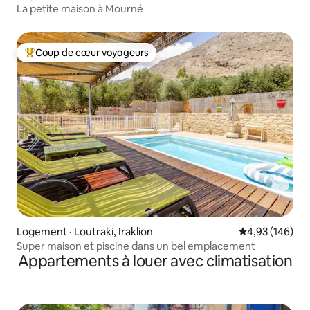
La petite maison à Mourné
Coup de cœur voyageurs
Coup de cœur voyageurs parmi les plus aimés
Logement · Loutraki, Iraklion
Note moyenne 
4,93 (146)
Super maison et piscine dans un bel emplacement
Appartements à louer avec climatisation