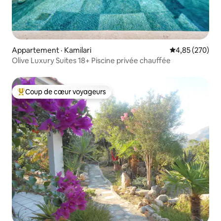
Appartement · Kamilari
Note moyenne 
4,85 (270)
Olive Luxury Suites 18+ Piscine privée chauffée
Coup de cœur voyageurs
Coup de cœur voyageurs parmi les plus aimés