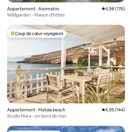
Appartement · Asomatos
Note moyenne 
4,98 (176)
Wildgarden - Maison d'hôtes
Coup de cœur voyageurs
Coup de cœur voyageurs parmi les plus aimés
Appartement · Matala beach
Note moyenne 
4,95 (144)
Studio Mare - en bord de mer