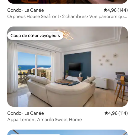
Condo · La Canée
Note moyenne 
4,96 (144)
Orpheus House Seafront• 2 chambres• Vue panoramique
sur la mer
Coup de cœur voyageurs
Coup de cœur voyageurs
Condo · La Canée
Note moyenne 
4,96 (114)
Appartement Amarilia Sweet Home