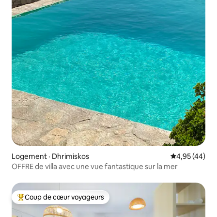
Logement · Dhrimiskos
Note moyenne
4,95 (44)
OFFRE de villa avec une vue fantastique sur la mer
Coup de cœur voyageurs
Coup de cœur voyageurs parmi les plus aimés