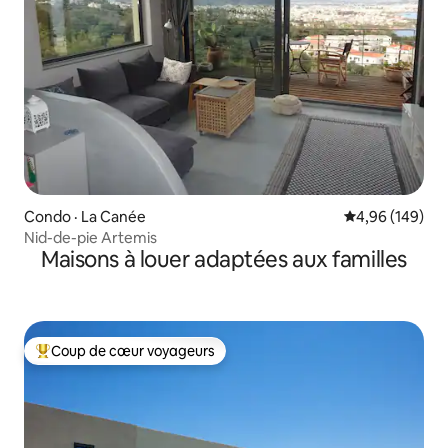
Condo · La Canée
Note moyenne 
4,96 (149)
Nid-de-pie Artemis
Maisons à louer adaptées aux familles
Coup de cœur voyageurs
Coup de cœur voyageurs parmi les plus aimés