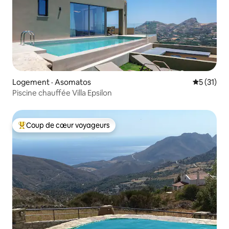
Logement · Asomatos
Note moye
5 (31)
Piscine chauffée Villa Epsilon
Coup de cœur voyageurs
Coup de cœur voyageurs parmi les plus aimés