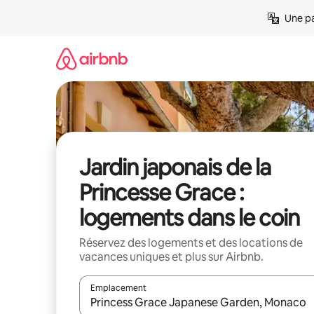
Aller
Une pa
directement
au
contenu
Jardin japonais de la
Princesse Grace :
logements dans le coin
Réservez des logements et des locations de
vacances uniques et plus sur Airbnb.
Emplacement
Quand les résultats sont affichés, parcourez-les en 