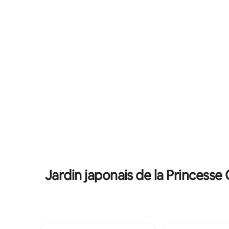
élégant et unique • Li
parking à l'intérieur de la propriété est
et équip
disponible pour 4 voitures. Elle se trouve
Entièreme
à 1 km/5 min en voiture de Monaco, de la
pratique et fluide •
plage, des restaurants et de la vie
affaires ou
nocturne.
Jardin japonais de la Princesse