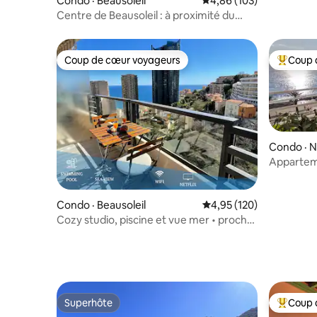
Condo · Beausoleil
Note moyenne de 4,86 
4,86 (103)
Centre de Beausoleil : à proximité du
casino et de la piste F1
Coup de cœur voyageurs
Coup 
Coup de cœur voyageurs
Coup de 
Condo · N
Apparteme
bord de 
Condo · Beausoleil
Note moyenne de 4,95 
4,95 (120)
Cozy studio, piscine et vue mer • proche
de Monaco
Superhôte
Coup 
Superhôte
Coup de 