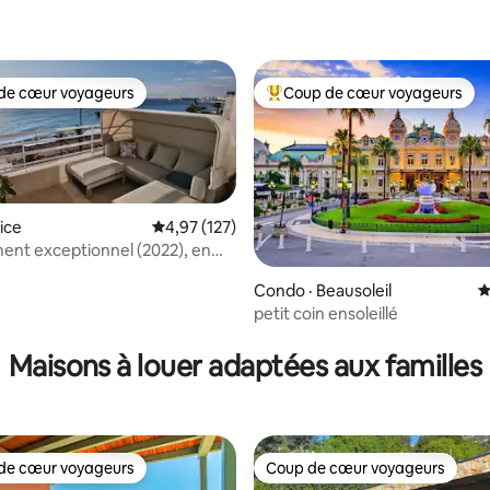
sur 5, 103 commentaires
de cœur voyageurs
Coup de cœur voyageurs
cœur voyageurs parmi les plus aimés
Coup de cœur voyageurs parmi 
ice
Note moyenne de 4,97 sur 5, 127 commentai
4,97 (127)
nt exceptionnel (2022), en
mer
Condo · Beausoleil
N
petit coin ensoleillé
sur 5, 120 commentaires
Maisons à louer adaptées aux familles
de cœur voyageurs
Coup de cœur voyageurs
cœur voyageurs parmi les plus aimés
Coup de cœur voyageurs