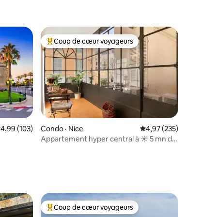
Coup de cœur voyageurs
les plus aimés
Coup de cœur voyageurs parmi les plus aimés
res
ote moyenne de 4,99 sur 5, 103 commentaires
4,99 (103)
Condo · Nice
Note moyenne de 4,97 
4,97 (235)
Appartement hyper central à ☀ 5 mn de
la plage et du restaurant
Coup de cœur voyageurs
Coup de cœur voyageurs parmi les plus aimés