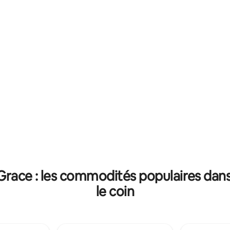
t ultra confortable
vacances ou un court séjour. Vous avez
ements haut de gamme •
un chemin des douaniers qui m
nt équipé pour un séjour
Monaco et un chemin du Corbus
 Parfait pour les
va jusqu'à Menton. Le site Cap Moderne
 les loisirs
est un des plus beaux sur la Côt
 Grace : les commodités populaires dan
le coin