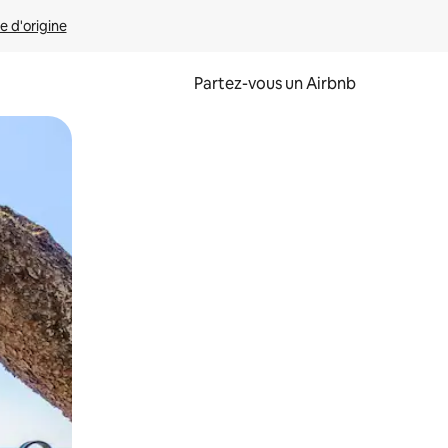
e d'origine
Partez-vous un Airbnb
et en les faisant glisser.