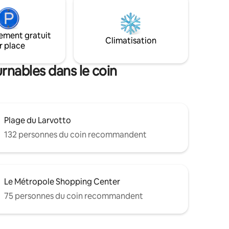
160x200. Commodités à proximité
immediate: arrêts de bus (Monaco et
France), supérette, hôpital...
ement gratuit
Climatisation
r place
urnables dans le coin
Plage du Larvotto
132 personnes du coin recommandent
Le Métropole Shopping Center
75 personnes du coin recommandent