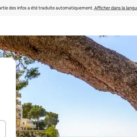
rtie des infos a été traduite automatiquement. 
Afficher dans la langu
utilisant les flèches vers le haut et vers le bas, ou en appuyant dessus 