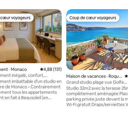
 cœur voyageurs
Coup de cœur voyageurs
 cœur voyageurs
Coup de cœur voyageurs
sur 5, 144 commentaires
ent · Monaco
Note moyenne de 4,88 sur 5, 131 commentai
4,88 (131)
ment inégalé, confort,
Maison de vacances · Roque
N
ion, Internet par fibre
ment imbattable d'un studio en
brune-Cap-Martin
Grand studio plage vue Golfe
 Monaco • Contrairement
bleu/Monaco
Studio 32m2 avec la terasse 2
ement tous les appartements
complètement aménagée Place de
t en fait à Beausoleil (en
parking privée juste devant la 
 loin), nous sommes à
Wi-Fi gratuit Draps/serviettes Vous êtes
l'action • À seulement 2
à: - 5min de Monaco et 10min 
 pied des principales
en voiture. - 5-10 min à pied M
s, cafés et vie nocturne •
Club - 15 min à pied de la gare 
 d'un designer de renom :
Roquebrune. Place idéale pour vos