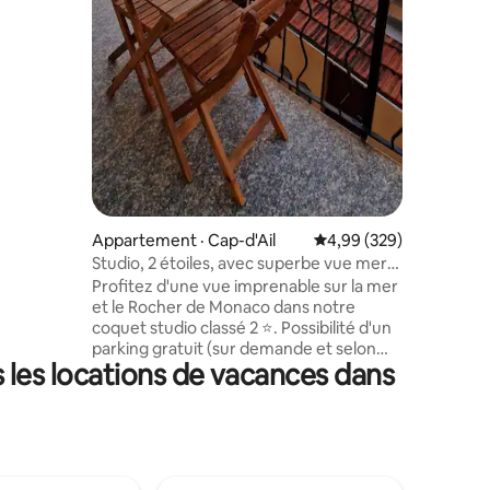
ène vers
ier qui
e d'Azur.
Appartement · Cap-d'Ail
Note moyenne de 4,99 
4,99 (329)
Studio, 2 étoiles, avec superbe vue mer
et Monaco.
Profitez d'une vue imprenable sur la mer
et le Rocher de Monaco dans notre
coquet studio classé 2 ⭐️. Possibilité d'un
parking gratuit (sur demande et selon
s les locations de vacances dans
dispo). L'accès à la plage est à 10 minutes
à pied. Le studio est entièrement équipé
avec clim, WIFI, TV, Netflix, Nespresso,
plaque de cuisson, micro-ondes, lave-
linge, sèche-cheveux, fer à repasser,
linge de maison. Le lit douillet fait