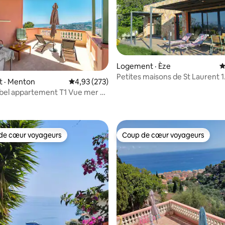
Logement · Èze
N
Petites maisons de St Laurent 1
 · Menton
Note moyenne de 4,93 sur 5, 273 commentai
4,93 (273)
a bel appartement T1 Vue mer et
sur 5, 173 commentaires
e
de cœur voyageurs
Coup de cœur voyageurs
cœur voyageurs parmi les plus aimés
Coup de cœur voyageurs