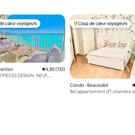
de cœur voyageurs
Coup de cœur voyageurs
cœur voyageurs parmi les plus aimés
Coup de cœur voyageurs parmi 
Menton
Note moyenne de 4,95 sur 5, 132 commentai
4,95 (132)
2 PIECES DESIGN, NEUF,
E ET GARAGE
Condo · Beausoleil
N
Bel appartement d'1 chambre à
proximité de la gare de MC