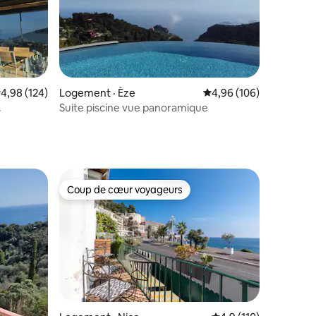
ote moyenne de 4,98 sur 5, 124 commentaires
4,98 (124)
Logement · Èze
Note moyenne de 4,96 
4,96 (106)
.
Suite piscine vue panoramique
res
Coup de cœur voyageurs
Coup de cœur voyageurs