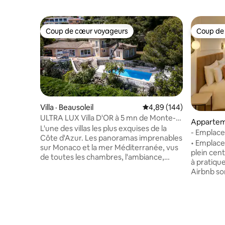
Coup de cœur voyageurs
Coup de
Coup de cœur voyageurs
Coup de
Villa · Beausoleil
Note moyenne de 4,89 
4,89 (144)
ULTRA LUX Villa D'OR à 5 mn de Monte-
Appartem
Carlo, Monaco
L'une des villas les plus exquises de la
- Emplace
Côte d'Azur. Les panoramas imprenables
climatisat
• Emplace
sur Monaco et la mer Méditerranée, vus
plein centre de
de toutes les chambres, l'ambiance,
à pratiqu
l'espace extérieur avec l'immense jardin
Airbnb son
et la piscine feront de votre séjour un
montée et
moment inoubliable ! Les équipements
quelques pas de 
supplémentaires comprennent un sauna
minutes à
pour 6 personnes, un jacuzzi extérieur
attraction
chauffé pour 6 personnes, un jacuzzi
Intérieur
intérieur et un barbecue au gaz. Un