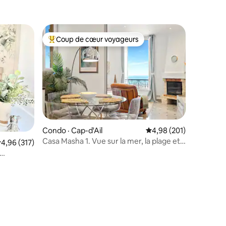
Coup de cœur voyageurs
les plus aimés
Coup de cœur voyageurs parmi les plus aimés
res
Condo · Cap-d'Ail
Note moyenne de 4,98 
4,98 (201)
Casa Masha 1. Vue sur la mer, la plage et
ote moyenne de 4,96 sur 5, 317 commentaires
4,96 (317)
Monaco, parking gratuit