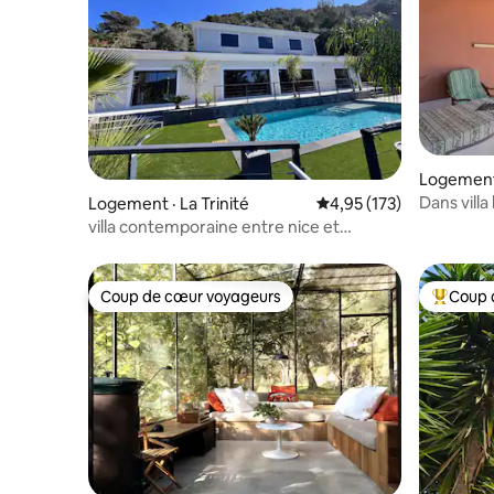
Logement
Dans vill
Logement · La Trinité
Note moyenne de 4,95 
4,95 (173)
montagn
villa contemporaine entre nice et
villefranche/mer
Coup de cœur voyageurs
Coup 
Coup de cœur voyageurs
Coup de 