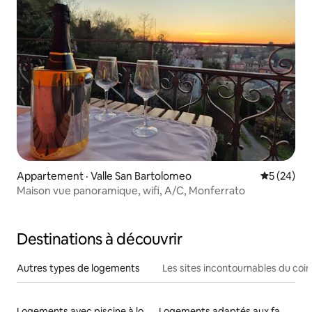
Appartement · Valle San Bartolomeo
Note moye
5 (24)
Maison vue panoramique, wifi, A/C, Monferrato
Destinations à découvrir
Autres types de logements
Les sites incontournables du coin
Logements avec piscine à louer
Logements adaptés aux familles à louer