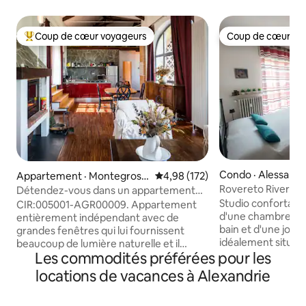
Coup de cœur voyageurs
Coup de cœur vo
Coup de cœur voyageurs parmi les plus aimés
Coup de cœur vo
Condo · Alessandr
Appartement · Montegross
Note moyenne de 4,98 sur 5, 1
4,98 (172)
o D'asti
Rovereto River &
Détendez-vous dans un appartement
Alessandria
spacieux au-dessus d'un vignoble
Studio confortable
CIR:005001-AGR00009. Appartement
d'une chambre spa
entièrement indépendant avec de
bain et d'une jolie
grandes fenêtres qui lui fournissent
idéalement situé 
beaucoup de lumière naturelle et il
Les commodités préférées pour les
historique. La variété des services
dispose d'une très grande salle de bain
disponibles à pro
et douche. Il y a deux grandes chambres
locations de vacances à Alexandrie
notamment des s
avec des lits queen/king size.
gratuits, des auto
L'appartement a été récemment rénové