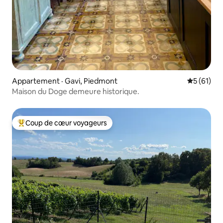
Appartement · Gavi, Piedmont
Note moye
5 (61)
Maison du Doge demeure historique.
Coup de cœur voyageurs
Coup de cœur voyageurs parmi les plus aimés