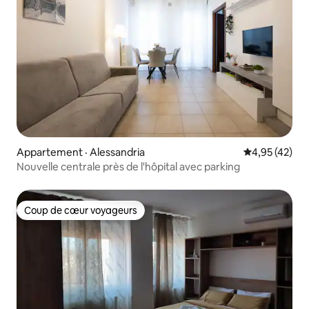
Appartement · Alessandria
Note moyenne
4,95 (42)
Nouvelle centrale près de l'hôpital avec parking
Coup de cœur voyageurs
Coup de cœur voyageurs