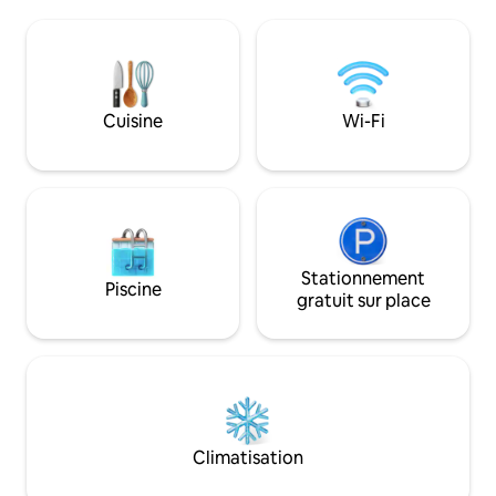
rend le séjour pra
et il est situé au-dessus d'un vignoble
profiter de la ville
local, Dacapo Cà ed Balos, ce qui rendra
se déplacer à pied :
votre séjour encore plus spécial.
gare, l'hôpital, l'u
L'appartement est situé entre Langhe et
les principaux poin
Monferrato. Il y a aussi une cour arrière
accessibles en qu
avec un barbecue !Taxe de séjour de
Cuisine
Wi-Fi
2,00 €/pers./nuit pour un maximum de
5 nuits.
Stationnement
Piscine
gratuit sur place
Climatisation