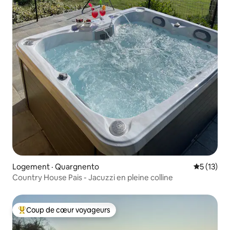
Logement · Quargnento
Note moye
5 (13)
Country House Pais - Jacuzzi en pleine colline
Coup de cœur voyageurs
Coup de cœur voyageurs parmi les plus aimés