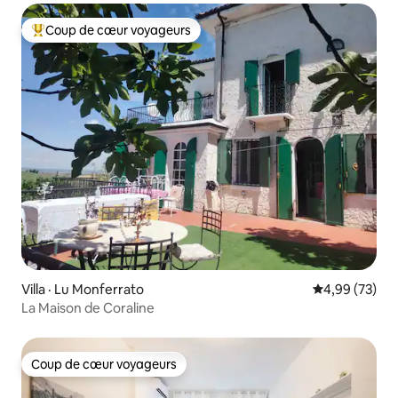
Coup de cœur voyageurs
Coup de cœur voyageurs parmi les plus aimés
Villa · Lu Monferrato
Note moyenne
4,99 (73)
La Maison de Coraline
Coup de cœur voyageurs
Coup de cœur voyageurs