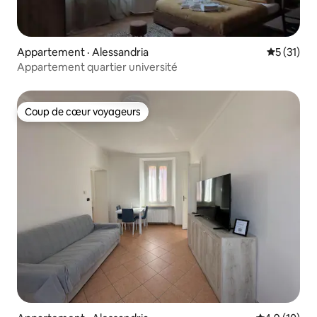
Appartement · Alessandria
Note moye
5 (31)
Appartement quartier université
Coup de cœur voyageurs
Coup de cœur voyageurs