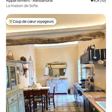
Appartement · Alessandria
Note moyenn
4,9 (10)
La maison de Sofia
Coup de cœur voyageurs
Coup de cœur voyageurs parmi les plus aimés