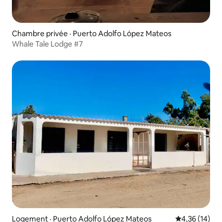
Chambre privée · Puerto Adolfo López Mateos
Whale Tale Lodge #7
Logement · Puerto Adolfo López Mateos
Note moyenne
4,36 (14)