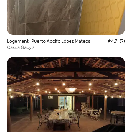
Logement · Puerto Adolfo López Mateos
Note moyenn
4,71 (7)
Casita Gaby's