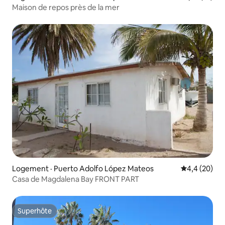
Maison de repos près de la mer
Logement · Puerto Adolfo López Mateos
Note moyenn
4,4 (20)
Casa de Magdalena Bay FRONT PART
Superhôte
Superhôte