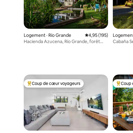
Logement · Río Grande
Note moyenne de 4,95 
4,95 (195)
Logement
Hacienda Azucena, Río Grande, forêt
Cabaña Ser
tropicale de Yunque
king size,
Coup de cœur voyageurs
Coup 
Coup de cœur voyageurs parmi les plus aimés
Coup de 