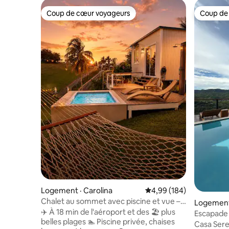
Coup de cœur voyageurs
Coup de
Coup de cœur voyageurs
Coup de
Logement · Carolina
Note moyenne de 4,99 
4,99 (184)
Chalet au sommet avec piscine et vue –
Logement 
À 18 minutes de l'aéroport
✈️ À 18 min de l'aéroport et des 🏖️ plus
Escapade 
belles plages 🏊 Piscine privée, chaises
privée Ca
Casa Seren