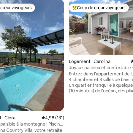
 cœur voyageurs
Coup de cœur voyageurs
 cœur voyageurs
Coup de cœur voyageurs parmi 
Logement · Carolina
N
Joyau spacieux et confortable 
de la plage et du repos ~ Pkgs
Entrez dans l'appartement de l
4 chambres et 3 salles de bain 
un quartier tranquille à quelqu
(10 minutes) de l'océan, des pl
ensoleillées, des restaurants, d
boutiques et des attractions
passionnantes. Explorez Isla V
sur 5, 184 commentaires
prélassez-vous au soleil portori
· Cidra
Note moyenne de 4,98 sur 5, 131 commentai
4,98 (131)
les plages voisines. Le design moderne et
paisible à la montagne | Piscine
la riche liste d'équipements vo
sa Serena
a Country Villa, votre retraite
laisseront sans voix. ✔ 3 suites avec salle