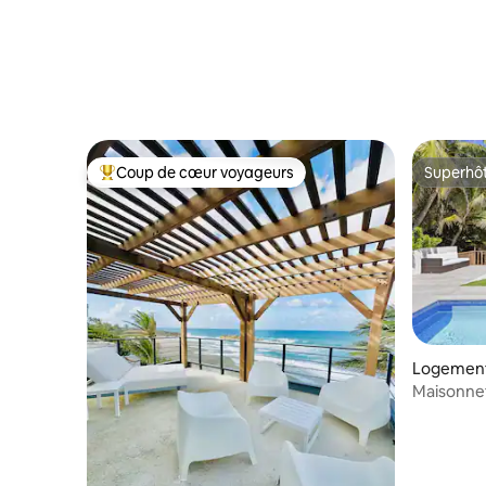
Coup de cœur voyageurs
Superhô
Coup de cœur voyageurs parmi les plus aimés
Superhô
Logement
Maisonnet
Arecibo