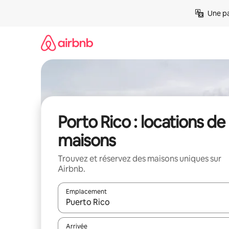
Aller
Une pa
directement
au
contenu
Porto Rico : locations de
maisons
Trouvez et réservez des maisons uniques sur
Airbnb.
Emplacement
Quand les résultats sont affichés, parcourez-les en 
Arrivée