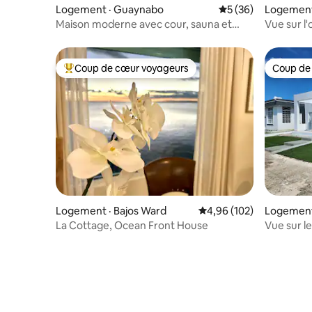
Logement · Guaynabo
Note moyenne de 5
5 (36)
Logement 
Maison moderne avec cour, sauna et
Vue sur l'
génératrice à Guaynabo
proximité
Coup de cœur voyageurs
Coup de
Coup de cœur voyageurs parmi les plus aimés
Coup de
Logement · Bajos Ward
Note moyenne de 4,96 
4,96 (102)
Logement 
La Cottage, Ocean Front House
Vue sur le 
secours | 