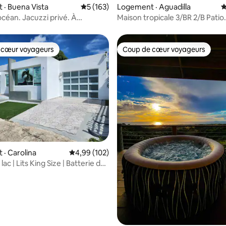
 sur 5, 36 commentaires
· Buena Vista
Note moyenne de 5 sur 5, 163 commentai
5 (163)
Logement · Aguadilla
N
océan. Jacuzzi privé. À
Maison tropicale 3/BR 2/B Patio
 de Palmas del Mar.
Wifi+animaux de compagnie
 cœur voyageurs
Coup de cœur voyageurs
 cœur voyageurs
Coup de cœur voyageurs
sur 5, 102 commentaires
· Carolina
Note moyenne de 4,99 sur 5, 102 commentai
4,99 (102)
lac | Lits King Size | Batterie de
Salle de sport à domicile