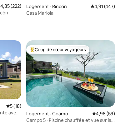
ote moyenne de 4,85 sur 5, 222 commentaires
4,85 (222)
Logement · Rincón
Note moyenne de 4,91 
4,91 (447)
ncón
Casa Mariola
Coup de cœur voyageurs
les plus aimés
Coup de cœur voyageurs parmi les plus aimés
res
Note moyenne de 5 sur 5, 18 commentaires
5 (18)
ente avec
Logement · Coamo
Note moyenne de 4,98
4,98 (59)
Campo 5 · Piscine chauffée et vue sur la
montagne