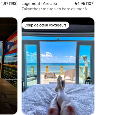
res
ote moyenne de 4,97 sur 5, 193 commentaires
4,97 (193)
Logement · Arecibo
Note moyenne de 4,96 
4,96 (107)
Zakynthos : maison en bord de mer à
Islote, Arecibo
Coup de cœur voyageurs
Coup de cœur voyageurs
res