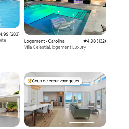
res
ote moyenne de 4,99 sur 5, 283 commentaires
4,99 (283)
uite
Logement · Carolina
Note moyenne de 4,98 
4,98 (132)
Villa Celestial, logement Luxury
Coup de cœur voyageurs
Coup de cœur voyageurs parmi les plus aimés