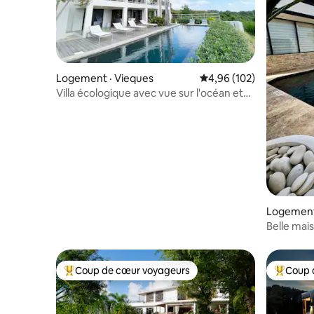
Logement · Vieques
Note moyenne de 4,96 
4,96 (102)
Villa écologique avec vue sur l'océan et
piscine à Vieques
Logement
Belle mais
communa
Coup de cœur voyageurs
Coup 
Coup de cœur voyageurs parmi les plus aimés
Coup de 