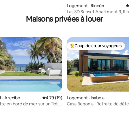
Logement · Rincón
N
Las 3D Sunset Apartment 3, Ri
Maisons privées à louer
te
Coup de cœur voyageurs
te
Coup de cœur voyageurs parmi 
 · Arecibo
Note moyenne de 4,79 sur 5, 19 commentai
4,79 (19)
Logement · Isabela
te en bord de mer sur un îlot –
Casa Begonia | Retraite de dét
piscine