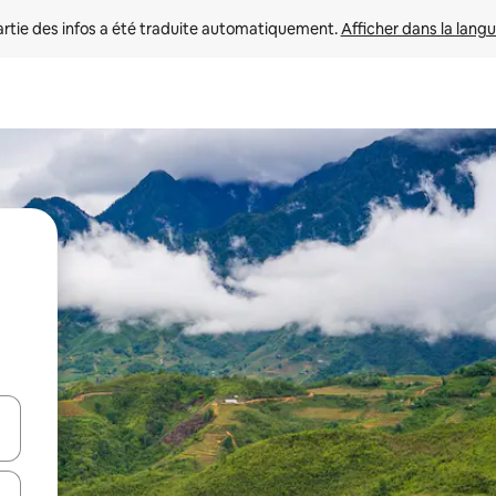
rtie des infos a été traduite automatiquement. 
Afficher dans la langu
utilisant les flèches vers le haut et vers le bas, ou en appuyant dessus 