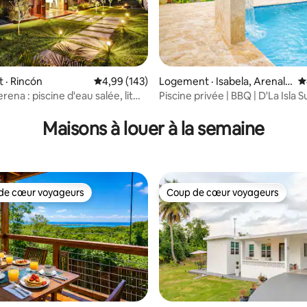
sur 5, 195 commentaires
 · Rincón
Note moyenne de 4,99 sur 5, 143 commentai
4,99 (143)
Logement · Isabela, Arenale
N
s Altos
ena : piscine d'eau salée, lit
Piscine privée | BBQ | D'La Isla S
 à Puntas
Maisons à louer à la semaine
de cœur voyageurs
Coup de cœur voyageurs
cœur voyageurs parmi les plus aimés
Coup de cœur voyageurs