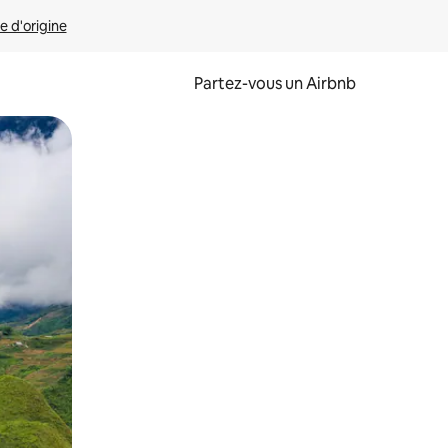
e d'origine
Partez-vous un Airbnb
et en les faisant glisser.