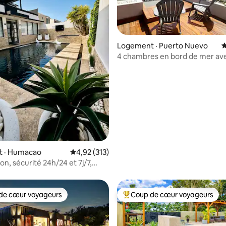
Logement · Puerto Nuevo
N
4 chambres en bord de mer ave
sur 5, 102 commentaires
privée et accès à la plage
 · Humacao
Note moyenne de 4,92 sur 5, 313 commentai
4,92 (313)
on, sécurité 24h/24 et 7j/7,
uté fermée
de cœur voyageurs
Coup de cœur voyageurs
cœur voyageurs parmi les plus aimés
Coup de cœur voyageurs parmi 