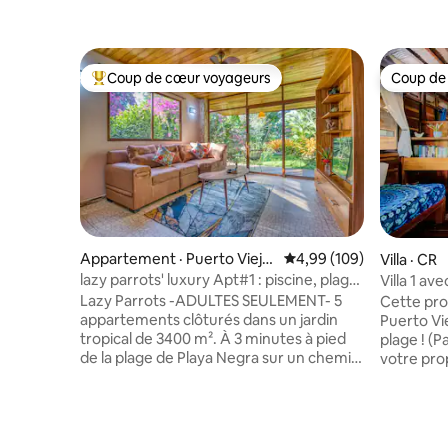
Coup de cœur voyageurs
Coup de
Coup de cœur voyageurs parmi les plus aimés
Coup de
Appartement · Puerto Viejo
Note moyenne de 4,99 
4,99 (109)
Villa · CR
de Talamanca
lazy parrots' luxury Apt#1 : piscine, plage
Villa 1 av
et nature
climatisat
Lazy Parrots -ADULTES SEULEMENT- 5
Cette pro
appartements clôturés dans un jardin
Puerto Vie
tropical de 3400 m². À 3 minutes à pied
plage ! (P
de la plage de Playa Negra sur un chemin
votre pro
exclusif. À 5 minutes à pied du
et avoir u
restaurant/supermarché Banana Azul. À
Villas Se
10 minutes en voiture du centre de
et vous vo
Puerto Viejo. appartements
les sons d