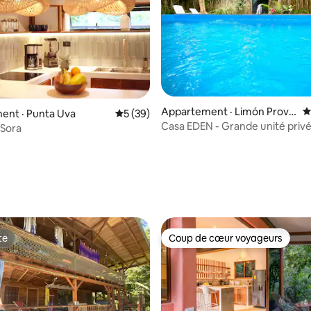
Appartement · Limón Provin
N
 sur 5, 55 commentaires
ent · Punta Uva
Note moyenne de 5 sur 5, 39 commentai
5 (39)
ce
Casa EDEN - Grande unité priv
 Sora
et piscine privée
te
Coup de cœur voyageurs
te
Coup de cœur voyageurs