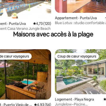
 sur 5, 92 commentaires
Appartement · Punta Uva
Blue Lotus : studio confortable
ent · Punta Uva
Note moyenne de 4,73 sur 5, 120 commentai
4,73 (120)
de Punta Uva
ent Casa Verano Jungle Beach
Maisons avec accès à la plage
de cœur voyageurs
Coup de cœur voyageurs
cœur voyageurs parmi les plus aimés
Coup de cœur voyageurs
Logement · Playa Negra
N
Junglelow~Piscine
· Puerto Viejo de T
Note moyenne de 4,93 sur 5, 54 commentai
4,93 (54)