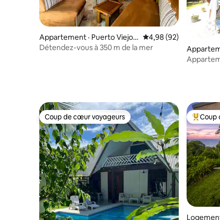
Appartement · Puerto Viejo d
Note moyenne de 4,98
4,98 (92)
e Talamanca
Détendez-vous à 350 m de la mer
Appartem
Appartem
Coup de cœur voyageurs
Coup 
Coup de cœur voyageurs
Coup de 
Logement 