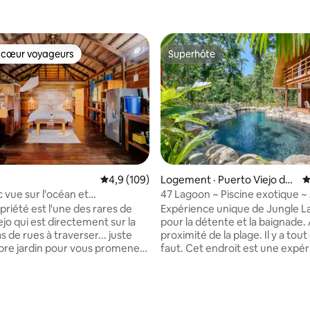
 cœur voyageurs
Superhôte
 cœur voyageurs
Superhôte
sur 5, 109 commentaires
Note moyenne de 4,9 sur 5, 109 commentai
4,9 (109)
Logement · Puerto Viejo de
N
Talamanca
ec vue sur l'océan et
47 Lagoon ~ Piscine exotique ~
ion
Internet à fibre optique
priété est l'une des rares de
Expérience unique de Jungle 
jo qui est directement sur la
pour la détente et la baignade.
as de rues à traverser... juste
proximité de la plage. Il y a tout 
pre jardin pour vous promener
faut. Cet endroit est une expé
n accès direct à la plage !) À
isolée unique de logement dan
renidad, vous vous endormirez
de la jungle. 47 Lagoon est une
us réveillerez avec la brise et
de jungle moderne de luxe con
e la mer ; vous profiterez d'une
mesure avec une piscine nature