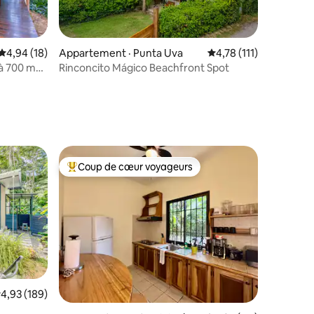
Note moyenne de 4,94 sur 5, 18 commentaires
4,94 (18)
Appartement · Punta Uva
Note moyenne de 4,78
4,78 (111)
 à 700 m
Rinconcito Mágico Beachfront Spot
res
Coup de cœur voyageurs
Coup de cœur voyageurs parmi les plus aimés
ote moyenne de 4,93 sur 5, 189 commentaires
4,93 (189)
res