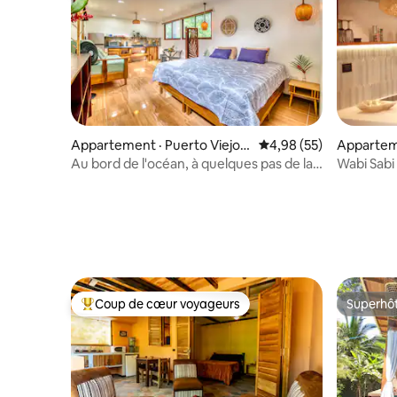
Appartement · Puerto Viejo d
Note moyenne de 4,98
4,98 (55)
Appartem
e Talamanca
Au bord de l'océan, à quelques pas de la
Wabi Sabi
plage! Studio avec très grand lit,
climatisation et Wi-Fi
Coup de cœur voyageurs
Superhô
Coup de cœur voyageurs parmi les plus aimés
Superhô