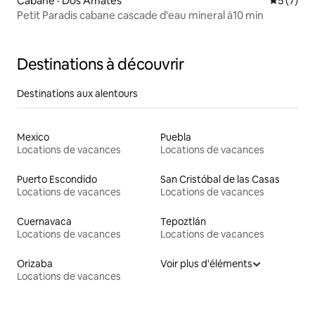
Cabane · Dos Amates
Note moy
5 (7)
Petit Paradis cabane cascade d'eau mineral à10 min
Destinations à découvrir
Destinations aux alentours
Mexico
Puebla
Locations de vacances
Locations de vacances
Puerto Escondido
San Cristóbal de las Casas
Locations de vacances
Locations de vacances
Cuernavaca
Tepoztlán
Locations de vacances
Locations de vacances
Orizaba
Voir plus d'éléments
Locations de vacances