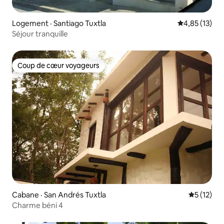
Logement · Santiago Tuxtla
Note moyenne
4,85 (13)
Séjour tranquille
Coup de cœur voyageurs
Coup de cœur voyageurs
Cabane · San Andrés Tuxtla
Note moye
5 (12)
Charme béni 4