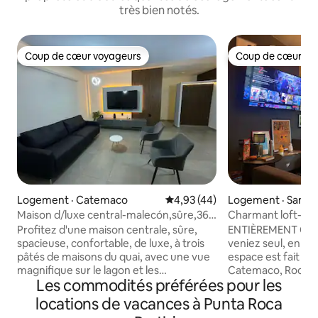
très bien notés.
Coup de cœur voyageurs
Coup de cœur vo
Coup de cœur voyageurs
Coup de cœur vo
Logement · Catemaco
Note moyenne de 4,93 sur 5, 
4,93 (44)
Logement · San A
tla
Maison d/luxe central-malecón,sûre,36
Charmant loft-ap
commodités.
climatisation
Profitez d'une maison centrale, sûre,
ENTIÈREMENT CLI
spacieuse, confortable, de luxe, à trois
veniez seul, en fa
pâtés de maisons du quai, avec une vue
espace est fait pour vous! Tu
magnifique sur le lagon et les
Catemaco, Roca Pa
Les commodités préférées pour les
montagnes. 36 équipements inclus dans
balnéaires et aux la
le coût, et 5 commodités avec coût
Pour des séjours 
locations de vacances à Punta Roca
supplémentaire. Renseignez-vous sur
durée. Disponible 