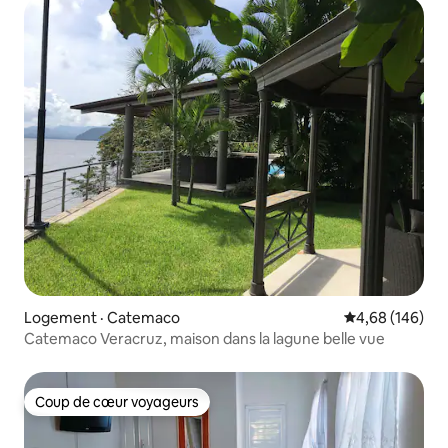
Logement · Catemaco
Note moyenne 
4,68 (146)
Catemaco Veracruz, maison dans la lagune belle vue
Coup de cœur voyageurs
Coup de cœur voyageurs