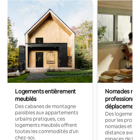
Logements entièrement
Nomades num
meublés
professionnel
déplacement
Des cabanes de montagne
paisibles aux appartements
Des logements
urbains pratiques, ces
pour les profes
logements meublés offrent
nomades et trav
toutes les commodités d'un
distance avec le
chez-soi.
espaces de trav