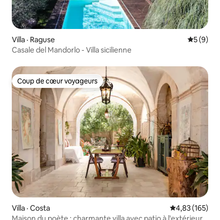
Villa · Raguse
Note moy
5 (9)
Casale del Mandorlo - Villa sicilienne
Coup de cœur voyageurs
Coup de cœur voyageurs
Villa · Costa
Note moyenne 
4,83 (165)
Maison du poète : charmante villa avec patio à l'extérieur,