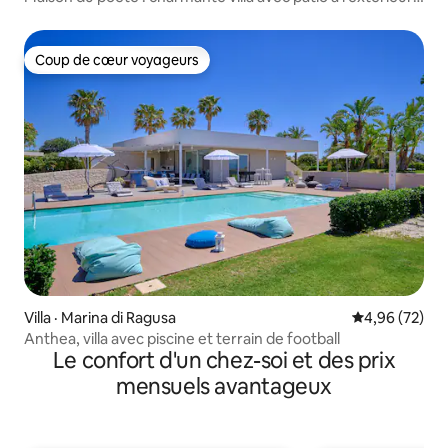
près de Raguse
Coup de cœur voyageurs
Coup de cœur voyageurs
Villa · Marina di Ragusa
Note moyenne
4,96 (72)
Anthea, villa avec piscine et terrain de football
Le confort d'un chez-soi et des prix
mensuels avantageux