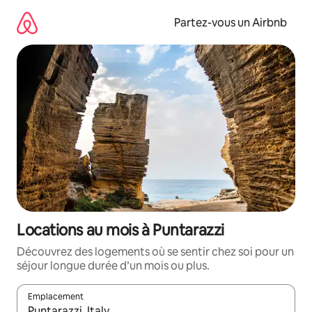
Aller
directement
Partez-vous un Airbnb
au
contenu
Locations au mois à Puntarazzi
Découvrez des logements où se sentir chez soi pour un
séjour longue durée d’un mois ou plus.
Emplacement
Quand les résultats sont affichés, parcourez-les en utilisant les 