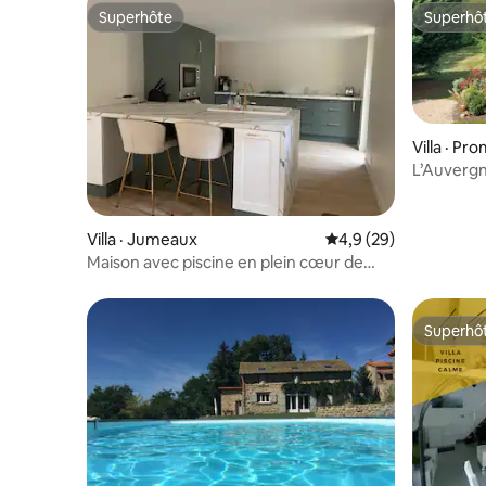
Superhôte
Superhô
Superhôte
Superhô
Villa · Pr
L’Auvergn
Villa · Jumeaux
Note moyenne de 4,9
4,9 (29)
Maison avec piscine en plein cœur de
l’Auvergne
Superhô
Superhô