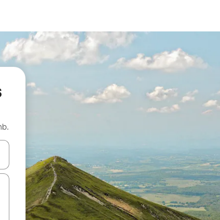
s
nb.
utilisant les flèches vers le haut et vers le bas, ou en appuyant dessus 