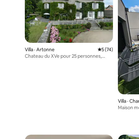
Villa · Artonne
Note moyenne de 5
5 (74)
Chateau du XVe pour 25 personnes,
piscine et parc
Villa · Ch
Maison m
sur Foret