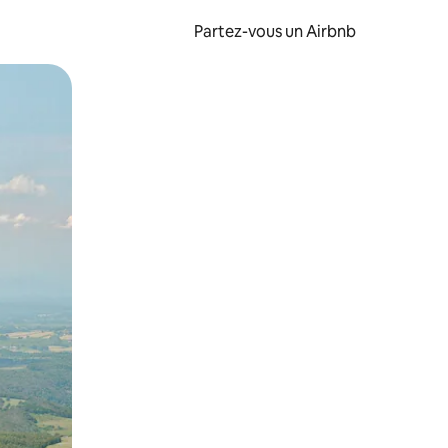
Partez-vous un Airbnb
et en les faisant glisser.