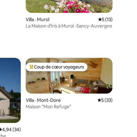
Villa · Murol
Note moyenne de 
5 (13)
La Maison d’Iris à Murol -Sancy-Auvergne
res
Coup de cœur voyageurs
Coup de cœur voyageurs parmi les plus aimés
Villa · Mont-Dore
Note moyenne de 5
5 (33)
Maison "Mon Refuge"
res
Note moyenne de 4,94 sur 5, 34 commentaires
4,94 (34)
che