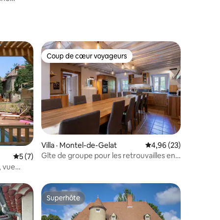
Coup de cœur voyageurs
Coup de cœur voyageurs
Villa · Montel-de-Gelat
Note moyenne de 4,96
4,96 (23)
Gîte de groupe pour les retrouvailles en
res
Note moyenne de 5 sur 5, 7 commentaires
5 (7)
famille
, vue
Superhôte
Superhôte