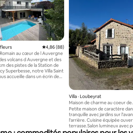
 sur 5, 33 commentaires
efleurs
Note moyenne de 4,86 sur 5, 88 commentai
4,86 (88)
nt Romain au cœur de l Auvergne
es volcans d Auvergne et des
 km des pistes de la Station de
cy Superbesse, notre Villa Saint
us accueille dans un écrin de
Située à 15 mn seulement de
errand, dans le joli village
de Mirefleurs, notre maison
Villa · Loubeyrat
 magnifique vue sur la Chaîne
Maison de charme au coeur de
 Dominée par le Puy St Romain,
l'Auvergne
Petite maison de caractère dans
st au départ de nombreux
tranquille avec jardins sur l'avan
de randonnées. Dotée d une
l'arrière. Cuisine équipée ouver
son extérieur cosy vous
terrasse.Salon lumineux avec p
 de profiter d un espace
e : commodités populaires pour les vil
bois. 1 chambre avec 1 lit 140, 