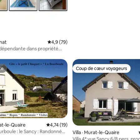
 sur 5, 87 commentaires
nnat
Note moyenne de 4,9 sur 5, 79 commentai
4,9 (79)
dépendante dans propriété
te
Coup de cœur voyageurs
te
Coup de cœur voyageurs
rat-le-Quaire
Note moyenne de 4,74 sur 5, 19 commentai
4,74 (19)
ourboule : le Sancy : Randonnée
 sur 5, 54 commentaires
Villa · Murat-le-Quaire
Villa 4* vue Sancy 6/8 pers, pro