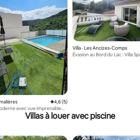
Villa · Les Ancizes-Comps
 sur 5, 74 commentaires
Évasion au Bord du Lac : Villa S
avec Vue
amalières
Note moyenne de 4,6 sur 5, 5 commentai
4,6 (5)
oderne avec vue imprenable
Villas à louer avec piscine