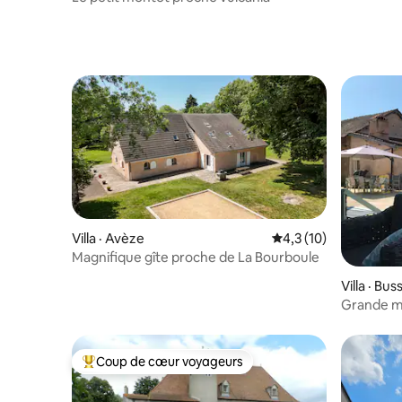
Villa · Avèze
Note moyenne de 4,3
4,3 (10)
Magnifique gîte proche de La Bourboule
Villa · Bus
Grande ma
Coup de cœur voyageurs
Coup de cœur voyageurs parmi les plus aimés