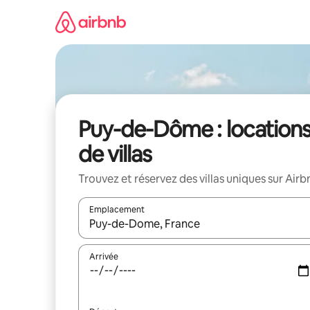
Aller
directement
au
contenu
Puy-de-Dôme : location
de villas
Trouvez et réservez des villas uniques sur Airb
Emplacement
Quand les résultats sont affichés, parcourez-les en 
Arrivée