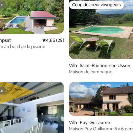
te
Coup de cœur voyageurs
te
Coup de cœur voyageurs
ompsat
Note moyenne de 4,86 sur 5, 29 commentai
4,86 (29)
e au bord de la piscine
 sur 5, 29 commentaires
Villa · Saint-Étienne-sur-Usson
Maison de campagne
te
te
Villa · Puy-Guillaume
Maison Puy Guillaume 5 à 6 pe