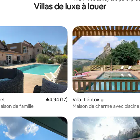
Villas de luxe à louer
thermes & ski
 sur 5, 10 commentaires
set
Note moyenne de 4,94 sur 5, 17 commentai
4,94 (17)
Villa · Léotoing
ison de famille
Maison de charme avec piscine
panoramique