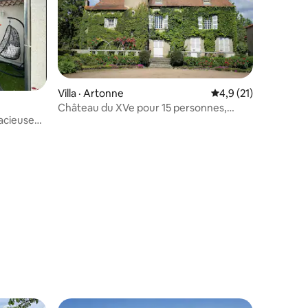
Villa · Artonne
Note moyenne de 4,
4,9 (21)
Château du XVe pour 15 personnes,
pacieuse
piscine et parc
res