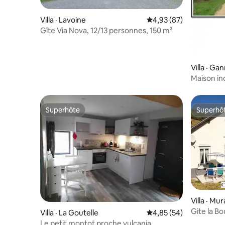
Villa · Lavoine
Note moyenne de 4,93
4,93 (87)
Gîte Via Nova, 12/13 personnes, 150 m²
Villa · Ga
Maison in
sécurisée
Superhôte
Superhô
Superhôte
Superhô
Villa · Mu
Gite la B
Villa · La Goutelle
Note moyenne de 4,85
4,85 (54)
et ski
Le petit montot proche vulcania