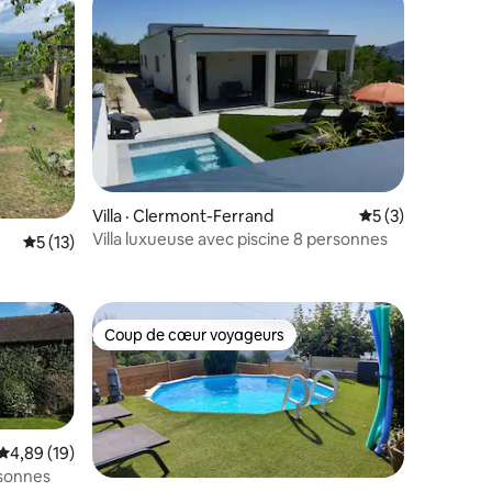
res
Villa · Clermont-Ferrand
Note moyenne de 
5 (3)
Villa luxueuse avec piscine 8 personnes
Note moyenne de 5 sur 5, 13 commentaires
5 (13)
Coup de cœur voyageurs
Coup de cœur voyageurs
Note moyenne de 4,89 sur 5, 19 commentaires
4,89 (19)
rsonnes