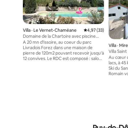
Villa · Le Vernet-Chaméane
Note moyenne de 4,97
4,97 (33)
Domaine de la Chartoire avec piscine
chauffée
A 20 mn d'Issoire, au coeur du parc
Villa · Mir
Livradois Forez dans une maison de
Villa Sai
pierre de 120m2 pouvant recevoir jusqu'à
Au cœur d
12 convives. Le RDC est composé : salon
lacs, à 45
cuisine équipée. Au 1er, 2 chambres avec
Ski du San
lit double, lits superposés, salle d'eau :
Romain vo
douche wc mach à laver et un wc séparé.
verdure. 
Mise à dispo mat bb. Au 2nd se trouve un
Clermont F
dortoir 6 lits 1 personne ou 2 lits doubles
vigneron 
et 2 lits simpl Nombreuses activités s/
offre une
place et à proximité. Garage pour moto
des Puys.
et vélo Les espaces extérieurs sont
la villa e
partagés avec vos hôtes.
sentiers 
piscine, 
permettra
Puy-de-Dôm
détente.