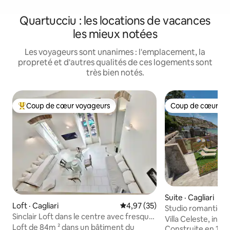
Quartucciu : les locations de vacances
les mieux notées
Les voyageurs sont unanimes : l'emplacement, la
propreté et d'autres qualités de ces logements sont
très bien notés.
Coup de cœur voyageurs
Coup de cœur vo
Coup de cœur voyageurs parmi les plus aimés
Coup de cœur vo
Suite · Cagliari
Loft · Cagliari
Note moyenne de 4,97 sur 5, 
4,97 (35)
Studio romantique 
Sinclair Loft dans le centre avec fresque
Sardaigne
Villa Celeste, inti
romantique
Loft de 84m ² dans un bâtiment du
Construite en 1960,