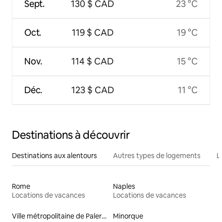
Sept.
130 $ CAD
23 °C
Oct.
119 $ CAD
19 °C
Nov.
114 $ CAD
15 °C
Déc.
123 $ CAD
11 °C
Destinations à découvrir
Destinations aux alentours
Autres types de logements
L
Rome
Naples
Locations de vacances
Locations de vacances
Ville métropolitaine de Palerme
Minorque