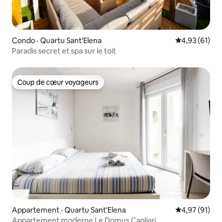
Condo · Quartu Sant'Elena
Note moyenne
4,93 (61)
Paradis secret et spa sur le toit
Coup de cœur voyageurs
Coup de cœur voyageurs
Appartement · Quartu Sant'Elena
Note moyenne
4,97 (91)
Appartement moderne Le Domus Cagliari.