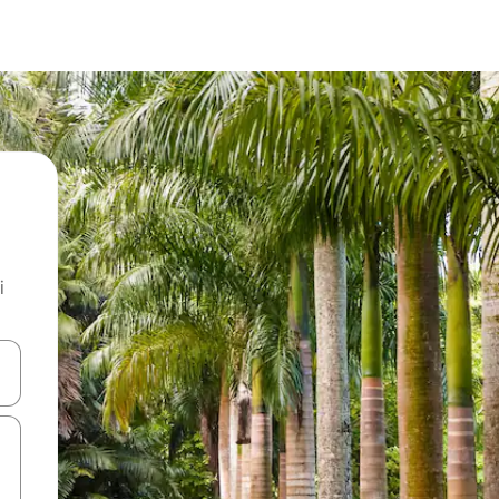
i
.
utilisant les flèches vers le haut et vers le bas, ou en appuyant dessus 