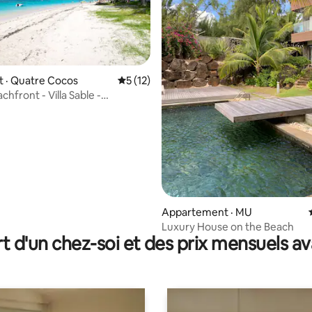
 · Quatre Cocos
Note moyenne de 5 sur 5, 12 commentai
5 (12)
chfront - Villa Sable -
 sur 5, 23 commentaires
e lagon
Appartement · MU
Luxury House on the Beach
t d'un chez-soi et des prix mensuels 