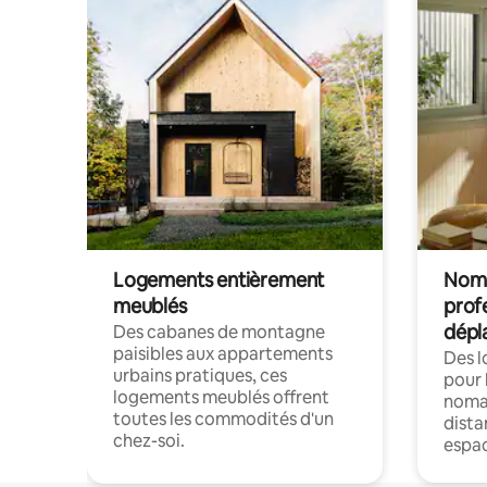
Logements entièrement
Noma
meublés
prof
dépl
Des cabanes de montagne
paisibles aux appartements
Des 
urbains pratiques, ces
pour 
logements meublés offrent
nomad
toutes les commodités d'un
dista
chez-soi.
espac