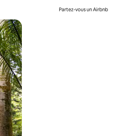
Partez-vous un Airbnb
et en les faisant glisser.