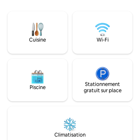
de Coomera et Nu
quartier animé, il offre un accès facile
de la Gold Coast, e
aux plages de la rive nord, à l'arrière-
attentif, Brisbane City. Le parc 
pays tranquille et aux promenades au
dispose de plus de
bord de la rivière, parfait pour les
nivelées donnant 
amateurs d'exercice et les amoureux de
spectaculaires, d
la rivière. Faites de cette retraite
grottes. Ou détendez-vous simplement
Cuisine
Wi-Fi
luxueuse votre base pour explorer la
et prenez un verre
beauté de la Sunshine Coast.
balcon ou le bain d
Stationnement
Piscine
gratuit sur place
Climatisation