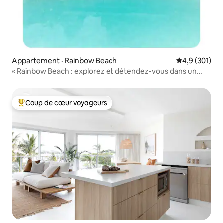
Appartement · Rainbow Beach
Note moyenne
4,9 (301)
« Rainbow Beach : explorez et détendez-vous dans un
style de villégiature
Coup de cœur voyageurs
Coup de cœur voyageurs parmi les plus aimés