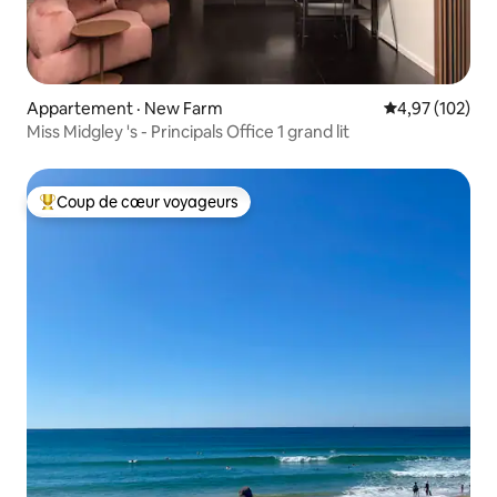
Appartement · New Farm
Note moyenne 
4,97 (102)
Miss Midgley 's - Principals Office 1 grand lit
Coup de cœur voyageurs
Coup de cœur voyageurs parmi les plus aimés