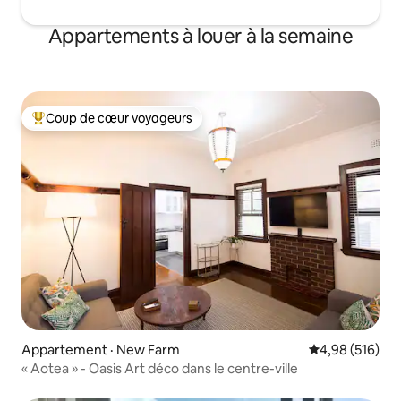
Appartements à louer à la semaine
Coup de cœur voyageurs
Coup de cœur voyageurs parmi les plus aimés
Appartement · New Farm
Note moyenne 
4,98 (516)
« Aotea » - Oasis Art déco dans le centre-ville