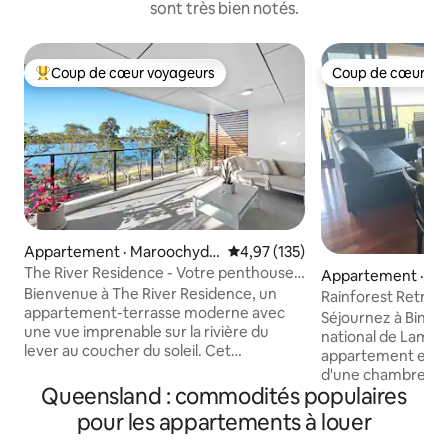
sont très bien notés.
Coup de cœur voyageurs
Coup de cœur vo
Coup de cœur voyageurs parmi les plus aimés
Coup de cœur vo
Appartement · Maroochydo
Note moyenne de 4,97 sur 5, 1
4,97 (135)
re
The River Residence - Votre penthouse
Appartement · Bin
au bord de l'eau
Bienvenue à The River Residence, un
Rainforest Retreat
appartement-terrasse moderne avec
appartement d'u
Séjournez à Binna 
une vue imprenable sur la rivière du
national de Lamin
lever au coucher du soleil. Cet
appartement ent
appartement complet dispose de draps
d'une chambre dis
haut de gamme, d'équipements de
Queensland : commodités populaires
équipée, d'une ch
cuisine complets et d'un mobilier
balcon avec barbe
pour les appartements à louer
amélioré pour un séjour élégant et
spa. Des vues spectaculaires sur la vallée
confortable. Idéalement situé dans un