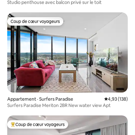
Studio penthouse avec balcon privé sur le toit
Coup de cœur voyageurs
Coup de cœur voyageurs
Appartement · Surfers Paradise
Note moyenne 
4,93 (138)
Surfers Paradise Meriton 2BR New water view Apt
Coup de cœur voyageurs
Coup de cœur voyageurs parmi les plus aimés