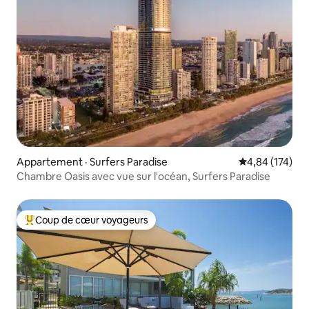
Appartement · Surfers Paradise
Note moyenne 
4,84 (174)
Chambre Oasis avec vue sur l'océan, Surfers Paradise
Coup de cœur voyageurs
Coup de cœur voyageurs parmi les plus aimés