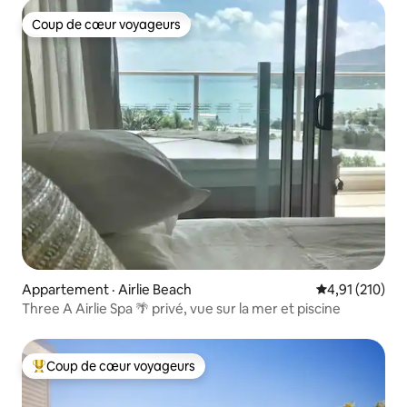
Coup de cœur voyageurs
Coup de cœur voyageurs
Appartement · Airlie Beach
Note moyenne 
4,91 (210)
Three A Airlie Spa 🌴 privé, vue sur la mer et piscine
Coup de cœur voyageurs
Coup de cœur voyageurs parmi les plus aimés