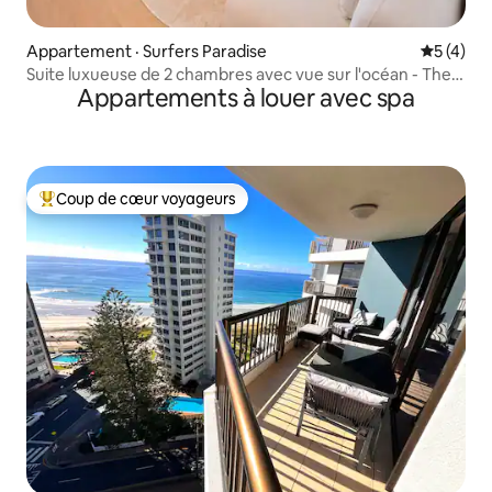
Appartement · Surfers Paradise
Note moy
5 (4)
Suite luxueuse de 2 chambres avec vue sur l'océan - The
Appartements à louer avec spa
Langham + stationnement
Coup de cœur voyageurs
Coup de cœur voyageurs parmi les plus aimés