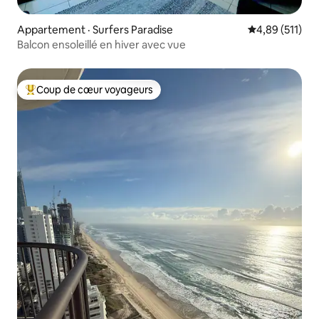
Appartement · Surfers Paradise
Note moyenne 
4,89 (511)
Balcon ensoleillé en hiver avec vue
Coup de cœur voyageurs
Coup de cœur voyageurs parmi les plus aimés