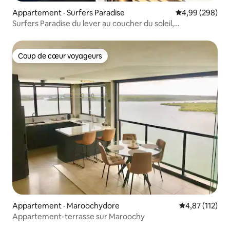
Appartement · Surfers Paradise
Note moyenne 
4,99 (298)
Surfers Paradise du lever au coucher du soleil,
2 chambres, parc et piscine
Coup de cœur voyageurs
Coup de cœur voyageurs
Appartement · Maroochydore
Note moyenne 
4,87 (112)
Appartement-terrasse sur Maroochy