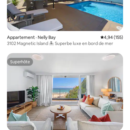
Appartement · Nelly Bay
Note moyenne 
4,94 (155)
3102 Magnetic Island 🏝 Superbe luxe en bord de mer
Superhôte
Superhôte