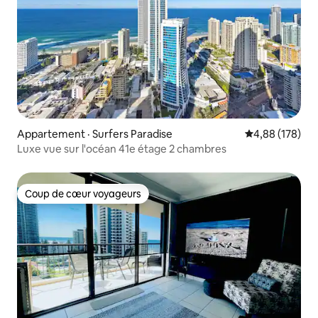
Appartement · Surfers Paradise
Note moyenne 
4,88 (178)
Luxe vue sur l'océan 41e étage 2 chambres
Coup de cœur voyageurs
Coup de cœur voyageurs