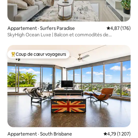
Appartement · Surfers Paradise
Note moyenne 
4,87 (176)
SkyHigh Ocean Luxe | Balcon et commodités de
villégiature
Coup de cœur voyageurs
Coup de cœur voyageurs parmi les plus aimés
Appartement · South Brisbane
Note moyenne de
4,79 (1 207)