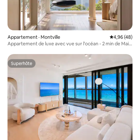
Appartement · Montville
Note moyenne
4,96 (48)
Appartement de luxe avec vue sur l'océan - 2 min de Main
St
Superhôte
Superhôte