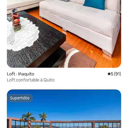
Loft · Iñaquito
Note moye
5 (91)
Loft confortable à Quito
Superhôte
Superhôte