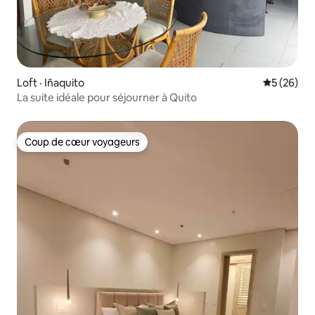
Loft · Iñaquito
Note moye
5 (26)
La suite idéale pour séjourner à Quito
Coup de cœur voyageurs
Coup de cœur voyageurs