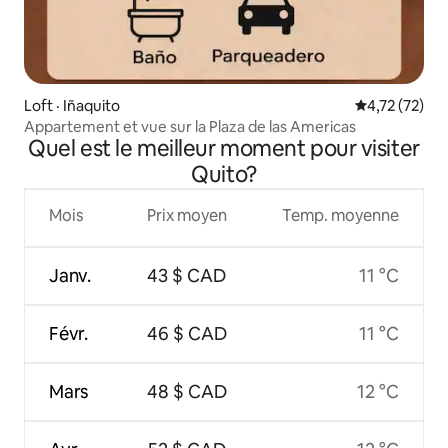
Loft · Iñaquito
Note moyenne
4,72 (72)
Appartement et vue sur la Plaza de las Americas
Quel est le meilleur moment pour visiter
Quito?
Mois
Prix moyen
Temp. moyenne
Janv.
43 $ CAD
11 °C
Févr.
46 $ CAD
11 °C
Mars
48 $ CAD
12 °C