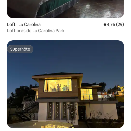
Loft · La Carolina
Note moyenne
4,76 (29)
Loft près de La Carolina Park
Superhôte
Superhôte