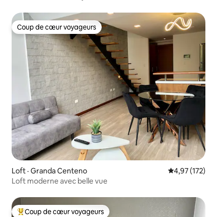
Coup de cœur voyageurs
Coup de cœur voyageurs
Loft · Granda Centeno
Note moyenne 
4,97 (172)
Loft moderne avec belle vue
Coup de cœur voyageurs
Coup de cœur voyageurs parmi les plus aimés