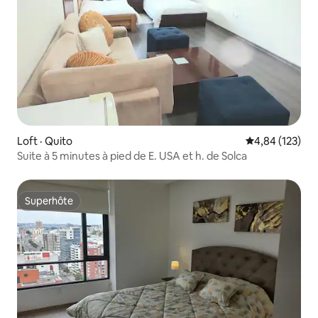
Loft · Quito
Note moyenne 
4,84 (123)
Suite à 5 minutes à pied de E. USA et h. de Solca
Superhôte
Superhôte