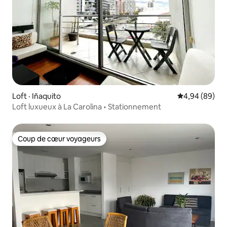
Loft · Iñaquito
Note moyenne
4,94 (89)
Loft luxueux à La Carolina • Stationnement
Coup de cœur voyageurs
Coup de cœur voyageurs