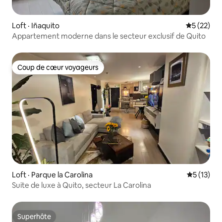
Loft · Iñaquito
Note moye
5 (22)
Appartement moderne dans le secteur exclusif de Quito
Coup de cœur voyageurs
Coup de cœur voyageurs
Loft · Parque la Carolina
Note moye
5 (13)
Suite de luxe à Quito, secteur La Carolina
Superhôte
Superhôte