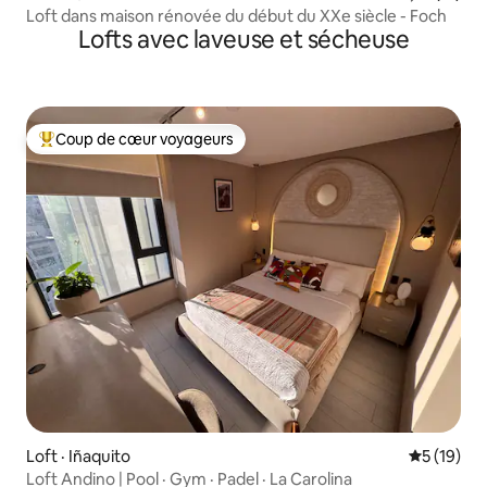
Loft dans maison rénovée du début du XXe siècle - Foch
Lofts avec laveuse et sécheuse
Coup de cœur voyageurs
Coup de cœur voyageurs parmi les plus aimés
Loft · Iñaquito
Note moye
5 (19)
Loft Andino | Pool · Gym · Padel · La Carolina