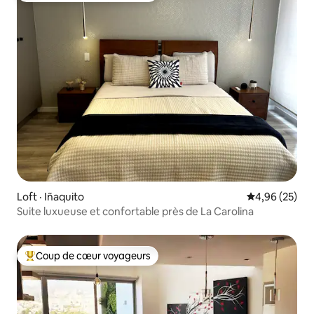
Loft · Iñaquito
Note moyenne
4,96 (25)
Suite luxueuse et confortable près de La Carolina
Coup de cœur voyageurs
Coup de cœur voyageurs parmi les plus aimés