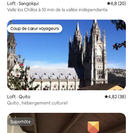
Loft · Sangolqui
Note moyenn
4,8 (20)
Valle los Chillos à 10 min de la vallée indépendante
Coup de cœur voyageurs
Coup de cœur voyageurs
Loft · Quito
Note moyenne
4,82 (38)
Quito , hébergement culturel
Superhôte
Superhôte