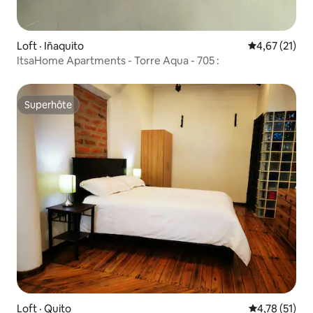
Loft · Iñaquito
Note moyenne
4,67 (21)
ItsaHome Apartments - Torre Aqua - 705 :
Superhôte
Superhôte
Loft · Quito
Note moyenne
4,78 (51)