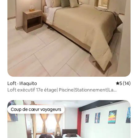
Loft · Iñaquito
Note moye
5 (14)
Loft exécutif 17e étage| Piscine|Stationnement|La
Carolina
Coup de cœur voyageurs
Coup de cœur voyageurs