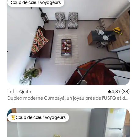
Coup de cœur voyageurs
Coup de cœur voyageurs
Loft · Quito
Note moyenne
4,87 (38)
Duplex moderne Cumbayá, un joyau près de l'USFQ et du
centre commercial
Coup de cœur voyageurs
Coup de cœur voyageurs parmi les plus aimés