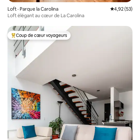
Loft · Parque la Carolina
Note moyenne
4,92 (53)
Loft élégant au cœur de La Carolina
Coup de cœur voyageurs
Coup de cœur voyageurs parmi les plus aimés