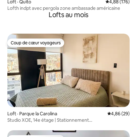
Loft · Quito
Note moyenne 
4,88 (176)
Lofth indpt avec pergola zone ambassade américaine
Lofts au mois
Coup de cœur voyageurs
Coup de cœur voyageurs
Loft · Parque la Carolina
Note moyenne
4,86 (29)
Studio XOE, 14e étage | Stationnement
gratuit | La Carolina